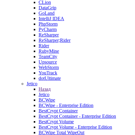
CLion
DataGrip
GoLand
IntelliJ IDEA
PhpStorm
PyCharm
ReSharper
ReSharper;Rider
Rider
RubyMine
TeamCity
Upsource
WebStorm
YouTrack
dotUltimate
Jetico
Назад
Jetico
BCWipe
BCWipe - Enterprise Edition
BestCrypt Container
BestCrypt Container - Enterprise Edition
BestCrypt Volume
BestCrypt Volume - Enterprise Edition
BCWipe Total WipeOut