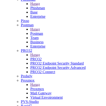
Назад
Phishman
Base
Enterprise
Pixso
Postman
Назад
Postman
Team
Business
Enterprise
PRO32
Назад
PRO32
PRO32 Endpoint Security Standard
PRO32 Endpoint Security Advanced
PRO32 Connect
Probely
Proxmox
Назад
Proxmox
Mail Gateway
Virtual Envoironment
PVS-Studio
Rapid7