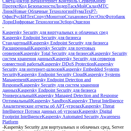
Смета
Доктор Веб
Интернет Контроль Сервер
Кибер
Протект
Код Безопасности
ЛидерТаск
МойСклад
МТС
Линк
Новые Облачные Технологии
НумаТех
Р7-
Офис
РусБИТех
СпрутМонитор
Стахановец
ТестОпс
Фотобанк
Лори
Цифровые Технологии
Эсборд
Эшелон
-
Kaspersky Security для виртуальных и облачных сред
Kaspersky Endpoint Security для бизнеса
Стандартный
Kaspersky Endpoint Security для бизнеса
Расширенный
Kaspersky Security для почтовых
серверов
Kaspersky Total Security для бизнеса
Kaspersky Security
систем хранения данных
Kaspersky Security для серверов
совместной работы
Kaspersky DDoS Protection
Kaspersky
Security для интернет-шлюзов
Kaspersky Embedded Systems
Security
Kaspersky Endpoint Security Cloud
Kaspersky Systems
Management
Kaspersky Endpoint Detection and
Response
Kaspersky Security для систем хранения
данных
Kaspersky Endpoint Security для бизнеса
Универсальный
Kaspersky Managed Detection and Response
Оптимальный
Kaspersky Sandbox
Kaspersky Threat Intelligence
Аналитические отчеты об АРТ-угрозах
Kaspersky Threat
Intelligence Потоки данных об угрозах
Kaspersky Digital
Footprint Intelligence
Kaspersky Automated Security Awareness
Platform
-
Kaspersky Security для виртуальных и облачных сред, Server