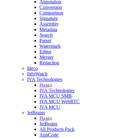
Annotation
Conversion
Comparison
Signature
Assembly
Metadata
Search
Parser
Watermark
Editor
Merger
Redaction
Ideco
InfoWatch
IVA Technologies
Назад
IVA Technologies
IVA MCU SMB
IVA MCU WebRTC
IVA MCU
JetBrains
Назад
JetBrains
All Products Pack
AppCode