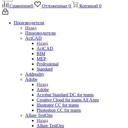
Сравнение
0
Отложенные
0
Корзина
0
0
Производители
Назад
Производители
ActCAD
Назад
ActCAD
BIM
MEP
Professional
Standard
Addreality
Adobe
Назад
Adobe
Acrobat Standard DC for teams
Creative Cloud for teams All Apps
Illustrator CC for teams
Photoshop CC for teams
Allure TestOps
Назад
Allure TestOps