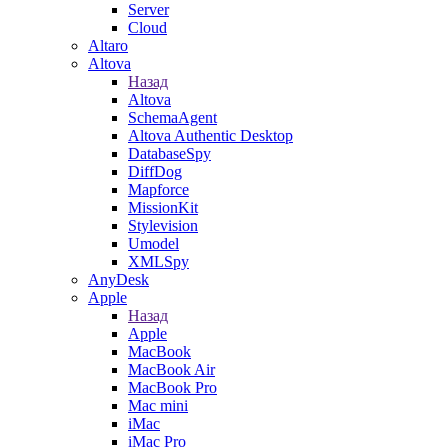
Server
Cloud
Altaro
Altova
Назад
Altova
SchemaAgent
Altova Authentic Desktop
DatabaseSpy
DiffDog
Mapforce
MissionKit
Stylevision
Umodel
XMLSpy
AnyDesk
Apple
Назад
Apple
MacBook
MacBook Air
MacBook Pro
Mac mini
iMac
iMac Pro