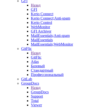
GFI
Назад
GFI
Kerio Connect
Kerio Connect;Anti-spam
Kerio Control
WebMonitor
GFI Archiver
MailEssentials;Anti-spam
MailEssentials
MailEssentials;WebMonitor
GitFlic
Назад
GitFlic
Atlas
Базовый
Стандартный
Профессиональный
GitLab
GroupDocs
Назад
GroupDocs
Support
Total
Viewer