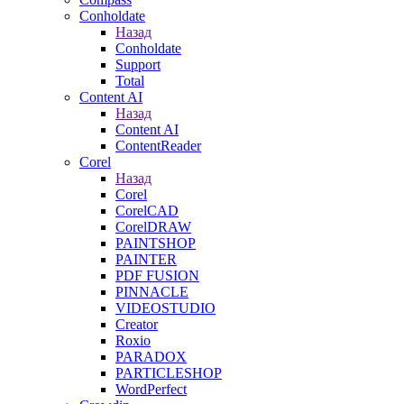
Conholdate
Назад
Conholdate
Support
Total
Content AI
Назад
Content AI
ContentReader
Corel
Назад
Corel
CorelCAD
CorelDRAW
PAINTSHOP
PAINTER
PDF FUSION
PINNACLE
VIDEOSTUDIO
Creator
Roxio
PARADOX
PARTICLESHOP
WordPerfect