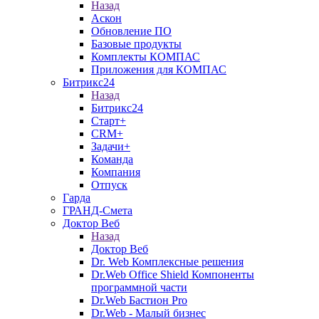
Назад
Аскон
Обновление ПО
Базовые продукты
Комплекты КОМПАС
Приложения для КОМПАС
Битрикс24
Назад
Битрикс24
Старт+
CRM+
Задачи+
Команда
Компания
Отпуск
Гарда
ГРАНД-Смета
Доктор Веб
Назад
Доктор Веб
Dr. Web Комплексные решения
Dr.Web Office Shield Компоненты
программной части
Dr.Web Бастион Pro
Dr.Web - Малый бизнес