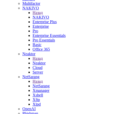
Multifactor
NAKIVO
Назад
NAKIVO
Enterprise Plus
Enterprise
Pro
Enterprise Essentials
Pro Essentials
Basic
Office 365
Neaktor
Назад
Neaktor
Cloud
Server
NetSarang
Назад
NetSarang
Xmanager
Xshell
Xftp
Xlpd
OpenAI
Phishman