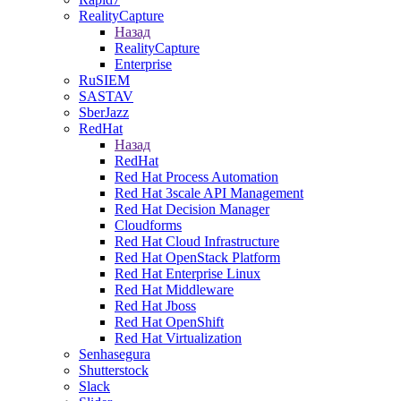
RealityCapture
Назад
RealityCapture
Enterprise
RuSIEM
SASTAV
SberJazz
RedHat
Назад
RedHat
Red Hat Process Automation
Red Hat 3scale API Management
Red Hat Decision Manager
Cloudforms
Red Hat Cloud Infrastructure
Red Hat OpenStack Platform
Red Hat Enterprise Linux
Red Hat Middleware
Red Hat Jboss
Red Hat OpenShift
Red Hat Virtualization
Senhasegura
Shutterstock
Slack