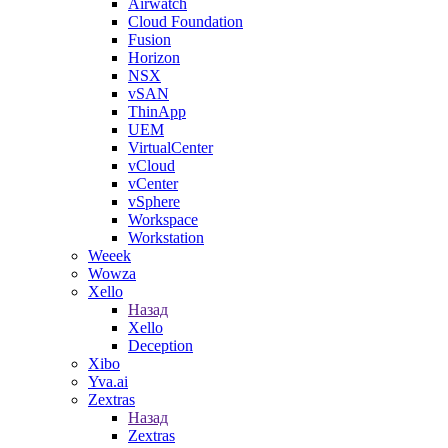
Airwatch
Cloud Foundation
Fusion
Horizon
NSX
vSAN
ThinApp
UEM
VirtualCenter
vCloud
vCenter
vSphere
Workspace
Workstation
Weeek
Wowza
Xello
Назад
Xello
Deception
Xibo
Yva.ai
Zextras
Назад
Zextras