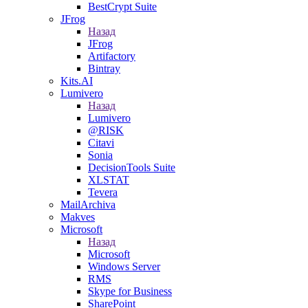
BestCrypt Suite
JFrog
Назад
JFrog
Artifactory
Bintray
Kits.AI
Lumivero
Назад
Lumivero
@RISK
Citavi
Sonia
DecisionTools Suite
XLSTAT
Tevera
MailArchiva
Makves
Microsoft
Назад
Microsoft
Windows Server
RMS
Skype for Business
SharePoint