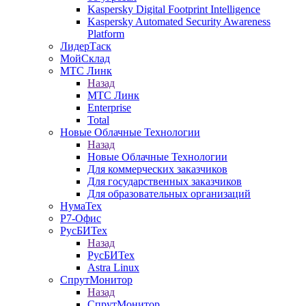
Kaspersky Digital Footprint Intelligence
Kaspersky Automated Security Awareness
Platform
ЛидерТаск
МойСклад
МТС Линк
Назад
МТС Линк
Enterprise
Total
Новые Облачные Технологии
Назад
Новые Облачные Технологии
Для коммерческих заказчиков
Для государственных заказчиков
Для образовательных организаций
НумаТех
Р7-Офис
РусБИТех
Назад
РусБИТех
Astra Linux
СпрутМонитор
Назад
СпрутМонитор