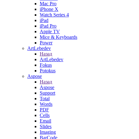
Mac Pro
iPhone X
Watch Series 4
iPad
iPad Pro
Apple TV
Mice & Keyboards
Power
ArtLebedev
Назад
ArtLebedev
Fokus
Potokus
Aspose
Назад
Aspose
Support
Total
Words
PDF
Cells
Email
Slides
Imaging
BarCode