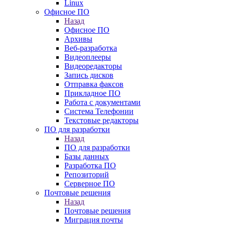
Linux
Офисное ПО
Назад
Офисное ПО
Архивы
Веб-разработка
Видеоплееры
Видеоредакторы
Запись дисков
Отправка факсов
Прикладное ПО
Работа с документами
Система Телефонии
Текстовые редакторы
ПО для разработки
Назад
ПО для разработки
Базы данных
Разработка ПО
Репозиторий
Серверное ПО
Почтовые решения
Назад
Почтовые решения
Миграция почты