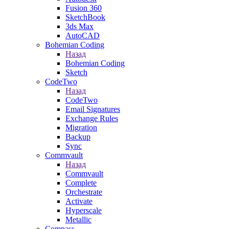
Fusion 360
SketchBook
3ds Max
AutoCAD
Bohemian Coding
Назад
Bohemian Coding
Sketch
CodeTwo
Назад
CodeTwo
Email Signatures
Exchange Rules
Migration
Backup
Sync
Commvault
Назад
Commvault
Complete
Orchestrate
Activate
Hyperscale
Metallic
Compass