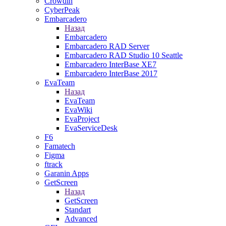
Crowdin
CyberPeak
Embarcadero
Назад
Embarcadero
Embarcadero RAD Server
Embarcadero RAD Studio 10 Seattle
Embarcadero InterBase XE7
Embarcadero InterBase 2017
EvaTeam
Назад
EvaTeam
EvaWiki
EvaProject
EvaServiceDesk
F6
Famatech
Figma
ftrack
Garanin Apps
GetScreen
Назад
GetScreen
Standart
Advanced