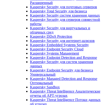
Расширенный
Kaspersky Security для почтовых серверов
Kaspersky Total Security для бизнеса
Kaspersky Security систем хранения данных
Kaspersky Security для серверов совместной
работы
Kaspersky Security для виртуальных и
облачных сред
Kaspersky DDoS Protection
Kaspersky Security для интернет-шлюзов
Kaspersky Embedded Systems Security
Kaspersky Endpoint Security Cloud
Kaspersky Systems Management
Kaspersky Endpoint Detection and Response
Kaspersky Security для систем хранения
данных
Kaspersky Endpoint Security для бизнеса
Универсальный
Kaspersky Managed Detection and Response
Оптимальный
Kaspersky Sandbox
Kaspersky Threat Intelligence Аналитические
отчеты об АРТ-угрозах
Kaspersky Threat Intelligence Потоки данных
об угрозах