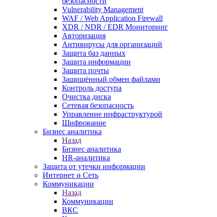
безопасности
Vulnerability Management
WAF / Web Application Firewall
XDR / NDR / EDR Мониторинг
Авторизация
Антивирусы для организаций
Защита баз данных
Защита информации
Защита почты
Защищённый обмен файлами
Контроль доступа
Очистка диска
Сетевая безопасность
Управление инфраструктурой
Шифрование
Бизнес аналитика
Назад
Бизнес аналитика
HR-аналитика
Защита от утечки информации
Интернет и Сеть
Коммуникации
Назад
Коммуникации
ВКС