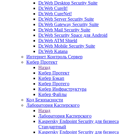
Dr.Web Desktop Security Suite
Dr.Web CureIt!
Dr.Web CureNet!
Dr.Web Server Security Suite
Dr.Web Gateway Security Suite
Dr.Web Mail Security Suite
Dr.Web Security Space для Android
Dr.Web ATM Shield
Dr.Web Mobile Security Suite
Dr.Web Katana
Интернет Контроль Сервер
Кибер Протект
Назад
Кибер Протект
Кибер Бэкап
Кибер Протего
Кибер Инфраструктура
Кибер Файлы
Код Безопасности
Лаборатория Касперского
Назад
Лаборатория Касперского
Kaspersky Endpoint Security для бизнеса
Стандартный
Kaspersky Endpoint Security для бизнеса