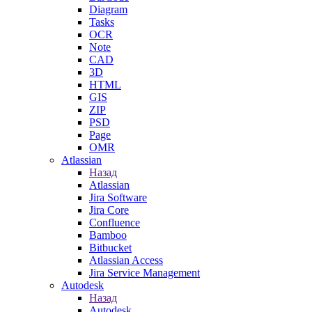
Diagram
Tasks
OCR
Note
CAD
3D
HTML
GIS
ZIP
PSD
Page
OMR
Atlassian
Назад
Atlassian
Jira Software
Jira Core
Confluence
Bamboo
Bitbucket
Atlassian Access
Jira Service Management
Autodesk
Назад
Autodesk