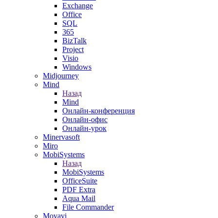
Exchange
Office
SQL
365
BizTalk
Project
Visio
Windows
Midjourney
Mind
Назад
Mind
Онлайн-конференция
Онлайн-офис
Онлайн-урок
Minervasoft
Miro
MobiSystems
Назад
MobiSystems
OfficeSuite
PDF Extra
Aqua Mail
File Commander
Movavi