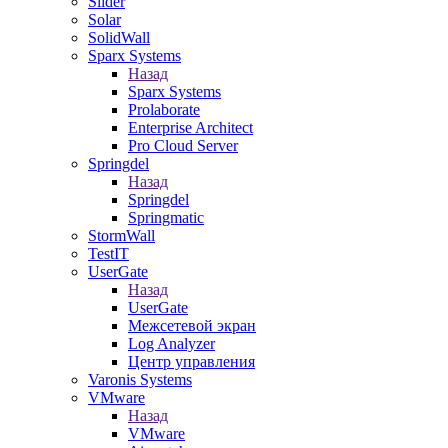
Slider
Solar
SolidWall
Sparx Systems
Назад
Sparx Systems
Prolaborate
Enterprise Architect
Pro Cloud Server
Springdel
Назад
Springdel
Springmatic
StormWall
TestIT
UserGate
Назад
UserGate
Межсетевой экран
Log Analyzer
Центр управления
Varonis Systems
VMware
Назад
VMware