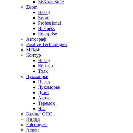
ZeXtras Suite
Zoom
Назад
Zoom
Professional
Business
Enterprise
Автограф
Positive Technologies
MFlash
Контур
Назад
Контур
Толк
Лукоморье
Назад
Лукоморье
Диво
Акола
Теремок
Яга
Базальт СПО
Индид
Falcongaze
Аскон