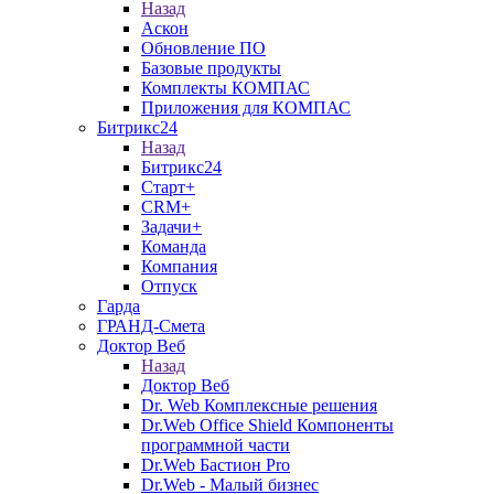
Назад
Аскон
Обновление ПО
Базовые продукты
Комплекты КОМПАС
Приложения для КОМПАС
Битрикс24
Назад
Битрикс24
Старт+
CRM+
Задачи+
Команда
Компания
Отпуск
Гарда
ГРАНД-Смета
Доктор Веб
Назад
Доктор Веб
Dr. Web Комплексные решения
Dr.Web Office Shield Компоненты
программной части
Dr.Web Бастион Pro
Dr.Web - Малый бизнес