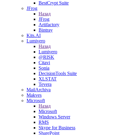
BestCrypt Suite
JFrog
Назад
JFrog
Artifactory
Bintray
Kits.AI
Lumivero
Назад
Lumivero
@RISK
Citavi
Sonia
DecisionTools Suite
XLSTAT
Tevera
MailArchiva
Makves
Microsoft
Назад
Microsoft
Windows Server
RMS
Skype for Business
SharePoint