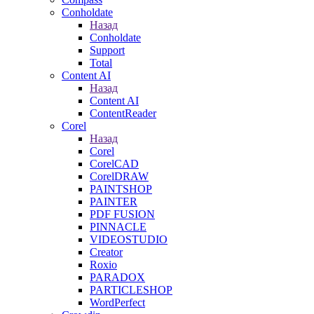
Conholdate
Назад
Conholdate
Support
Total
Content AI
Назад
Content AI
ContentReader
Corel
Назад
Corel
CorelCAD
CorelDRAW
PAINTSHOP
PAINTER
PDF FUSION
PINNACLE
VIDEOSTUDIO
Creator
Roxio
PARADOX
PARTICLESHOP
WordPerfect