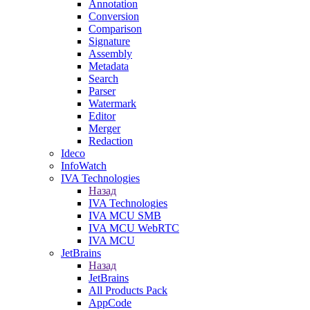
Annotation
Conversion
Comparison
Signature
Assembly
Metadata
Search
Parser
Watermark
Editor
Merger
Redaction
Ideco
InfoWatch
IVA Technologies
Назад
IVA Technologies
IVA MCU SMB
IVA MCU WebRTC
IVA MCU
JetBrains
Назад
JetBrains
All Products Pack
AppCode