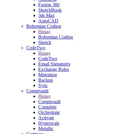
Fusion 360
SketchBook
3ds Max
AutoCAD
Bohemian Coding
Назад
Bohemian Coding
Sketch
CodeTwo
Назад
CodeTwo
Email Signatures
Exchange Rules
Migration
Backup
Sync
Commvault
Назад
Commvault
Complete
Orchestrate
Activate
Hyperscale
Metallic
Compass