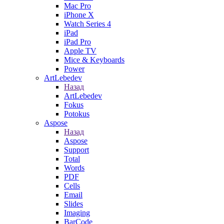
Mac Pro
iPhone X
Watch Series 4
iPad
iPad Pro
Apple TV
Mice & Keyboards
Power
ArtLebedev
Назад
ArtLebedev
Fokus
Potokus
Aspose
Назад
Aspose
Support
Total
Words
PDF
Cells
Email
Slides
Imaging
BarCode