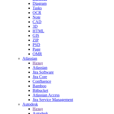
Diagram
Tasks
OCR
Note
CAD
3D
HTML
GIS
ZIP
PSD
Page
OMR
Atlassian
Назад
Atlassian
Jira Software
Jira Core
Confluence
Bamboo
Bitbucket
Atlassian Access
Jira Service Management
Autodesk
Назад
Autodesk