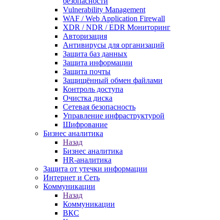
безопасности
Vulnerability Management
WAF / Web Application Firewall
XDR / NDR / EDR Мониторинг
Авторизация
Антивирусы для организаций
Защита баз данных
Защита информации
Защита почты
Защищённый обмен файлами
Контроль доступа
Очистка диска
Сетевая безопасность
Управление инфраструктурой
Шифрование
Бизнес аналитика
Назад
Бизнес аналитика
HR-аналитика
Защита от утечки информации
Интернет и Сеть
Коммуникации
Назад
Коммуникации
ВКС