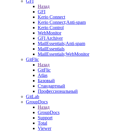
GFI
Назад
GFI
Kerio Connect
Kerio Connect;Anti-spam
Kerio Control
WebMonitor
GFI Archiver
MailEssentials;Anti-spam
MailEssentials
MailEssentials;WebMonitor
GitFlic
Назад
GitFlic
Atlas
Базовый
Стандартный
Профессиональный
GitLab
GroupDocs
Назад
GroupDocs
Support
Total
Viewer