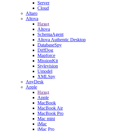
Server
Cloud
Altaro
Altova
Назад
Altova
SchemaAgent
Altova Authentic Desktop
DatabaseSpy
DiffDog
Mapforce
MissionKit
Stylevision
Umodel
XMLSpy
AnyDesk
Apple
Назад
Apple
MacBook
MacBook Air
MacBook Pro
Mac mini
iMac
iMac Pro