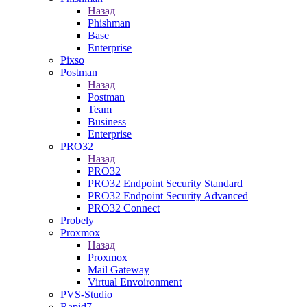
Назад
Phishman
Base
Enterprise
Pixso
Postman
Назад
Postman
Team
Business
Enterprise
PRO32
Назад
PRO32
PRO32 Endpoint Security Standard
PRO32 Endpoint Security Advanced
PRO32 Connect
Probely
Proxmox
Назад
Proxmox
Mail Gateway
Virtual Envoironment
PVS-Studio
Rapid7