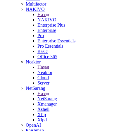
Multifactor
NAKIVO
Назад
NAKIVO
Enterprise Plus
Enterprise
Pro
Enterprise Essentials
Pro Essentials
Basic
Office 365
Neaktor
Назад
Neaktor
Cloud
Server
NetSarang
Назад
NetSarang
Xmanager
Xshell
Xftp
Xlpd
OpenAI
Phishman