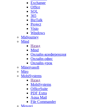
Exchange
Office
SQL
365
BizTalk
Project
Visio
Windows
Midjourney
Mind
Назад
Mind
Онлайн-конференция
Онлайн-офис
Онлайн-урок
Minervasoft
Miro
MobiSystems
Назад
MobiSystems
OfficeSuite
PDF Extra
Aqua Mail
File Commander
Movavi