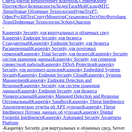
Смета
Доктор Веб
Интернет Контроль Сервер
Кибер
Протект
Код Безопасности
ЛидерТаск
МойСклад
МТС
Линк
Новые Облачные Технологии
НумаТех
Р7-
Офис
РусБИТех
СпрутМонитор
Стахановец
ТестОпс
Фотобанк
Лори
Цифровые Технологии
Эсборд
Эшелон
-
Kaspersky Security для виртуальных и облачных сред
Kaspersky Endpoint Security для бизнеса
Стандартный
Kaspersky Endpoint Security для бизнеса
Расширенный
Kaspersky Security для почтовых
серверов
Kaspersky Total Security для бизнеса
Kaspersky Security
систем хранения данных
Kaspersky Security для серверов
совместной работы
Kaspersky DDoS Protection
Kaspersky
Security для интернет-шлюзов
Kaspersky Embedded Systems
Security
Kaspersky Endpoint Security Cloud
Kaspersky Systems
Management
Kaspersky Endpoint Detection and
Response
Kaspersky Security для систем хранения
данных
Kaspersky Endpoint Security для бизнеса
Универсальный
Kaspersky Managed Detection and Response
Оптимальный
Kaspersky Sandbox
Kaspersky Threat Intelligence
Аналитические отчеты об АРТ-угрозах
Kaspersky Threat
Intelligence Потоки данных об угрозах
Kaspersky Digital
Footprint Intelligence
Kaspersky Automated Security Awareness
Platform
-
Kaspersky Security для виртуальных и облачных сред, Server