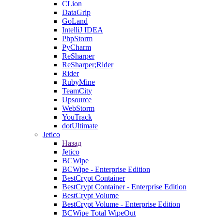
CLion
DataGrip
GoLand
IntelliJ IDEA
PhpStorm
PyCharm
ReSharper
ReSharper;Rider
Rider
RubyMine
TeamCity
Upsource
WebStorm
YouTrack
dotUltimate
Jetico
Назад
Jetico
BCWipe
BCWipe - Enterprise Edition
BestCrypt Container
BestCrypt Container - Enterprise Edition
BestCrypt Volume
BestCrypt Volume - Enterprise Edition
BCWipe Total WipeOut