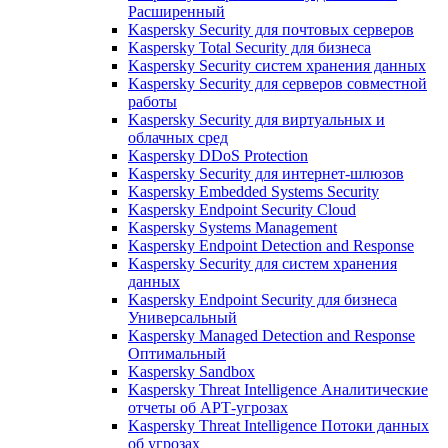
Расширенный
Kaspersky Security для почтовых серверов
Kaspersky Total Security для бизнеса
Kaspersky Security систем хранения данных
Kaspersky Security для серверов совместной
работы
Kaspersky Security для виртуальных и
облачных сред
Kaspersky DDoS Protection
Kaspersky Security для интернет-шлюзов
Kaspersky Embedded Systems Security
Kaspersky Endpoint Security Cloud
Kaspersky Systems Management
Kaspersky Endpoint Detection and Response
Kaspersky Security для систем хранения
данных
Kaspersky Endpoint Security для бизнеса
Универсальный
Kaspersky Managed Detection and Response
Оптимальный
Kaspersky Sandbox
Kaspersky Threat Intelligence Аналитические
отчеты об АРТ-угрозах
Kaspersky Threat Intelligence Потоки данных
об угрозах