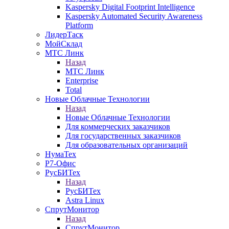
Kaspersky Digital Footprint Intelligence
Kaspersky Automated Security Awareness
Platform
ЛидерТаск
МойСклад
МТС Линк
Назад
МТС Линк
Enterprise
Total
Новые Облачные Технологии
Назад
Новые Облачные Технологии
Для коммерческих заказчиков
Для государственных заказчиков
Для образовательных организаций
НумаТех
Р7-Офис
РусБИТех
Назад
РусБИТех
Astra Linux
СпрутМонитор
Назад
СпрутМонитор