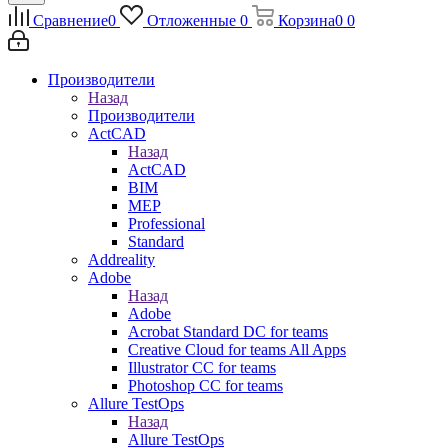
Сравнение
0
Отложенные
0
Корзина
0
0
Производители
Назад
Производители
ActCAD
Назад
ActCAD
BIM
MEP
Professional
Standard
Addreality
Adobe
Назад
Adobe
Acrobat Standard DC for teams
Creative Cloud for teams All Apps
Illustrator CC for teams
Photoshop CC for teams
Allure TestOps
Назад
Allure TestOps