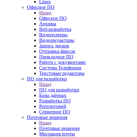
Linux
Офисное ПО
Назад
Офисное ПО
Архивы
Веб-разработка
Видеоплееры
Видеоредакторы
Запись дисков
Отправка факсов
Прикладное ПО
Работа с документами
Система Телефонии
Текстовые редакторы
ПО для разработки
Назад
ПО для разработки
Базы данных
Разработка ПО
Репозиторий
Серверное ПО
Почтовые решения
Назад
Почтовые решения
Миграция почты