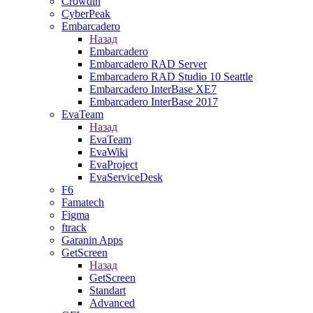
Crowdin
CyberPeak
Embarcadero
Назад
Embarcadero
Embarcadero RAD Server
Embarcadero RAD Studio 10 Seattle
Embarcadero InterBase XE7
Embarcadero InterBase 2017
EvaTeam
Назад
EvaTeam
EvaWiki
EvaProject
EvaServiceDesk
F6
Famatech
Figma
ftrack
Garanin Apps
GetScreen
Назад
GetScreen
Standart
Advanced