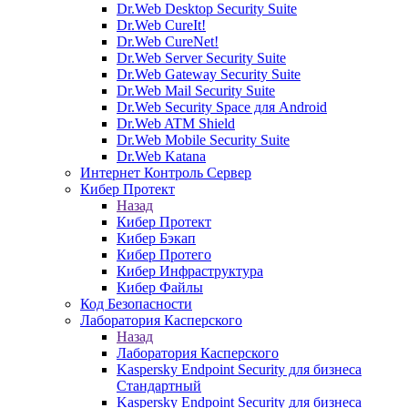
Dr.Web Desktop Security Suite
Dr.Web CureIt!
Dr.Web CureNet!
Dr.Web Server Security Suite
Dr.Web Gateway Security Suite
Dr.Web Mail Security Suite
Dr.Web Security Space для Android
Dr.Web ATM Shield
Dr.Web Mobile Security Suite
Dr.Web Katana
Интернет Контроль Сервер
Кибер Протект
Назад
Кибер Протект
Кибер Бэкап
Кибер Протего
Кибер Инфраструктура
Кибер Файлы
Код Безопасности
Лаборатория Касперского
Назад
Лаборатория Касперского
Kaspersky Endpoint Security для бизнеса
Стандартный
Kaspersky Endpoint Security для бизнеса