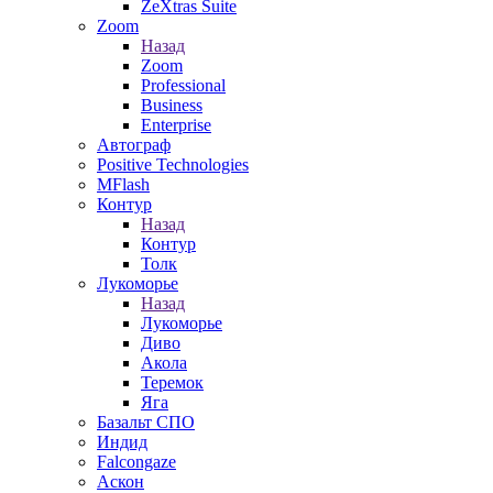
ZeXtras Suite
Zoom
Назад
Zoom
Professional
Business
Enterprise
Автограф
Positive Technologies
MFlash
Контур
Назад
Контур
Толк
Лукоморье
Назад
Лукоморье
Диво
Акола
Теремок
Яга
Базальт СПО
Индид
Falcongaze
Аскон