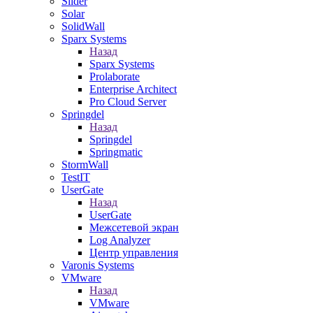
Slider
Solar
SolidWall
Sparx Systems
Назад
Sparx Systems
Prolaborate
Enterprise Architect
Pro Cloud Server
Springdel
Назад
Springdel
Springmatic
StormWall
TestIT
UserGate
Назад
UserGate
Межсетевой экран
Log Analyzer
Центр управления
Varonis Systems
VMware
Назад
VMware