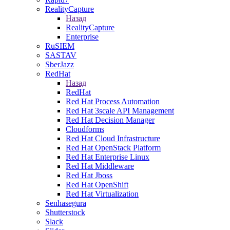
RealityCapture
Назад
RealityCapture
Enterprise
RuSIEM
SASTAV
SberJazz
RedHat
Назад
RedHat
Red Hat Process Automation
Red Hat 3scale API Management
Red Hat Decision Manager
Cloudforms
Red Hat Cloud Infrastructure
Red Hat OpenStack Platform
Red Hat Enterprise Linux
Red Hat Middleware
Red Hat Jboss
Red Hat OpenShift
Red Hat Virtualization
Senhasegura
Shutterstock
Slack