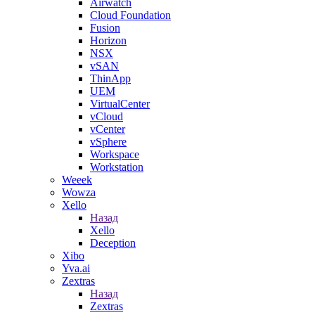
Airwatch
Cloud Foundation
Fusion
Horizon
NSX
vSAN
ThinApp
UEM
VirtualCenter
vCloud
vCenter
vSphere
Workspace
Workstation
Weeek
Wowza
Xello
Назад
Xello
Deception
Xibo
Yva.ai
Zextras
Назад
Zextras