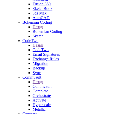
Fusion 360
SketchBook
3ds Max
AutoCAD
Bohemian Coding
Назад
Bohemian Coding
Sketch
CodeTwo
Назад
CodeTwo
Email Signatures
Exchange Rules
Migration
Backup
Sync
Commvault
Назад
Commvault
Complete
Orchestrate
Activate
Hyperscale
Metallic
Compass