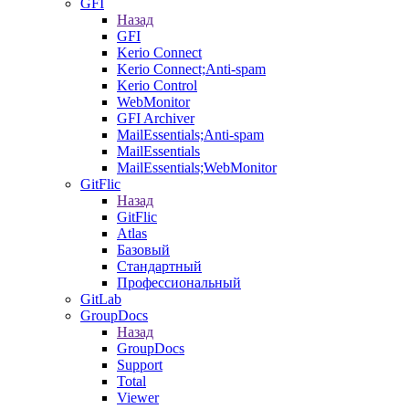
GFI
Назад
GFI
Kerio Connect
Kerio Connect;Anti-spam
Kerio Control
WebMonitor
GFI Archiver
MailEssentials;Anti-spam
MailEssentials
MailEssentials;WebMonitor
GitFlic
Назад
GitFlic
Atlas
Базовый
Стандартный
Профессиональный
GitLab
GroupDocs
Назад
GroupDocs
Support
Total
Viewer