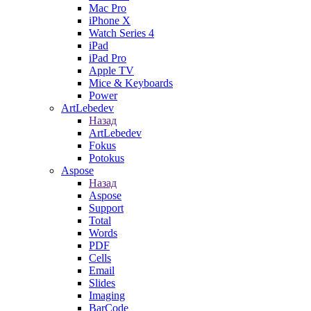
Mac Pro
iPhone X
Watch Series 4
iPad
iPad Pro
Apple TV
Mice & Keyboards
Power
ArtLebedev
Назад
ArtLebedev
Fokus
Potokus
Aspose
Назад
Aspose
Support
Total
Words
PDF
Cells
Email
Slides
Imaging
BarCode