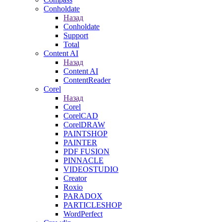
Conholdate
Назад
Conholdate
Support
Total
Content AI
Назад
Content AI
ContentReader
Corel
Назад
Corel
CorelCAD
CorelDRAW
PAINTSHOP
PAINTER
PDF FUSION
PINNACLE
VIDEOSTUDIO
Creator
Roxio
PARADOX
PARTICLESHOP
WordPerfect