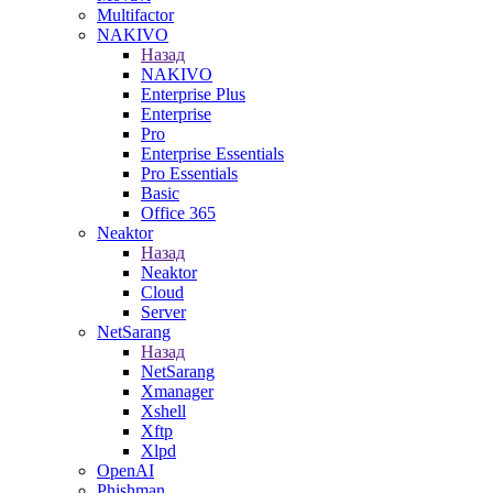
Multifactor
NAKIVO
Назад
NAKIVO
Enterprise Plus
Enterprise
Pro
Enterprise Essentials
Pro Essentials
Basic
Office 365
Neaktor
Назад
Neaktor
Cloud
Server
NetSarang
Назад
NetSarang
Xmanager
Xshell
Xftp
Xlpd
OpenAI
Phishman