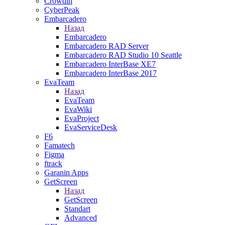
Crowdin
CyberPeak
Embarcadero
Назад
Embarcadero
Embarcadero RAD Server
Embarcadero RAD Studio 10 Seattle
Embarcadero InterBase XE7
Embarcadero InterBase 2017
EvaTeam
Назад
EvaTeam
EvaWiki
EvaProject
EvaServiceDesk
F6
Famatech
Figma
ftrack
Garanin Apps
GetScreen
Назад
GetScreen
Standart
Advanced