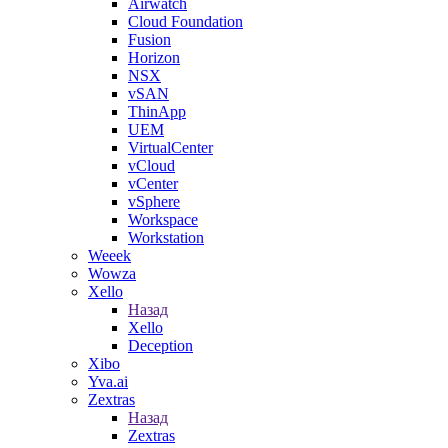
Airwatch
Cloud Foundation
Fusion
Horizon
NSX
vSAN
ThinApp
UEM
VirtualCenter
vCloud
vCenter
vSphere
Workspace
Workstation
Weeek
Wowza
Xello
Назад
Xello
Deception
Xibo
Yva.ai
Zextras
Назад
Zextras