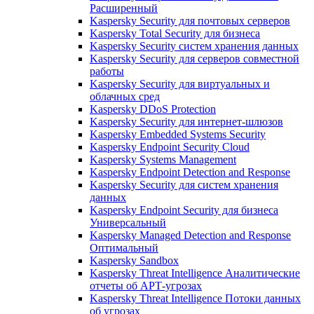
Расширенный
Kaspersky Security для почтовых серверов
Kaspersky Total Security для бизнеса
Kaspersky Security систем хранения данных
Kaspersky Security для серверов совместной
работы
Kaspersky Security для виртуальных и
облачных сред
Kaspersky DDoS Protection
Kaspersky Security для интернет-шлюзов
Kaspersky Embedded Systems Security
Kaspersky Endpoint Security Cloud
Kaspersky Systems Management
Kaspersky Endpoint Detection and Response
Kaspersky Security для систем хранения
данных
Kaspersky Endpoint Security для бизнеса
Универсальный
Kaspersky Managed Detection and Response
Оптимальный
Kaspersky Sandbox
Kaspersky Threat Intelligence Аналитические
отчеты об АРТ-угрозах
Kaspersky Threat Intelligence Потоки данных
об угрозах