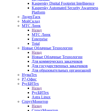
Kaspersky Digital Footprint Intelligence
Kaspersky Automated Security Awareness
Platform
ЛидерТаск
МойСклад
МТС Линк
Назад
МТС Линк
Enterprise
Total
Новые Облачные Технологии
Назад
Новые Облачные Технологии
Для коммерческих заказчиков
Для государственных заказчиков
Для образовательных организаций
НумаТех
Р7-Офис
РусБИТех
Назад
РусБИТех
Astra Linux
СпрутМонитор
Назад
СпрутМонитор