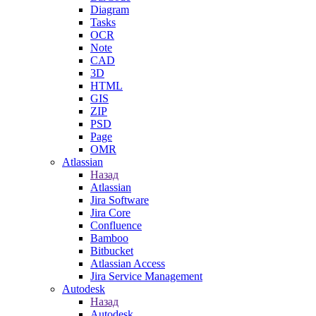
Diagram
Tasks
OCR
Note
CAD
3D
HTML
GIS
ZIP
PSD
Page
OMR
Atlassian
Назад
Atlassian
Jira Software
Jira Core
Confluence
Bamboo
Bitbucket
Atlassian Access
Jira Service Management
Autodesk
Назад
Autodesk