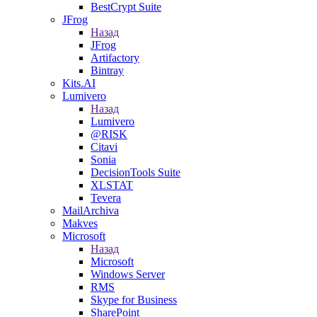
BestCrypt Suite
JFrog
Назад
JFrog
Artifactory
Bintray
Kits.AI
Lumivero
Назад
Lumivero
@RISK
Citavi
Sonia
DecisionTools Suite
XLSTAT
Tevera
MailArchiva
Makves
Microsoft
Назад
Microsoft
Windows Server
RMS
Skype for Business
SharePoint