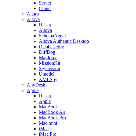
Server
Cloud
Altaro
Altova
Назад
Altova
SchemaAgent
Altova Authentic Desktop
DatabaseSpy
DiffDog
Mapforce
MissionKit
Stylevision
Umodel
XMLSpy
AnyDesk
Apple
Назад
Apple
MacBook
MacBook Air
MacBook Pro
Mac mini
iMac
iMac Pro