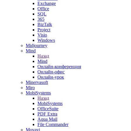
Exchange
Office
SQL
365
BizTalk
Project
Visio
Windows
Midjourney
Mind
Назад
Mind
Онлайн-конференция
Онлайн-офис
Онлайн-урок
Minervasoft
Miro
MobiSystems
Назад
MobiSystems
OfficeSuite
PDF Extra
Aqua Mail
File Commander
Movavi