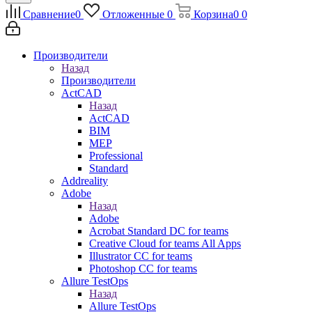
Сравнение
0
Отложенные
0
Корзина
0
0
Производители
Назад
Производители
ActCAD
Назад
ActCAD
BIM
MEP
Professional
Standard
Addreality
Adobe
Назад
Adobe
Acrobat Standard DC for teams
Creative Cloud for teams All Apps
Illustrator CC for teams
Photoshop CC for teams
Allure TestOps
Назад
Allure TestOps