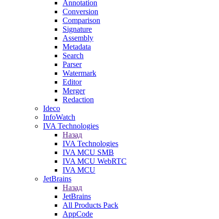
Annotation
Conversion
Comparison
Signature
Assembly
Metadata
Search
Parser
Watermark
Editor
Merger
Redaction
Ideco
InfoWatch
IVA Technologies
Назад
IVA Technologies
IVA MCU SMB
IVA MCU WebRTC
IVA MCU
JetBrains
Назад
JetBrains
All Products Pack
AppCode