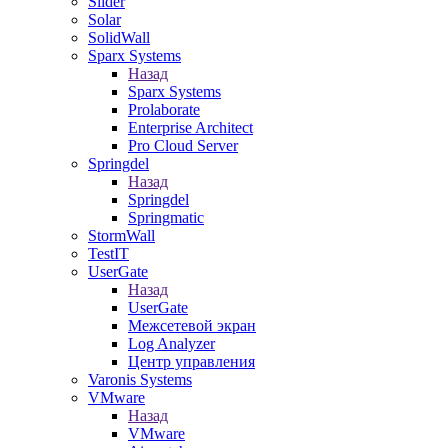
Slider
Solar
SolidWall
Sparx Systems
Назад
Sparx Systems
Prolaborate
Enterprise Architect
Pro Cloud Server
Springdel
Назад
Springdel
Springmatic
StormWall
TestIT
UserGate
Назад
UserGate
Межсетевой экран
Log Analyzer
Центр управления
Varonis Systems
VMware
Назад
VMware