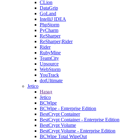
CLion
DataGrip
GoLand
IntelliJ IDEA
PhpStorm
PyCharm
ReSharper
ReSharper;Rider
Rider
RubyMine
TeamCity
Upsource
WebStorm
YouTrack
dotUltimate
Jetico
Назад
Jetico
BCWipe
BCWipe - Enterprise Edition
BestCrypt Container
BestCrypt Container - Enterprise Edition
BestCrypt Volume
BestCrypt Volume - Enterprise Edition
BCWipe Total WipeOut