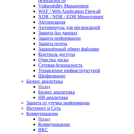
безопасности
Vulnerability Management
WAF / Web Application Firewall
XDR / NDR / EDR Мониторинг
Авторизация
Антивирусы для организаций
Защита баз данных
Защита информации
Защита почты
Защищённый обмен файлами
Контроль доступа
Очистка диска
Сетевая безопасность
Управление инфраструктурой
Шифрование
Бизнес аналитика
Назад
Бизнес аналитика
HR-аналитика
Защита от утечки информации
Интернет и Сеть
Коммуникации
Назад
Коммуникации
ВКС