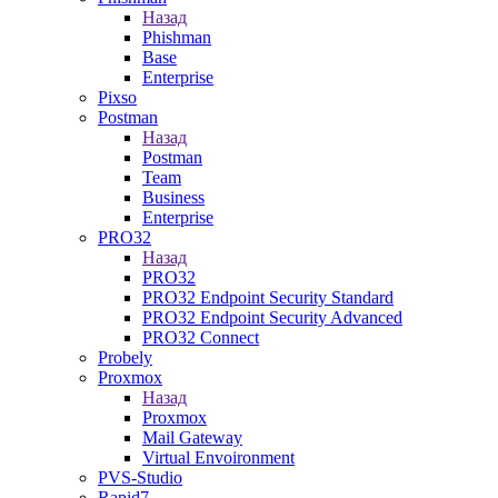
Назад
Phishman
Base
Enterprise
Pixso
Postman
Назад
Postman
Team
Business
Enterprise
PRO32
Назад
PRO32
PRO32 Endpoint Security Standard
PRO32 Endpoint Security Advanced
PRO32 Connect
Probely
Proxmox
Назад
Proxmox
Mail Gateway
Virtual Envoironment
PVS-Studio
Rapid7