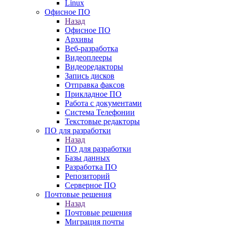
Linux
Офисное ПО
Назад
Офисное ПО
Архивы
Веб-разработка
Видеоплееры
Видеоредакторы
Запись дисков
Отправка факсов
Прикладное ПО
Работа с документами
Система Телефонии
Текстовые редакторы
ПО для разработки
Назад
ПО для разработки
Базы данных
Разработка ПО
Репозиторий
Серверное ПО
Почтовые решения
Назад
Почтовые решения
Миграция почты