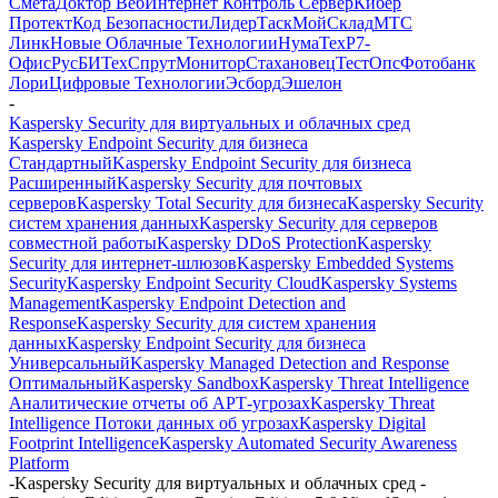
Смета
Доктор Веб
Интернет Контроль Сервер
Кибер
Протект
Код Безопасности
ЛидерТаск
МойСклад
МТС
Линк
Новые Облачные Технологии
НумаТех
Р7-
Офис
РусБИТех
СпрутМонитор
Стахановец
ТестОпс
Фотобанк
Лори
Цифровые Технологии
Эсборд
Эшелон
-
Kaspersky Security для виртуальных и облачных сред
Kaspersky Endpoint Security для бизнеса
Стандартный
Kaspersky Endpoint Security для бизнеса
Расширенный
Kaspersky Security для почтовых
серверов
Kaspersky Total Security для бизнеса
Kaspersky Security
систем хранения данных
Kaspersky Security для серверов
совместной работы
Kaspersky DDoS Protection
Kaspersky
Security для интернет-шлюзов
Kaspersky Embedded Systems
Security
Kaspersky Endpoint Security Cloud
Kaspersky Systems
Management
Kaspersky Endpoint Detection and
Response
Kaspersky Security для систем хранения
данных
Kaspersky Endpoint Security для бизнеса
Универсальный
Kaspersky Managed Detection and Response
Оптимальный
Kaspersky Sandbox
Kaspersky Threat Intelligence
Аналитические отчеты об АРТ-угрозах
Kaspersky Threat
Intelligence Потоки данных об угрозах
Kaspersky Digital
Footprint Intelligence
Kaspersky Automated Security Awareness
Platform
-
Kaspersky Security для виртуальных и облачных сред -