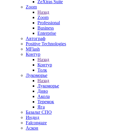
ZeXtras Suite
Zoom
Назад
Zoom
Professional
Business
Enterprise
Автограф
Positive Technologies
MFlash
Контур
Назад
Контур
Толк
Лукоморье
Назад
Лукоморье
Диво
Акола
Теремок
Яга
Базальт СПО
Индид
Falcongaze
Аскон