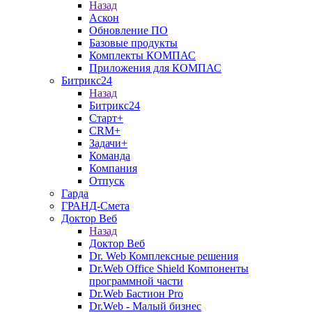
Назад
Аскон
Обновление ПО
Базовые продукты
Комплекты КОМПАС
Приложения для КОМПАС
Битрикс24
Назад
Битрикс24
Старт+
CRM+
Задачи+
Команда
Компания
Отпуск
Гарда
ГРАНД-Смета
Доктор Веб
Назад
Доктор Веб
Dr. Web Комплексные решения
Dr.Web Office Shield Компоненты
программной части
Dr.Web Бастион Pro
Dr.Web - Малый бизнес