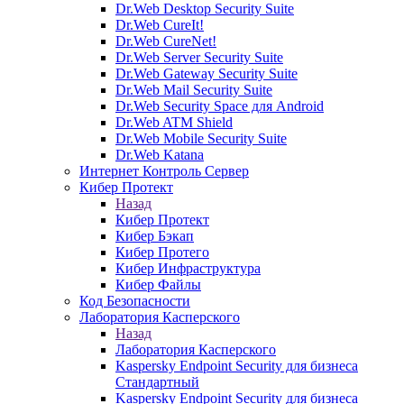
Dr.Web Desktop Security Suite
Dr.Web CureIt!
Dr.Web CureNet!
Dr.Web Server Security Suite
Dr.Web Gateway Security Suite
Dr.Web Mail Security Suite
Dr.Web Security Space для Android
Dr.Web ATM Shield
Dr.Web Mobile Security Suite
Dr.Web Katana
Интернет Контроль Сервер
Кибер Протект
Назад
Кибер Протект
Кибер Бэкап
Кибер Протего
Кибер Инфраструктура
Кибер Файлы
Код Безопасности
Лаборатория Касперского
Назад
Лаборатория Касперского
Kaspersky Endpoint Security для бизнеса
Стандартный
Kaspersky Endpoint Security для бизнеса