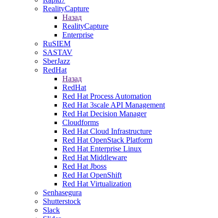
RealityCapture
Назад
RealityCapture
Enterprise
RuSIEM
SASTAV
SberJazz
RedHat
Назад
RedHat
Red Hat Process Automation
Red Hat 3scale API Management
Red Hat Decision Manager
Cloudforms
Red Hat Cloud Infrastructure
Red Hat OpenStack Platform
Red Hat Enterprise Linux
Red Hat Middleware
Red Hat Jboss
Red Hat OpenShift
Red Hat Virtualization
Senhasegura
Shutterstock
Slack