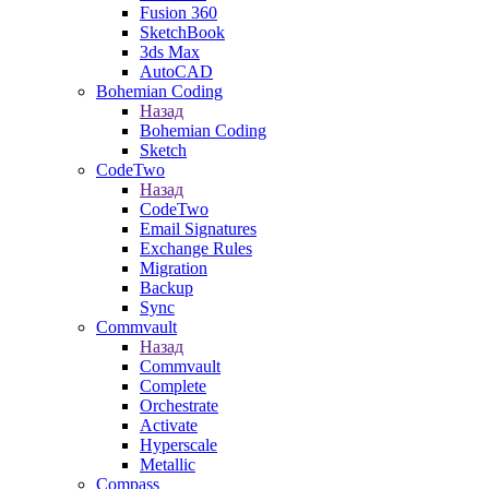
Fusion 360
SketchBook
3ds Max
AutoCAD
Bohemian Coding
Назад
Bohemian Coding
Sketch
CodeTwo
Назад
CodeTwo
Email Signatures
Exchange Rules
Migration
Backup
Sync
Commvault
Назад
Commvault
Complete
Orchestrate
Activate
Hyperscale
Metallic
Compass