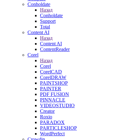
Conholdate
Назад
Conholdate
Support
Total
Content AI
Назад
Content AI
ContentReader
Corel
Назад
Corel
CorelCAD
CorelDRAW
PAINTSHOP
PAINTER
PDF FUSION
PINNACLE
VIDEOSTUDIO
Creator
Roxio
PARADOX
PARTICLESHOP
WordPerfect
Crowdin