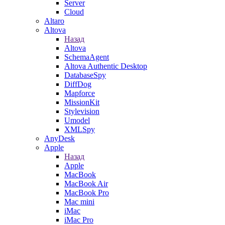
Server
Cloud
Altaro
Altova
Назад
Altova
SchemaAgent
Altova Authentic Desktop
DatabaseSpy
DiffDog
Mapforce
MissionKit
Stylevision
Umodel
XMLSpy
AnyDesk
Apple
Назад
Apple
MacBook
MacBook Air
MacBook Pro
Mac mini
iMac
iMac Pro