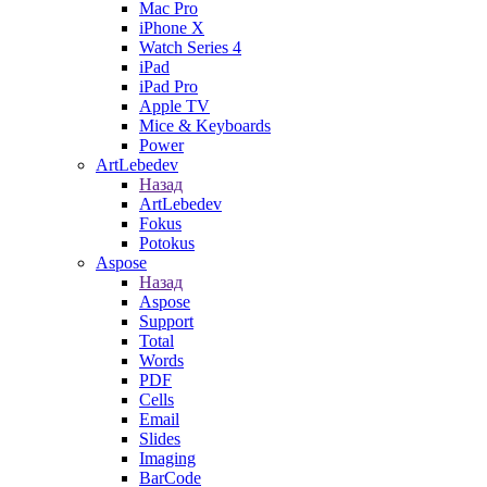
Mac Pro
iPhone X
Watch Series 4
iPad
iPad Pro
Apple TV
Mice & Keyboards
Power
ArtLebedev
Назад
ArtLebedev
Fokus
Potokus
Aspose
Назад
Aspose
Support
Total
Words
PDF
Cells
Email
Slides
Imaging
BarCode