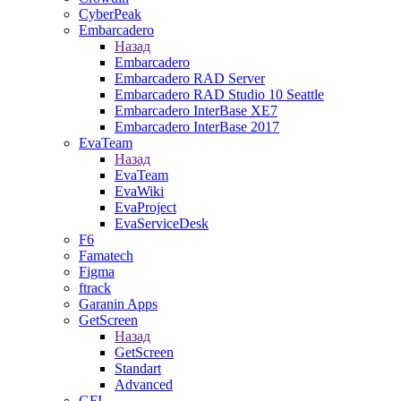
CyberPeak
Embarcadero
Назад
Embarcadero
Embarcadero RAD Server
Embarcadero RAD Studio 10 Seattle
Embarcadero InterBase XE7
Embarcadero InterBase 2017
EvaTeam
Назад
EvaTeam
EvaWiki
EvaProject
EvaServiceDesk
F6
Famatech
Figma
ftrack
Garanin Apps
GetScreen
Назад
GetScreen
Standart
Advanced
GFI