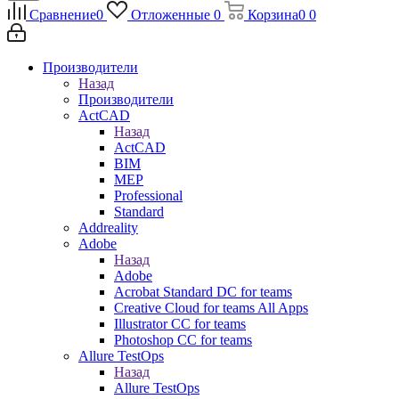
Сравнение
0
Отложенные
0
Корзина
0
0
Производители
Назад
Производители
ActCAD
Назад
ActCAD
BIM
MEP
Professional
Standard
Addreality
Adobe
Назад
Adobe
Acrobat Standard DC for teams
Creative Cloud for teams All Apps
Illustrator CC for teams
Photoshop CC for teams
Allure TestOps
Назад
Allure TestOps