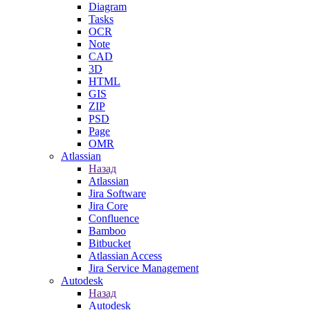
Diagram
Tasks
OCR
Note
CAD
3D
HTML
GIS
ZIP
PSD
Page
OMR
Atlassian
Назад
Atlassian
Jira Software
Jira Core
Confluence
Bamboo
Bitbucket
Atlassian Access
Jira Service Management
Autodesk
Назад
Autodesk