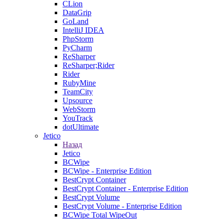
CLion
DataGrip
GoLand
IntelliJ IDEA
PhpStorm
PyCharm
ReSharper
ReSharper;Rider
Rider
RubyMine
TeamCity
Upsource
WebStorm
YouTrack
dotUltimate
Jetico
Назад
Jetico
BCWipe
BCWipe - Enterprise Edition
BestCrypt Container
BestCrypt Container - Enterprise Edition
BestCrypt Volume
BestCrypt Volume - Enterprise Edition
BCWipe Total WipeOut