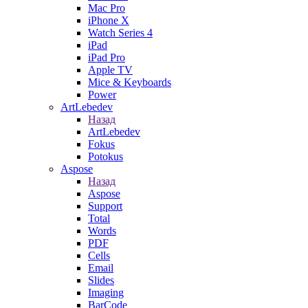
Mac Pro
iPhone X
Watch Series 4
iPad
iPad Pro
Apple TV
Mice & Keyboards
Power
ArtLebedev
Назад
ArtLebedev
Fokus
Potokus
Aspose
Назад
Aspose
Support
Total
Words
PDF
Cells
Email
Slides
Imaging
BarCode