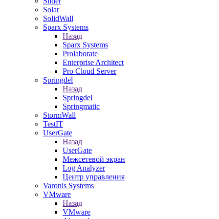
Slider
Solar
SolidWall
Sparx Systems
Назад
Sparx Systems
Prolaborate
Enterprise Architect
Pro Cloud Server
Springdel
Назад
Springdel
Springmatic
StormWall
TestIT
UserGate
Назад
UserGate
Межсетевой экран
Log Analyzer
Центр управления
Varonis Systems
VMware
Назад
VMware