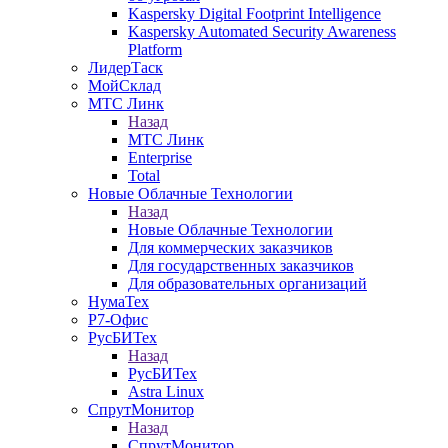
Kaspersky Digital Footprint Intelligence
Kaspersky Automated Security Awareness
Platform
ЛидерТаск
МойСклад
МТС Линк
Назад
МТС Линк
Enterprise
Total
Новые Облачные Технологии
Назад
Новые Облачные Технологии
Для коммерческих заказчиков
Для государственных заказчиков
Для образовательных организаций
НумаТех
Р7-Офис
РусБИТех
Назад
РусБИТех
Astra Linux
СпрутМонитор
Назад
СпрутМонитор