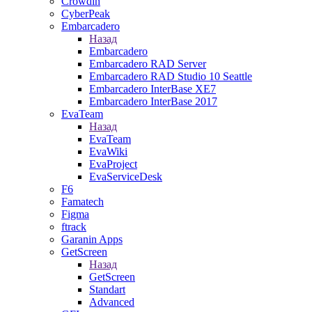
Crowdin
CyberPeak
Embarcadero
Назад
Embarcadero
Embarcadero RAD Server
Embarcadero RAD Studio 10 Seattle
Embarcadero InterBase XE7
Embarcadero InterBase 2017
EvaTeam
Назад
EvaTeam
EvaWiki
EvaProject
EvaServiceDesk
F6
Famatech
Figma
ftrack
Garanin Apps
GetScreen
Назад
GetScreen
Standart
Advanced