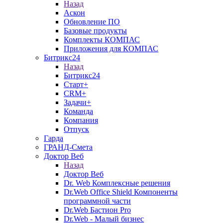
Назад
Аскон
Обновление ПО
Базовые продукты
Комплекты КОМПАС
Приложения для КОМПАС
Битрикс24
Назад
Битрикс24
Старт+
CRM+
Задачи+
Команда
Компания
Отпуск
Гарда
ГРАНД-Смета
Доктор Веб
Назад
Доктор Веб
Dr. Web Комплексные решения
Dr.Web Office Shield Компоненты
программной части
Dr.Web Бастион Pro
Dr.Web - Малый бизнес