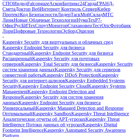
СПО
Индид
Falcongaze
Аскон
Битрикс24
Гарда
ГРАНД-
Смета
Доктор Веб
Интернет Контроль Сервер
Кибер
Протект
Код Безопасности
ЛидерТаск
МойСклад
МТС
Линк
Новые Облачные Технологии
НумаТех
Р7-
Офис
РусБИТех
СпрутМонитор
Стахановец
ТестОпс
Фотобанк
Лори
Цифровые Технологии
Эсборд
Эшелон
-
Kaspersky Security для виртуальных и облачных сред
Kaspersky Endpoint Security для бизнеса
Стандартный
Kaspersky Endpoint Security для бизнеса
Расширенный
Kaspersky Security для почтовых
серверов
Kaspersky Total Security для бизнеса
Kaspersky Security
систем хранения данных
Kaspersky Security для серверов
совместной работы
Kaspersky DDoS Protection
Kaspersky
Security для интернет-шлюзов
Kaspersky Embedded Systems
Security
Kaspersky Endpoint Security Cloud
Kaspersky Systems
Management
Kaspersky Endpoint Detection and
Response
Kaspersky Security для систем хранения
данных
Kaspersky Endpoint Security для бизнеса
Универсальный
Kaspersky Managed Detection and Response
Оптимальный
Kaspersky Sandbox
Kaspersky Threat Intelligence
Аналитические отчеты об АРТ-угрозах
Kaspersky Threat
Intelligence Потоки данных об угрозах
Kaspersky Digital
Footprint Intelligence
Kaspersky Automated Security Awareness
Platform