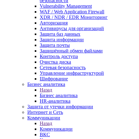
безопасности
Vulnerability Management
WAF / Web Application Firewall
XDR / NDR / EDR Мониторинг
Авторизация
Антивирусы для организаций
Защита баз данных
Защита информации
Защита почты
Защищённый обмен файлами
Контроль доступа
Очистка диска
Сетевая безопасность
Управление инфраструктурой
Шифрование
Бизнес аналитика
Назад
Бизнес аналитика
HR-аналитика
Защита от утечки информации
Интернет и Сеть
Коммуникации
Назад
Коммуникации
ВКС