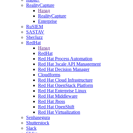
RealityCapture
Назад
RealityCapture
Enterprise
RuSIEM
SASTAV
SberJazz
RedHat
Назад
RedHat
Red Hat Process Automation
Red Hat 3scale API Management
Red Hat Decision Manager
Cloudforms
Red Hat Cloud Infrastructure
Red Hat OpenStack Platform
Red Hat Enterprise Linux
Red Hat Middleware
Red Hat Jboss
Red Hat OpenShift
Red Hat Virtualization
Senhasegura
Shutterstock
Slack