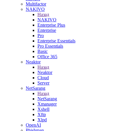
Multifactor
NAKIVO
Назад
NAKIVO
Enterprise Plus
Enterprise
Pro
Enterprise Essentials
Pro Essentials
Basic
Office 365
Neaktor
Назад
Neaktor
Cloud
Server
NetSarang
Назад
NetSarang
Xmanager
Xshell
Xftp
Xlpd
OpenAI
Phishman