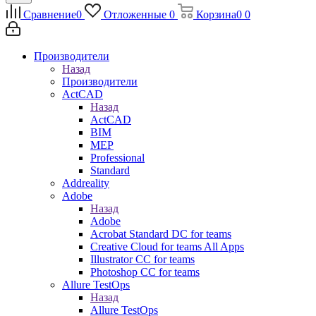
Сравнение
0
Отложенные
0
Корзина
0
0
Производители
Назад
Производители
ActCAD
Назад
ActCAD
BIM
MEP
Professional
Standard
Addreality
Adobe
Назад
Adobe
Acrobat Standard DC for teams
Creative Cloud for teams All Apps
Illustrator CC for teams
Photoshop CC for teams
Allure TestOps
Назад
Allure TestOps