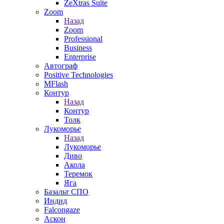
ZeXtras Suite
Zoom
Назад
Zoom
Professional
Business
Enterprise
Автограф
Positive Technologies
MFlash
Контур
Назад
Контур
Толк
Лукоморье
Назад
Лукоморье
Диво
Акола
Теремок
Яга
Базальт СПО
Индид
Falcongaze
Аскон