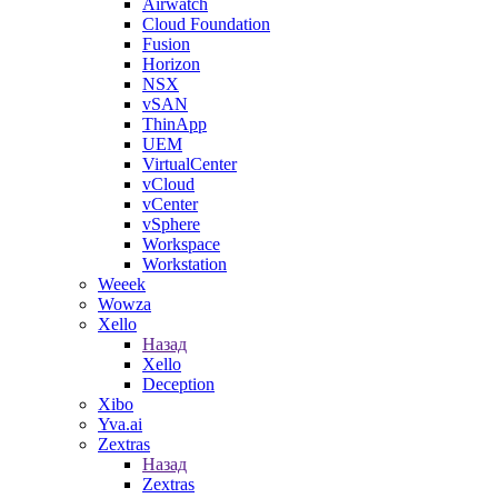
Airwatch
Cloud Foundation
Fusion
Horizon
NSX
vSAN
ThinApp
UEM
VirtualCenter
vCloud
vCenter
vSphere
Workspace
Workstation
Weeek
Wowza
Xello
Назад
Xello
Deception
Xibo
Yva.ai
Zextras
Назад
Zextras