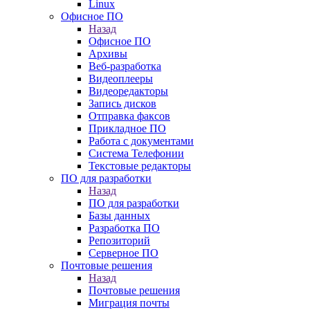
Linux
Офисное ПО
Назад
Офисное ПО
Архивы
Веб-разработка
Видеоплееры
Видеоредакторы
Запись дисков
Отправка факсов
Прикладное ПО
Работа с документами
Система Телефонии
Текстовые редакторы
ПО для разработки
Назад
ПО для разработки
Базы данных
Разработка ПО
Репозиторий
Серверное ПО
Почтовые решения
Назад
Почтовые решения
Миграция почты