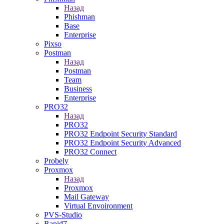
Назад
Phishman
Base
Enterprise
Pixso
Postman
Назад
Postman
Team
Business
Enterprise
PRO32
Назад
PRO32
PRO32 Endpoint Security Standard
PRO32 Endpoint Security Advanced
PRO32 Connect
Probely
Proxmox
Назад
Proxmox
Mail Gateway
Virtual Envoironment
PVS-Studio
Rapid7