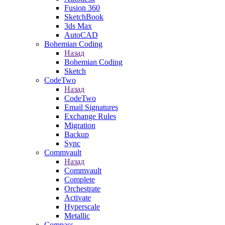
Fusion 360
SketchBook
3ds Max
AutoCAD
Bohemian Coding
Назад
Bohemian Coding
Sketch
CodeTwo
Назад
CodeTwo
Email Signatures
Exchange Rules
Migration
Backup
Sync
Commvault
Назад
Commvault
Complete
Orchestrate
Activate
Hyperscale
Metallic
Compass