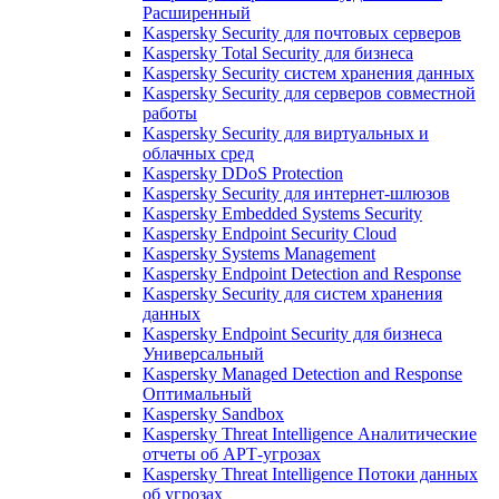
Расширенный
Kaspersky Security для почтовых серверов
Kaspersky Total Security для бизнеса
Kaspersky Security систем хранения данных
Kaspersky Security для серверов совместной
работы
Kaspersky Security для виртуальных и
облачных сред
Kaspersky DDoS Protection
Kaspersky Security для интернет-шлюзов
Kaspersky Embedded Systems Security
Kaspersky Endpoint Security Cloud
Kaspersky Systems Management
Kaspersky Endpoint Detection and Response
Kaspersky Security для систем хранения
данных
Kaspersky Endpoint Security для бизнеса
Универсальный
Kaspersky Managed Detection and Response
Оптимальный
Kaspersky Sandbox
Kaspersky Threat Intelligence Аналитические
отчеты об АРТ-угрозах
Kaspersky Threat Intelligence Потоки данных
об угрозах