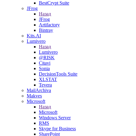
BestCrypt Suite
JFrog
Назад
JFrog
Artifactory
Bintray
Kits.AI
Lumivero
Назад
Lumivero
@RISK
Citavi
Sonia
DecisionTools Suite
XLSTAT
Tevera
MailArchiva
Makves
Microsoft
Назад
Microsoft
Windows Server
RMS
Skype for Business
SharePoint