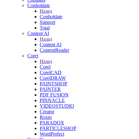
Conholdate
Назад
Conholdate
Support
Total
Content AI
Назад
Content AI
ContentReader
Corel
Назад
Corel
CorelCAD
CorelDRAW
PAINTSHOP
PAINTER
PDF FUSION
PINNACLE
VIDEOSTUDIO
Creator
Roxio
PARADOX
PARTICLESHOP
WordPerfect