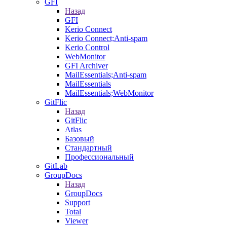
GFI
Назад
GFI
Kerio Connect
Kerio Connect;Anti-spam
Kerio Control
WebMonitor
GFI Archiver
MailEssentials;Anti-spam
MailEssentials
MailEssentials;WebMonitor
GitFlic
Назад
GitFlic
Atlas
Базовый
Стандартный
Профессиональный
GitLab
GroupDocs
Назад
GroupDocs
Support
Total
Viewer