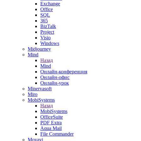
Exchange
Office
SQL
365
BizTalk
Project
Visio
Windows
Midjourney
Mind
Назад
Mind
Онлайн-конференция
Онлайн-офис
Онлайн-урок
Minervasoft
Miro
MobiSystems
Назад
MobiSystems
OfficeSuite
PDF Extra
Aqua Mail
File Commander
Movavi