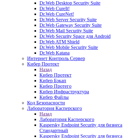
Dr.Web Desktop Security Suite
Dr.Web CureIt!
Dr.Web CureNet!
Dr.Web Server Security Suite
Dr.Web Gateway Security Suite
Dr.Web Mail Security Suite
Dr.Web Security Space для Android
Dr.Web ATM Shield
Dr.Web Mobile Security Suite
Dr.Web Katana
Интернет Контроль Сервер
Кибер Протект
Назад
Кибер Протект
Кибер Бэкап
Кибер Протего
Кибер Инфраструктура
Кибер Файлы
Код Безопасности
Лаборатория Касперского
Назад
Лаборатория Касперского
Kaspersky Endpoint Security для бизнеса
Стандартный
Kaspersky Endpoint Security для бизнеса