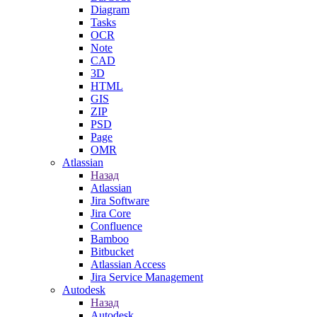
Diagram
Tasks
OCR
Note
CAD
3D
HTML
GIS
ZIP
PSD
Page
OMR
Atlassian
Назад
Atlassian
Jira Software
Jira Core
Confluence
Bamboo
Bitbucket
Atlassian Access
Jira Service Management
Autodesk
Назад
Autodesk