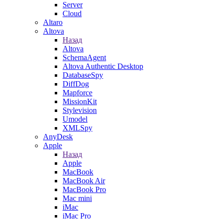
Server
Cloud
Altaro
Altova
Назад
Altova
SchemaAgent
Altova Authentic Desktop
DatabaseSpy
DiffDog
Mapforce
MissionKit
Stylevision
Umodel
XMLSpy
AnyDesk
Apple
Назад
Apple
MacBook
MacBook Air
MacBook Pro
Mac mini
iMac
iMac Pro