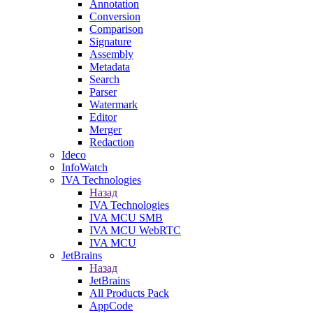
Annotation
Conversion
Comparison
Signature
Assembly
Metadata
Search
Parser
Watermark
Editor
Merger
Redaction
Ideco
InfoWatch
IVA Technologies
Назад
IVA Technologies
IVA MCU SMB
IVA MCU WebRTC
IVA MCU
JetBrains
Назад
JetBrains
All Products Pack
AppCode