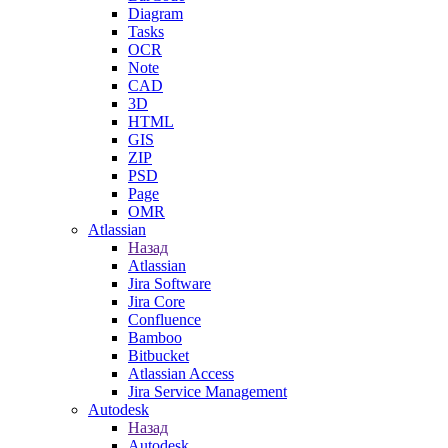
Diagram
Tasks
OCR
Note
CAD
3D
HTML
GIS
ZIP
PSD
Page
OMR
Atlassian
Назад
Atlassian
Jira Software
Jira Core
Confluence
Bamboo
Bitbucket
Atlassian Access
Jira Service Management
Autodesk
Назад
Autodesk