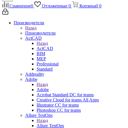
Сравнение
0
Отложенные
0
Корзина
0
0
Производители
Назад
Производители
ActCAD
Назад
ActCAD
BIM
MEP
Professional
Standard
Addreality
Adobe
Назад
Adobe
Acrobat Standard DC for teams
Creative Cloud for teams All Apps
Illustrator CC for teams
Photoshop CC for teams
Allure TestOps
Назад
Allure TestOps