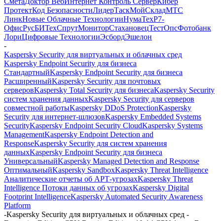
Смета
Доктор Веб
Интернет Контроль Сервер
Кибер
Протект
Код Безопасности
ЛидерТаск
МойСклад
МТС
Линк
Новые Облачные Технологии
НумаТех
Р7-
Офис
РусБИТех
СпрутМонитор
Стахановец
ТестОпс
Фотобанк
Лори
Цифровые Технологии
Эсборд
Эшелон
-
Kaspersky Security для виртуальных и облачных сред
Kaspersky Endpoint Security для бизнеса
Стандартный
Kaspersky Endpoint Security для бизнеса
Расширенный
Kaspersky Security для почтовых
серверов
Kaspersky Total Security для бизнеса
Kaspersky Security
систем хранения данных
Kaspersky Security для серверов
совместной работы
Kaspersky DDoS Protection
Kaspersky
Security для интернет-шлюзов
Kaspersky Embedded Systems
Security
Kaspersky Endpoint Security Cloud
Kaspersky Systems
Management
Kaspersky Endpoint Detection and
Response
Kaspersky Security для систем хранения
данных
Kaspersky Endpoint Security для бизнеса
Универсальный
Kaspersky Managed Detection and Response
Оптимальный
Kaspersky Sandbox
Kaspersky Threat Intelligence
Аналитические отчеты об АРТ-угрозах
Kaspersky Threat
Intelligence Потоки данных об угрозах
Kaspersky Digital
Footprint Intelligence
Kaspersky Automated Security Awareness
Platform
-
Kaspersky Security для виртуальных и облачных сред -