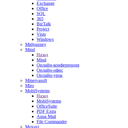
Exchange
Office
SQL
365
BizTalk
Project
Visio
Windows
Midjourney
Mind
Назад
Mind
Онлайн-конференция
Онлайн-офис
Онлайн-урок
Minervasoft
Miro
MobiSystems
Назад
MobiSystems
OfficeSuite
PDF Extra
Aqua Mail
File Commander
Movavi