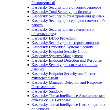
Расширенный
Kaspersky Security для почтовых серверов
Kaspersky Total Security для бизнеса
Kaspersky Security систем хранения данных
Kaspersky Security для серверов совместной
работы
Kaspersky Security для виртуальных и
облачных сред
Kaspersky DDoS Protection
Kaspersky Security для интернет-шлюзов
Kaspersky Embedded Systems Security
Kaspersky Endpoint Security Cloud
Kaspersky Systems Management
Kaspersky Endpoint Detection and Response
Kaspersky Security для систем хранения
данных
Kaspersky Endpoint Security для бизнеса
Универсальный
Kaspersky Managed Detection and Response
Оптимальный
Kaspersky Sandbox
Kaspersky Threat Intelligence Аналитические
отчеты об АРТ-угрозах
Kaspersky Threat Intelligence Потоки данных
об угрозах