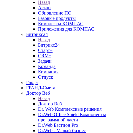
Назад
Аскон
Обновление ПО
Базовые продукты
Комплекты КОМПАС
Приложения для КОМПАС
Битрикс24
Назад
Битрикс24
Старт+
CRM+
Задачи+
Команда
Компания
Отпуск
Гарда
ГРАНД-Смета
Доктор Веб
Назад
Доктор Веб
Dr. Web Комплексные решения
Dr.Web Office Shield Компоненты
программной части
Dr.Web Бастион Pro
Dr.Web - Малый бизнес