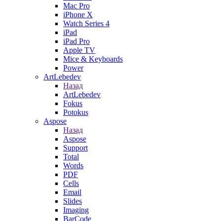
Mac Pro
iPhone X
Watch Series 4
iPad
iPad Pro
Apple TV
Mice & Keyboards
Power
ArtLebedev
Назад
ArtLebedev
Fokus
Potokus
Aspose
Назад
Aspose
Support
Total
Words
PDF
Cells
Email
Slides
Imaging
BarCode