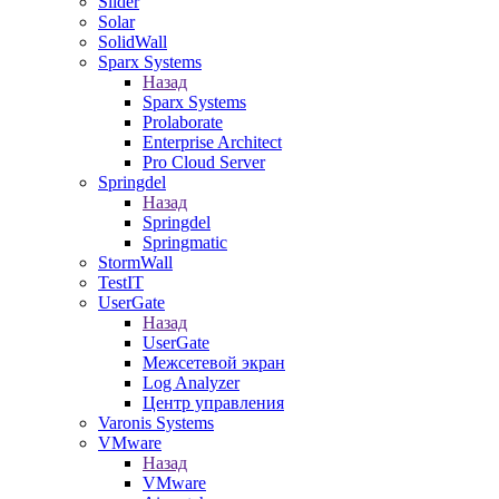
Slider
Solar
SolidWall
Sparx Systems
Назад
Sparx Systems
Prolaborate
Enterprise Architect
Pro Cloud Server
Springdel
Назад
Springdel
Springmatic
StormWall
TestIT
UserGate
Назад
UserGate
Межсетевой экран
Log Analyzer
Центр управления
Varonis Systems
VMware
Назад
VMware