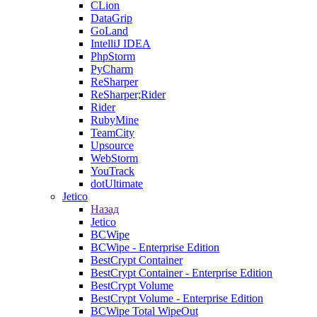
CLion
DataGrip
GoLand
IntelliJ IDEA
PhpStorm
PyCharm
ReSharper
ReSharper;Rider
Rider
RubyMine
TeamCity
Upsource
WebStorm
YouTrack
dotUltimate
Jetico
Назад
Jetico
BCWipe
BCWipe - Enterprise Edition
BestCrypt Container
BestCrypt Container - Enterprise Edition
BestCrypt Volume
BestCrypt Volume - Enterprise Edition
BCWipe Total WipeOut