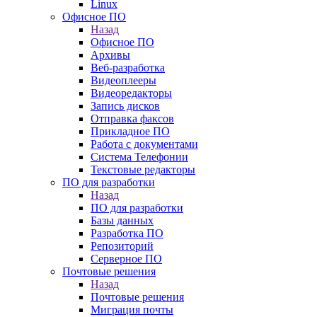
Linux
Офисное ПО
Назад
Офисное ПО
Архивы
Веб-разработка
Видеоплееры
Видеоредакторы
Запись дисков
Отправка факсов
Прикладное ПО
Работа с документами
Система Телефонии
Текстовые редакторы
ПО для разработки
Назад
ПО для разработки
Базы данных
Разработка ПО
Репозиторий
Серверное ПО
Почтовые решения
Назад
Почтовые решения
Миграция почты