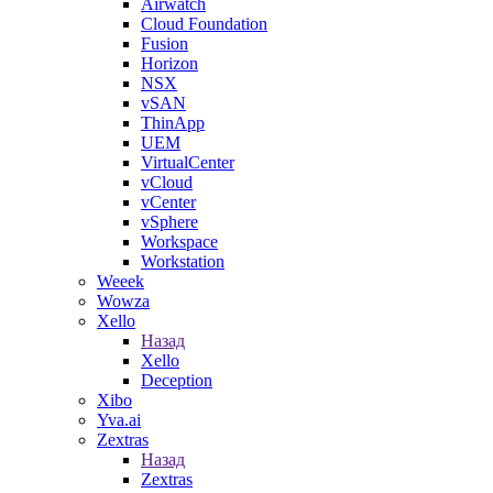
Airwatch
Cloud Foundation
Fusion
Horizon
NSX
vSAN
ThinApp
UEM
VirtualCenter
vCloud
vCenter
vSphere
Workspace
Workstation
Weeek
Wowza
Xello
Назад
Xello
Deception
Xibo
Yva.ai
Zextras
Назад
Zextras