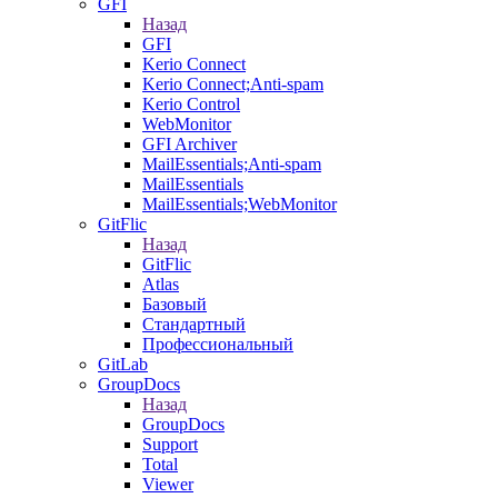
GFI
Назад
GFI
Kerio Connect
Kerio Connect;Anti-spam
Kerio Control
WebMonitor
GFI Archiver
MailEssentials;Anti-spam
MailEssentials
MailEssentials;WebMonitor
GitFlic
Назад
GitFlic
Atlas
Базовый
Стандартный
Профессиональный
GitLab
GroupDocs
Назад
GroupDocs
Support
Total
Viewer