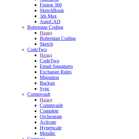
Fusion 360
SketchBook
3ds Max
AutoCAD
Bohemian Coding
Назад
Bohemian Coding
Sketch
CodeTwo
Назад
CodeTwo
Email Signatures
Exchange Rules
Migration
Backup
Sync
Commvault
Назад
Commvault
Complete
Orchestrate
Activate
Hyperscale
Metallic
Compass