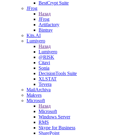
BestCrypt Suite
JFrog
Назад
JFrog
Artifactory
Bintray
Kits.AI
Lumivero
Назад
Lumivero
@RISK
Citavi
Sonia
DecisionTools Suite
XLSTAT
Tevera
MailArchiva
Makves
Microsoft
Назад
Microsoft
Windows Server
RMS
Skype for Business
SharePoint