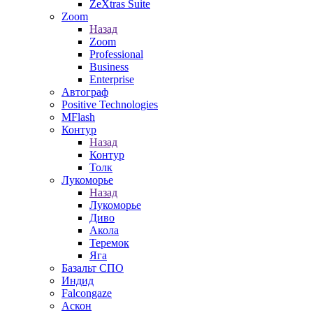
ZeXtras Suite
Zoom
Назад
Zoom
Professional
Business
Enterprise
Автограф
Positive Technologies
MFlash
Контур
Назад
Контур
Толк
Лукоморье
Назад
Лукоморье
Диво
Акола
Теремок
Яга
Базальт СПО
Индид
Falcongaze
Аскон