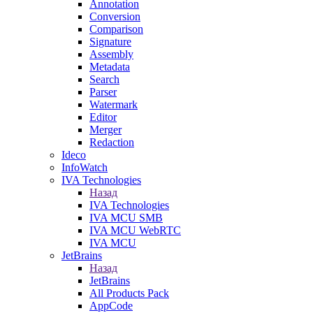
Annotation
Conversion
Comparison
Signature
Assembly
Metadata
Search
Parser
Watermark
Editor
Merger
Redaction
Ideco
InfoWatch
IVA Technologies
Назад
IVA Technologies
IVA MCU SMB
IVA MCU WebRTC
IVA MCU
JetBrains
Назад
JetBrains
All Products Pack
AppCode