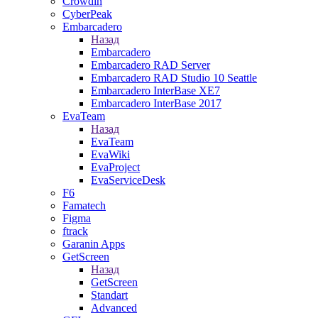
Crowdin
CyberPeak
Embarcadero
Назад
Embarcadero
Embarcadero RAD Server
Embarcadero RAD Studio 10 Seattle
Embarcadero InterBase XE7
Embarcadero InterBase 2017
EvaTeam
Назад
EvaTeam
EvaWiki
EvaProject
EvaServiceDesk
F6
Famatech
Figma
ftrack
Garanin Apps
GetScreen
Назад
GetScreen
Standart
Advanced