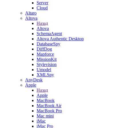
Server
Cloud
Altaro
Altova
Назад
Altova
SchemaAgent
Altova Authentic Desktop
DatabaseSpy
DiffDog
Mapforce
MissionKit
Stylevision
Umodel
XMLSpy
AnyDesk
Apple
Назад
Apple
MacBook
MacBook Air
MacBook Pro
Mac mini
iMac
iMac Pro