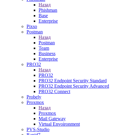
Назад
Phishman
Base
Enterprise
Pixso
Postman
Назад
Postman
Team
Business
Enterprise
PRO32
Назад
PRO32
PRO32 Endpoint Security Standard
PRO32 Endpoint Security Advanced
PRO32 Connect
Probely
Proxmox
Назад
Proxmox
Mail Gateway
Virtual Envoironment
PVS-Studio
Rapid7