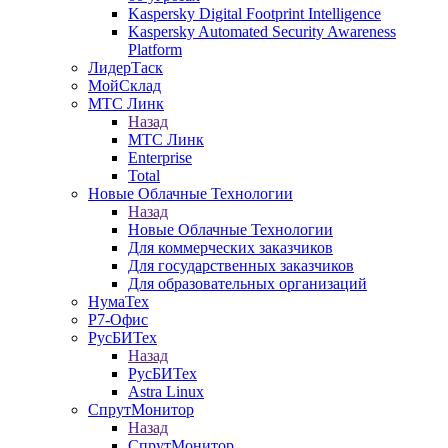
Kaspersky Digital Footprint Intelligence
Kaspersky Automated Security Awareness
Platform
ЛидерТаск
МойСклад
МТС Линк
Назад
МТС Линк
Enterprise
Total
Новые Облачные Технологии
Назад
Новые Облачные Технологии
Для коммерческих заказчиков
Для государственных заказчиков
Для образовательных организаций
НумаТех
Р7-Офис
РусБИТех
Назад
РусБИТех
Astra Linux
СпрутМонитор
Назад
СпрутМонитор