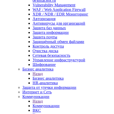
безопасности
Vulnerability Management
WAF / Web Application Firewall
XDR / NDR / EDR Мониторинг
Авторизация
Антивирусы для организаций
Защита баз данных
Защита информации
Защита почты
Защищённый обмен файлами
Контроль доступа
Очистка диска
Сетевая безопасность
Управление инфраструктурой
Шифрование
Бизнес аналитика
Назад
Бизнес аналитика
HR-аналитика
Защита от утечки информации
Интернет и Сеть
Коммуникации
Назад
Коммуникации
ВКС