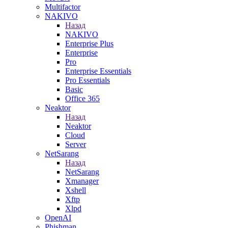
Multifactor
NAKIVO
Назад
NAKIVO
Enterprise Plus
Enterprise
Pro
Enterprise Essentials
Pro Essentials
Basic
Office 365
Neaktor
Назад
Neaktor
Cloud
Server
NetSarang
Назад
NetSarang
Xmanager
Xshell
Xftp
Xlpd
OpenAI
Phishman