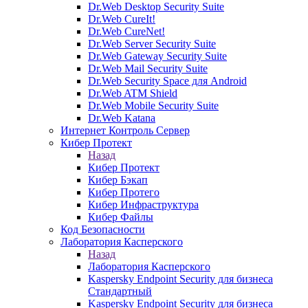
Dr.Web Desktop Security Suite
Dr.Web CureIt!
Dr.Web CureNet!
Dr.Web Server Security Suite
Dr.Web Gateway Security Suite
Dr.Web Mail Security Suite
Dr.Web Security Space для Android
Dr.Web ATM Shield
Dr.Web Mobile Security Suite
Dr.Web Katana
Интернет Контроль Сервер
Кибер Протект
Назад
Кибер Протект
Кибер Бэкап
Кибер Протего
Кибер Инфраструктура
Кибер Файлы
Код Безопасности
Лаборатория Касперского
Назад
Лаборатория Касперского
Kaspersky Endpoint Security для бизнеса
Стандартный
Kaspersky Endpoint Security для бизнеса