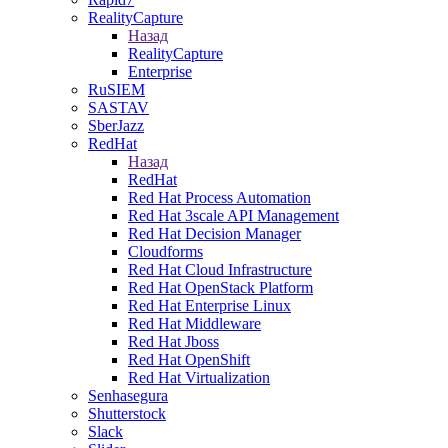
RealityCapture
Назад
RealityCapture
Enterprise
RuSIEM
SASTAV
SberJazz
RedHat
Назад
RedHat
Red Hat Process Automation
Red Hat 3scale API Management
Red Hat Decision Manager
Cloudforms
Red Hat Cloud Infrastructure
Red Hat OpenStack Platform
Red Hat Enterprise Linux
Red Hat Middleware
Red Hat Jboss
Red Hat OpenShift
Red Hat Virtualization
Senhasegura
Shutterstock
Slack