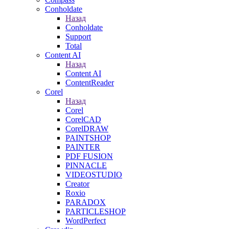
Conholdate
Назад
Conholdate
Support
Total
Content AI
Назад
Content AI
ContentReader
Corel
Назад
Corel
CorelCAD
CorelDRAW
PAINTSHOP
PAINTER
PDF FUSION
PINNACLE
VIDEOSTUDIO
Creator
Roxio
PARADOX
PARTICLESHOP
WordPerfect