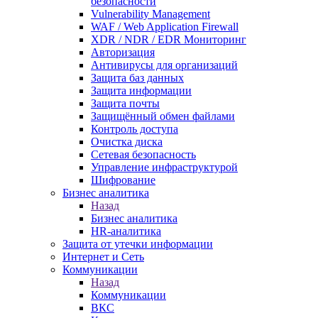
безопасности
Vulnerability Management
WAF / Web Application Firewall
XDR / NDR / EDR Мониторинг
Авторизация
Антивирусы для организаций
Защита баз данных
Защита информации
Защита почты
Защищённый обмен файлами
Контроль доступа
Очистка диска
Сетевая безопасность
Управление инфраструктурой
Шифрование
Бизнес аналитика
Назад
Бизнес аналитика
HR-аналитика
Защита от утечки информации
Интернет и Сеть
Коммуникации
Назад
Коммуникации
ВКС