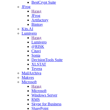
BestCrypt Suite
JFrog
Назад
JFrog
Artifactory
Bintray
Kits.AI
Lumivero
Назад
Lumivero
@RISK
Citavi
Sonia
DecisionTools Suite
XLSTAT
Tevera
MailArchiva
Makves
Microsoft
Назад
Microsoft
Windows Server
RMS
Skype for Business
SharePoint