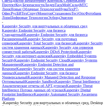
Смета
Доктор Веб
Интернет Контроль Сервер
Кибер
Протект
Код Безопасности
ЛидерТаск
МойСклад
МТС
Линк
Новые Облачные Технологии
НумаТех
Р7-
Офис
РусБИТех
СпрутМонитор
Стахановец
ТестОпс
Фотобанк
Лори
Цифровые Технологии
Эсборд
Эшелон
-
Kaspersky Security для виртуальных и облачных сред
Kaspersky Endpoint Security для бизнеса
Стандартный
Kaspersky Endpoint Security для бизнеса
Расширенный
Kaspersky Security для почтовых
серверов
Kaspersky Total Security для бизнеса
Kaspersky Security
систем хранения данных
Kaspersky Security для серверов
совместной работы
Kaspersky DDoS Protection
Kaspersky
Security для интернет-шлюзов
Kaspersky Embedded Systems
Security
Kaspersky Endpoint Security Cloud
Kaspersky Systems
Management
Kaspersky Endpoint Detection and
Response
Kaspersky Security для систем хранения
данных
Kaspersky Endpoint Security для бизнеса
Универсальный
Kaspersky Managed Detection and Response
Оптимальный
Kaspersky Sandbox
Kaspersky Threat Intelligence
Аналитические отчеты об АРТ-угрозах
Kaspersky Threat
Intelligence Потоки данных об угрозах
Kaspersky Digital
Footprint Intelligence
Kaspersky Automated Security Awareness
Platform
-
Kaspersky Security для виртуальных и облачных сред, Desktop