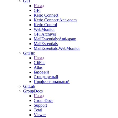
GFI
Назад
GFI
Kerio Connect
Kerio Connect;Anti-spam
Kerio Control
WebMonitor
GFI Archiver
MailEssentials;Anti-spam
MailEssentials
MailEssentials;WebMonitor
GitFlic
Назад
GitFlic
Atlas
Базовый
Стандартный
Профессиональный
GitLab
GroupDocs
Назад
GroupDocs
Support
Total
Viewer