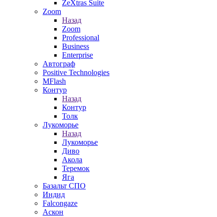
ZeXtras Suite
Zoom
Назад
Zoom
Professional
Business
Enterprise
Автограф
Positive Technologies
MFlash
Контур
Назад
Контур
Толк
Лукоморье
Назад
Лукоморье
Диво
Акола
Теремок
Яга
Базальт СПО
Индид
Falcongaze
Аскон