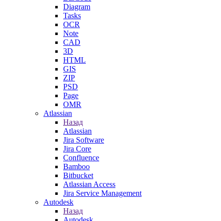
Diagram
Tasks
OCR
Note
CAD
3D
HTML
GIS
ZIP
PSD
Page
OMR
Atlassian
Назад
Atlassian
Jira Software
Jira Core
Confluence
Bamboo
Bitbucket
Atlassian Access
Jira Service Management
Autodesk
Назад
Autodesk