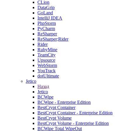
CLion
DataGrip
GoLand
IntelliJ IDEA
PhpStorm
PyCharm
ReSharper
ReSharper;Rider
Rider
RubyMine
TeamCity
Upsource
WebStorm
YouTrack
dotUltimate
Jetico
Назад
Jetico
BCWipe
BCWipe - Enterprise Edition
BestCrypt Container
BestCrypt Container - Enterprise Edition
BestCrypt Volume
BestCrypt Volume - Enterprise Edition
BCWipe Total WipeOut