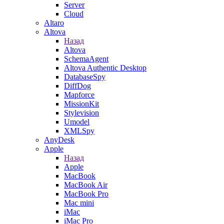
Server
Cloud
Altaro
Altova
Назад
Altova
SchemaAgent
Altova Authentic Desktop
DatabaseSpy
DiffDog
Mapforce
MissionKit
Stylevision
Umodel
XMLSpy
AnyDesk
Apple
Назад
Apple
MacBook
MacBook Air
MacBook Pro
Mac mini
iMac
iMac Pro