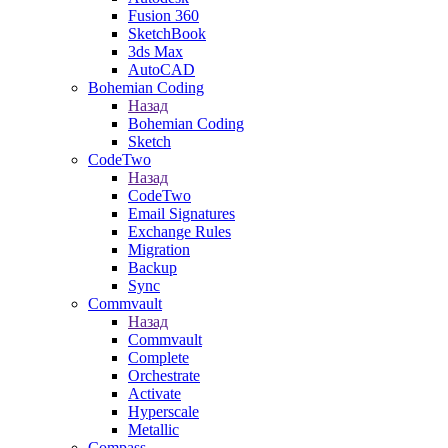
Fusion 360
SketchBook
3ds Max
AutoCAD
Bohemian Coding
Назад
Bohemian Coding
Sketch
CodeTwo
Назад
CodeTwo
Email Signatures
Exchange Rules
Migration
Backup
Sync
Commvault
Назад
Commvault
Complete
Orchestrate
Activate
Hyperscale
Metallic
Compass