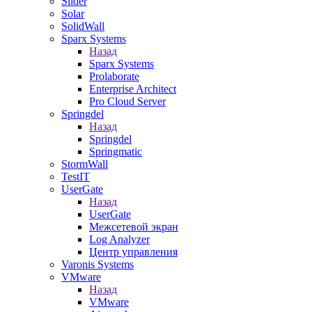
Slider
Solar
SolidWall
Sparx Systems
Назад
Sparx Systems
Prolaborate
Enterprise Architect
Pro Cloud Server
Springdel
Назад
Springdel
Springmatic
StormWall
TestIT
UserGate
Назад
UserGate
Межсетевой экран
Log Analyzer
Центр управления
Varonis Systems
VMware
Назад
VMware