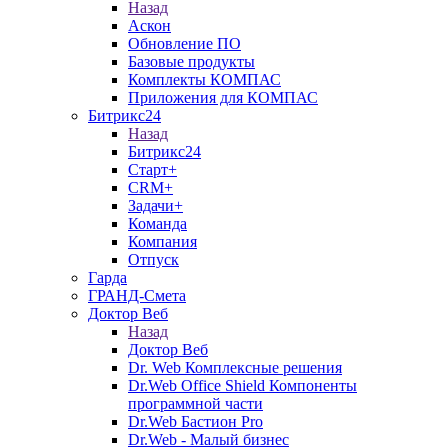
Назад
Аскон
Обновление ПО
Базовые продукты
Комплекты КОМПАС
Приложения для КОМПАС
Битрикс24
Назад
Битрикс24
Старт+
CRM+
Задачи+
Команда
Компания
Отпуск
Гарда
ГРАНД-Смета
Доктор Веб
Назад
Доктор Веб
Dr. Web Комплексные решения
Dr.Web Office Shield Компоненты
программной части
Dr.Web Бастион Pro
Dr.Web - Малый бизнес