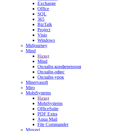
Exchange
Office
SQL
365
BizTalk
Project
Visio
Windows
Midjourney
Mind
Назад
Mind
Онлайн-конференция
Онлайн-офис
Онлайн-урок
Minervasoft
Miro
MobiSystems
Назад
MobiSystems
OfficeSuite
PDF Extra
Aqua Mail
File Commander
Movavi