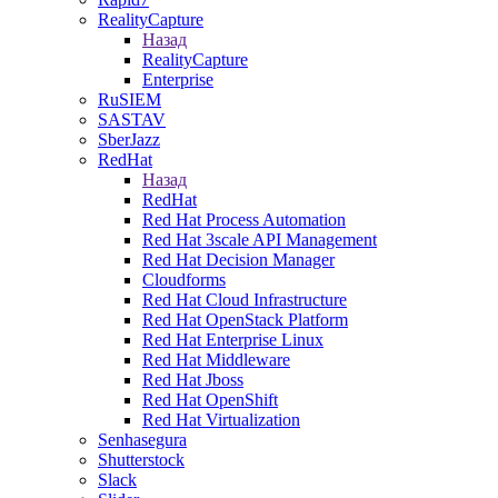
RealityCapture
Назад
RealityCapture
Enterprise
RuSIEM
SASTAV
SberJazz
RedHat
Назад
RedHat
Red Hat Process Automation
Red Hat 3scale API Management
Red Hat Decision Manager
Cloudforms
Red Hat Cloud Infrastructure
Red Hat OpenStack Platform
Red Hat Enterprise Linux
Red Hat Middleware
Red Hat Jboss
Red Hat OpenShift
Red Hat Virtualization
Senhasegura
Shutterstock
Slack