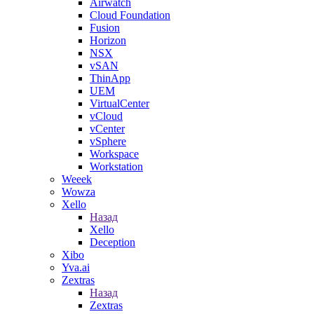
Airwatch
Cloud Foundation
Fusion
Horizon
NSX
vSAN
ThinApp
UEM
VirtualCenter
vCloud
vCenter
vSphere
Workspace
Workstation
Weeek
Wowza
Xello
Назад
Xello
Deception
Xibo
Yva.ai
Zextras
Назад
Zextras