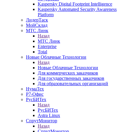
Kaspersky Digital Footprint Intelligence
Kaspersky Automated Security Awareness
Platform
ЛидерТаск
МойСклад
МТС Линк
Назад
МТС Линк
Enterprise
Total
Новые Облачные Технологии
Назад
Новые Облачные Технологии
Для коммерческих заказчиков
Для государственных заказчиков
Для образовательных организаций
НумаТех
Р7-Офис
РусБИТех
Назад
РусБИТех
Astra Linux
СпрутМонитор
Назад
СпрутМонитор