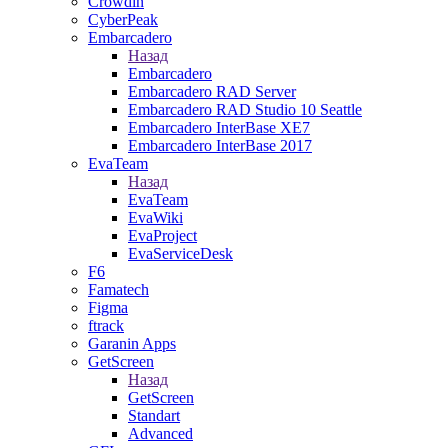
Crowdin
CyberPeak
Embarcadero
Назад
Embarcadero
Embarcadero RAD Server
Embarcadero RAD Studio 10 Seattle
Embarcadero InterBase XE7
Embarcadero InterBase 2017
EvaTeam
Назад
EvaTeam
EvaWiki
EvaProject
EvaServiceDesk
F6
Famatech
Figma
ftrack
Garanin Apps
GetScreen
Назад
GetScreen
Standart
Advanced