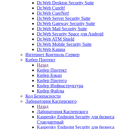
Dr.Web Desktop Security Suite
Dr.Web CureIt!
Dr.Web CureNet!
Dr.Web Server Security Suite
Dr.Web Gateway Security Suite
Dr.Web Mail Security Suite
Dr.Web Security Space для Android
Dr.Web ATM Shield
Dr.Web Mobile Security Suite
Dr.Web Katana
Интернет Контроль Сервер
Кибер Протект
Назад
Кибер Протект
Кибер Бэкап
Кибер Протего
Кибер Инфраструктура
Кибер Файлы
Код Безопасности
Лаборатория Касперского
Назад
Лаборатория Касперского
Kaspersky Endpoint Security для бизнеса
Стандартный
Kaspersky Endpoint Security для бизнеса