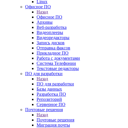
Linux
Офисное ПО
Назад
Офисное ПО
Архивы
Веб-разработка
Видеоплееры
Видеоредакторы
Запись дисков
Отправка факсов
Прикладное ПО
Работа с документами
Система Телефонии
Текстовые редакторы
ПО для разработки
Назад
ПО для разработки
Базы данных
Разработка ПО
Репозиторий
Серверное ПО
Почтовые решения
Назад
Почтовые решения
Миграция почты