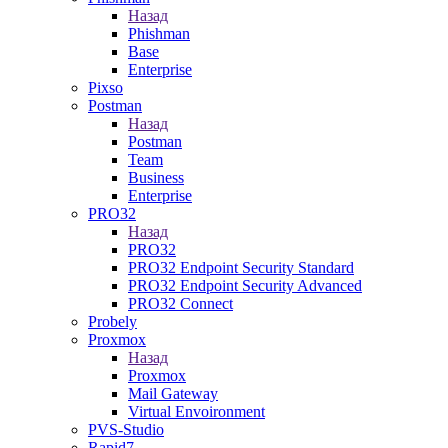
Назад
Phishman
Base
Enterprise
Pixso
Postman
Назад
Postman
Team
Business
Enterprise
PRO32
Назад
PRO32
PRO32 Endpoint Security Standard
PRO32 Endpoint Security Advanced
PRO32 Connect
Probely
Proxmox
Назад
Proxmox
Mail Gateway
Virtual Envoironment
PVS-Studio
Rapid7