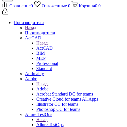
Сравнение
0
Отложенные
0
Корзина
0
0
Производители
Назад
Производители
ActCAD
Назад
ActCAD
BIM
MEP
Professional
Standard
Addreality
Adobe
Назад
Adobe
Acrobat Standard DC for teams
Creative Cloud for teams All Apps
Illustrator CC for teams
Photoshop CC for teams
Allure TestOps
Назад
Allure TestOps