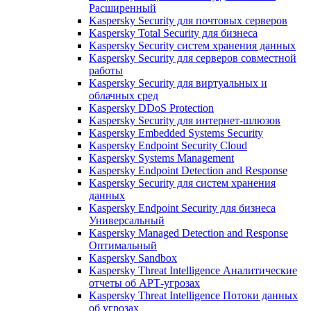
Расширенный
Kaspersky Security для почтовых серверов
Kaspersky Total Security для бизнеса
Kaspersky Security систем хранения данных
Kaspersky Security для серверов совместной
работы
Kaspersky Security для виртуальных и
облачных сред
Kaspersky DDoS Protection
Kaspersky Security для интернет-шлюзов
Kaspersky Embedded Systems Security
Kaspersky Endpoint Security Cloud
Kaspersky Systems Management
Kaspersky Endpoint Detection and Response
Kaspersky Security для систем хранения
данных
Kaspersky Endpoint Security для бизнеса
Универсальный
Kaspersky Managed Detection and Response
Оптимальный
Kaspersky Sandbox
Kaspersky Threat Intelligence Аналитические
отчеты об АРТ-угрозах
Kaspersky Threat Intelligence Потоки данных
об угрозах