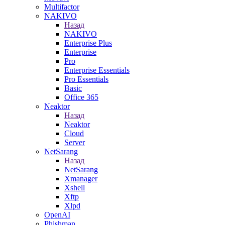
Multifactor
NAKIVO
Назад
NAKIVO
Enterprise Plus
Enterprise
Pro
Enterprise Essentials
Pro Essentials
Basic
Office 365
Neaktor
Назад
Neaktor
Cloud
Server
NetSarang
Назад
NetSarang
Xmanager
Xshell
Xftp
Xlpd
OpenAI
Phishman