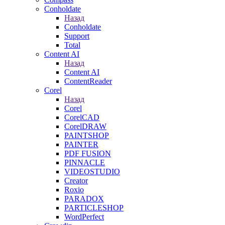
Conholdate
Назад
Conholdate
Support
Total
Content AI
Назад
Content AI
ContentReader
Corel
Назад
Corel
CorelCAD
CorelDRAW
PAINTSHOP
PAINTER
PDF FUSION
PINNACLE
VIDEOSTUDIO
Creator
Roxio
PARADOX
PARTICLESHOP
WordPerfect