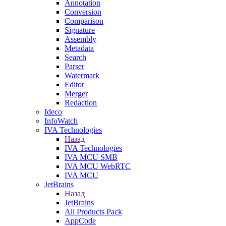
Annotation
Conversion
Comparison
Signature
Assembly
Metadata
Search
Parser
Watermark
Editor
Merger
Redaction
Ideco
InfoWatch
IVA Technologies
Назад
IVA Technologies
IVA MCU SMB
IVA MCU WebRTC
IVA MCU
JetBrains
Назад
JetBrains
All Products Pack
AppCode