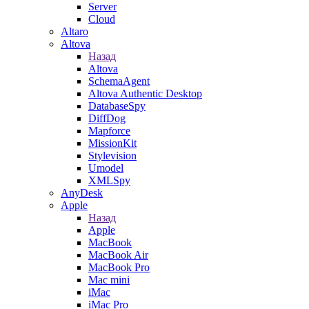
Server
Cloud
Altaro
Altova
Назад
Altova
SchemaAgent
Altova Authentic Desktop
DatabaseSpy
DiffDog
Mapforce
MissionKit
Stylevision
Umodel
XMLSpy
AnyDesk
Apple
Назад
Apple
MacBook
MacBook Air
MacBook Pro
Mac mini
iMac
iMac Pro