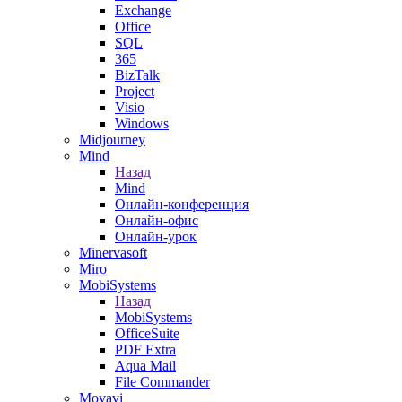
Exchange
Office
SQL
365
BizTalk
Project
Visio
Windows
Midjourney
Mind
Назад
Mind
Онлайн-конференция
Онлайн-офис
Онлайн-урок
Minervasoft
Miro
MobiSystems
Назад
MobiSystems
OfficeSuite
PDF Extra
Aqua Mail
File Commander
Movavi