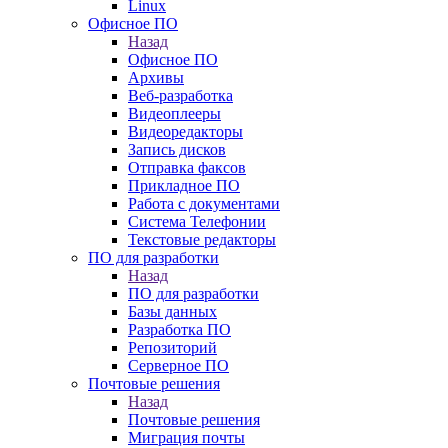
Linux
Офисное ПО
Назад
Офисное ПО
Архивы
Веб-разработка
Видеоплееры
Видеоредакторы
Запись дисков
Отправка факсов
Прикладное ПО
Работа с документами
Система Телефонии
Текстовые редакторы
ПО для разработки
Назад
ПО для разработки
Базы данных
Разработка ПО
Репозиторий
Серверное ПО
Почтовые решения
Назад
Почтовые решения
Миграция почты