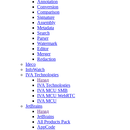
Annotation
Conversion
Comparison
Signature
Assembly
Metadata
Search
Parser
Watermark
Editor
Merger
Redaction
Ideco
InfoWatch
IVA Technologies
Назад
IVA Technologies
IVA MCU SMB
IVA MCU WebRTC
IVA MCU
JetBrains
Назад
JetBrains
All Products Pack
AppCode