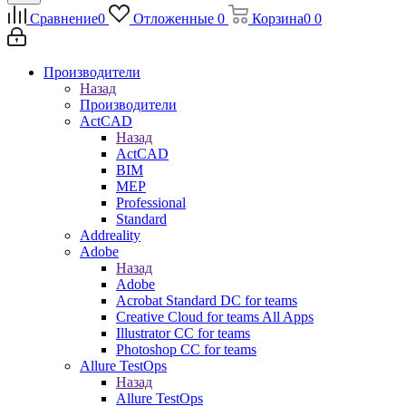
Сравнение
0
Отложенные
0
Корзина
0
0
Производители
Назад
Производители
ActCAD
Назад
ActCAD
BIM
MEP
Professional
Standard
Addreality
Adobe
Назад
Adobe
Acrobat Standard DC for teams
Creative Cloud for teams All Apps
Illustrator CC for teams
Photoshop CC for teams
Allure TestOps
Назад
Allure TestOps