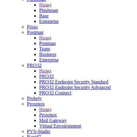
Назад
Phishman
Base
Enterprise
Pixso
Postman
Назад
Postman
Team
Business
Enterprise
PRO32
Назад
PRO32
PRO32 Endpoint Security Standard
PRO32 Endpoint Security Advanced
PRO32 Connect
Probely
Proxmox
Назад
Proxmox
Mail Gateway
Virtual Envoironment
PVS-Studio
Rapid7