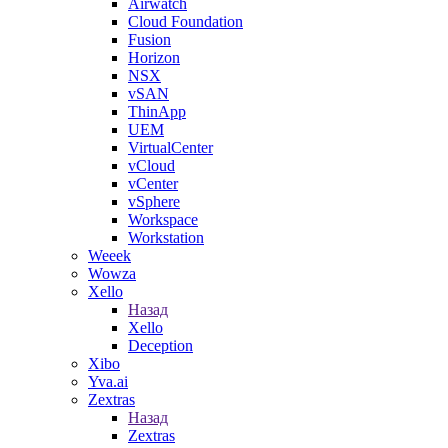
Airwatch
Cloud Foundation
Fusion
Horizon
NSX
vSAN
ThinApp
UEM
VirtualCenter
vCloud
vCenter
vSphere
Workspace
Workstation
Weeek
Wowza
Xello
Назад
Xello
Deception
Xibo
Yva.ai
Zextras
Назад
Zextras