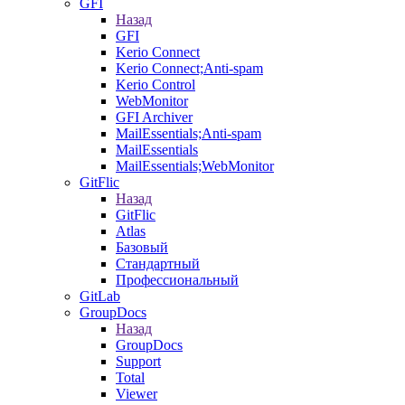
GFI
Назад
GFI
Kerio Connect
Kerio Connect;Anti-spam
Kerio Control
WebMonitor
GFI Archiver
MailEssentials;Anti-spam
MailEssentials
MailEssentials;WebMonitor
GitFlic
Назад
GitFlic
Atlas
Базовый
Стандартный
Профессиональный
GitLab
GroupDocs
Назад
GroupDocs
Support
Total
Viewer