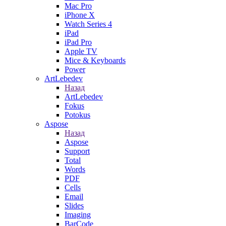
Mac Pro
iPhone X
Watch Series 4
iPad
iPad Pro
Apple TV
Mice & Keyboards
Power
ArtLebedev
Назад
ArtLebedev
Fokus
Potokus
Aspose
Назад
Aspose
Support
Total
Words
PDF
Cells
Email
Slides
Imaging
BarCode