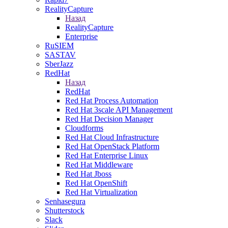
RealityCapture
Назад
RealityCapture
Enterprise
RuSIEM
SASTAV
SberJazz
RedHat
Назад
RedHat
Red Hat Process Automation
Red Hat 3scale API Management
Red Hat Decision Manager
Cloudforms
Red Hat Cloud Infrastructure
Red Hat OpenStack Platform
Red Hat Enterprise Linux
Red Hat Middleware
Red Hat Jboss
Red Hat OpenShift
Red Hat Virtualization
Senhasegura
Shutterstock
Slack