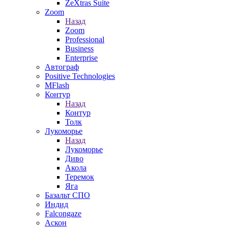
ZeXtras Suite
Zoom
Назад
Zoom
Professional
Business
Enterprise
Автограф
Positive Technologies
MFlash
Контур
Назад
Контур
Толк
Лукоморье
Назад
Лукоморье
Диво
Акола
Теремок
Яга
Базальт СПО
Индид
Falcongaze
Аскон