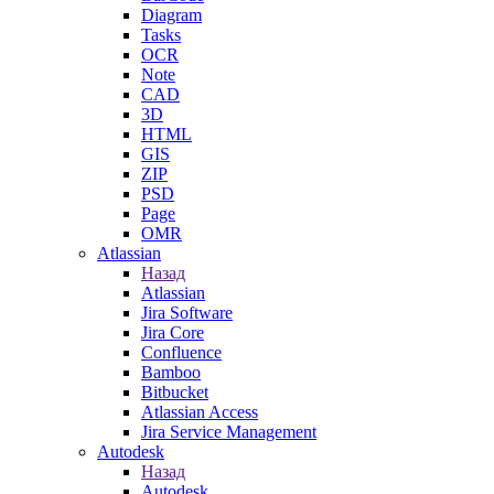
Diagram
Tasks
OCR
Note
CAD
3D
HTML
GIS
ZIP
PSD
Page
OMR
Atlassian
Назад
Atlassian
Jira Software
Jira Core
Confluence
Bamboo
Bitbucket
Atlassian Access
Jira Service Management
Autodesk
Назад
Autodesk