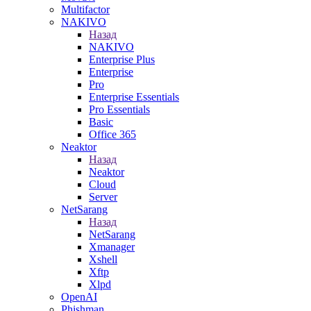
Multifactor
NAKIVO
Назад
NAKIVO
Enterprise Plus
Enterprise
Pro
Enterprise Essentials
Pro Essentials
Basic
Office 365
Neaktor
Назад
Neaktor
Cloud
Server
NetSarang
Назад
NetSarang
Xmanager
Xshell
Xftp
Xlpd
OpenAI
Phishman