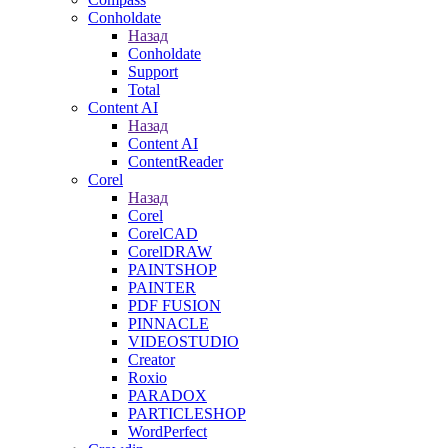
Conholdate
Назад
Conholdate
Support
Total
Content AI
Назад
Content AI
ContentReader
Corel
Назад
Corel
CorelCAD
CorelDRAW
PAINTSHOP
PAINTER
PDF FUSION
PINNACLE
VIDEOSTUDIO
Creator
Roxio
PARADOX
PARTICLESHOP
WordPerfect