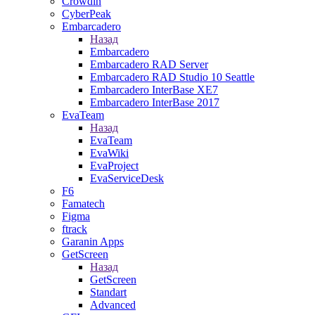
Crowdin
CyberPeak
Embarcadero
Назад
Embarcadero
Embarcadero RAD Server
Embarcadero RAD Studio 10 Seattle
Embarcadero InterBase XE7
Embarcadero InterBase 2017
EvaTeam
Назад
EvaTeam
EvaWiki
EvaProject
EvaServiceDesk
F6
Famatech
Figma
ftrack
Garanin Apps
GetScreen
Назад
GetScreen
Standart
Advanced