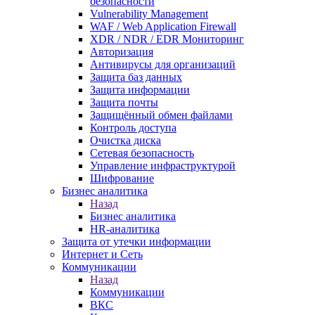
безопасности
Vulnerability Management
WAF / Web Application Firewall
XDR / NDR / EDR Мониторинг
Авторизация
Антивирусы для организаций
Защита баз данных
Защита информации
Защита почты
Защищённый обмен файлами
Контроль доступа
Очистка диска
Сетевая безопасность
Управление инфраструктурой
Шифрование
Бизнес аналитика
Назад
Бизнес аналитика
HR-аналитика
Защита от утечки информации
Интернет и Сеть
Коммуникации
Назад
Коммуникации
ВКС