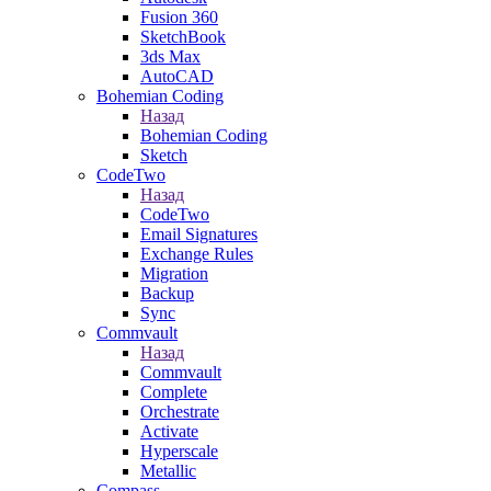
Fusion 360
SketchBook
3ds Max
AutoCAD
Bohemian Coding
Назад
Bohemian Coding
Sketch
CodeTwo
Назад
CodeTwo
Email Signatures
Exchange Rules
Migration
Backup
Sync
Commvault
Назад
Commvault
Complete
Orchestrate
Activate
Hyperscale
Metallic
Compass