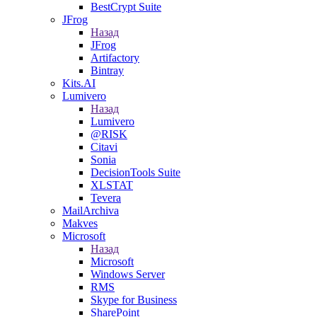
BestCrypt Suite
JFrog
Назад
JFrog
Artifactory
Bintray
Kits.AI
Lumivero
Назад
Lumivero
@RISK
Citavi
Sonia
DecisionTools Suite
XLSTAT
Tevera
MailArchiva
Makves
Microsoft
Назад
Microsoft
Windows Server
RMS
Skype for Business
SharePoint