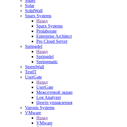
Slider
Solar
SolidWall
Sparx Systems
Назад
Sparx Systems
Prolaborate
Enterprise Architect
Pro Cloud Server
Springdel
Назад
Springdel
Springmatic
StormWall
TestIT
UserGate
Назад
UserGate
Межсетевой экран
Log Analyzer
Центр управления
Varonis Systems
VMware
Назад
VMware