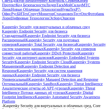
Смета
Доктор Веб
Интернет Контроль Сервер
Кибер
Протект
Код Безопасности
ЛидерТаск
МойСклад
МТС
Линк
Новые Облачные Технологии
НумаТех
Р7-
Офис
РусБИТех
СпрутМонитор
Стахановец
ТестОпс
Фотобанк
Лори
Цифровые Технологии
Эсборд
Эшелон
-
Kaspersky Security для виртуальных и облачных сред
Kaspersky Endpoint Security для бизнеса
Стандартный
Kaspersky Endpoint Security для бизнеса
Расширенный
Kaspersky Security для почтовых
серверов
Kaspersky Total Security для бизнеса
Kaspersky Security
систем хранения данных
Kaspersky Security для серверов
совместной работы
Kaspersky DDoS Protection
Kaspersky
Security для интернет-шлюзов
Kaspersky Embedded Systems
Security
Kaspersky Endpoint Security Cloud
Kaspersky Systems
Management
Kaspersky Endpoint Detection and
Response
Kaspersky Security для систем хранения
данных
Kaspersky Endpoint Security для бизнеса
Универсальный
Kaspersky Managed Detection and Response
Оптимальный
Kaspersky Sandbox
Kaspersky Threat Intelligence
Аналитические отчеты об АРТ-угрозах
Kaspersky Threat
Intelligence Потоки данных об угрозах
Kaspersky Digital
Footprint Intelligence
Kaspersky Automated Security Awareness
Platform
-
Kaspersky Security для виртуальных и облачных сред, Core