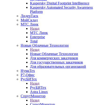
Kaspersky Digital Footprint Intelligence
Kaspersky Automated Security Awareness
Platform
ЛидерТаск
МойСклад
МТС Линк
Назад
МТС Линк
Enterprise
Total
Новые Облачные Технологии
Назад
Новые Облачные Технологии
Для коммерческих заказчиков
Для государственных заказчиков
Для образовательных организаций
НумаТех
Р7-Офис
РусБИТех
Назад
РусБИТех
Astra Linux
СпрутМонитор
Назад
СпрутМонитор