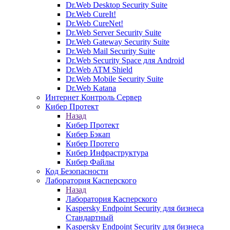
Dr.Web Desktop Security Suite
Dr.Web CureIt!
Dr.Web CureNet!
Dr.Web Server Security Suite
Dr.Web Gateway Security Suite
Dr.Web Mail Security Suite
Dr.Web Security Space для Android
Dr.Web ATM Shield
Dr.Web Mobile Security Suite
Dr.Web Katana
Интернет Контроль Сервер
Кибер Протект
Назад
Кибер Протект
Кибер Бэкап
Кибер Протего
Кибер Инфраструктура
Кибер Файлы
Код Безопасности
Лаборатория Касперского
Назад
Лаборатория Касперского
Kaspersky Endpoint Security для бизнеса
Стандартный
Kaspersky Endpoint Security для бизнеса