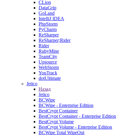
CLion
DataGrip
GoLand
IntelliJ IDEA
PhpStorm
PyCharm
ReSharper
ReSharper;Rider
Rider
RubyMine
TeamCity
Upsource
WebStorm
YouTrack
dotUltimate
Jetico
Назад
Jetico
BCWipe
BCWipe - Enterprise Edition
BestCrypt Container
BestCrypt Container - Enterprise Edition
BestCrypt Volume
BestCrypt Volume - Enterprise Edition
BCWipe Total WipeOut