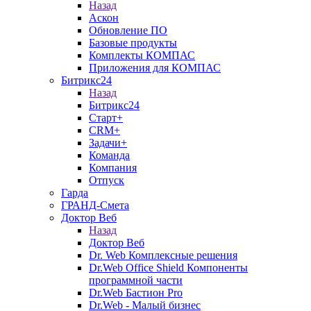
Назад
Аскон
Обновление ПО
Базовые продукты
Комплекты КОМПАС
Приложения для КОМПАС
Битрикс24
Назад
Битрикс24
Старт+
CRM+
Задачи+
Команда
Компания
Отпуск
Гарда
ГРАНД-Смета
Доктор Веб
Назад
Доктор Веб
Dr. Web Комплексные решения
Dr.Web Office Shield Компоненты
программной части
Dr.Web Бастион Pro
Dr.Web - Малый бизнес