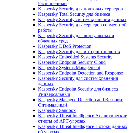
Расширенный
Kaspersky Security для почтовых серверов
Kaspersky Total Security для бизнеса
Kaspersky Security систем хранения данных
Kaspersky Security для серверов совместной
работы
Kaspersky Security для виртуальных и
облачных сред
Kaspersky DDoS Protection
Kaspersky Security для интернет-шлюзов
Kaspersky Embedded Systems Security
Kaspersky Endpoint Security Cloud
Kaspersky Systems Management
Kaspersky Endpoint Detection and Response
Kaspersky Security для систем хранения
данных
Kaspersky Endpoint Security для бизнеса
Универсальный
Kaspersky Managed Detection and Response
Оптимальный
Kaspersky Sandbox
Kaspersky Threat Intelligence Аналитические
отчеты об АРТ-угрозах
Kaspersky Threat Intelligence Потоки данных
об угрозах