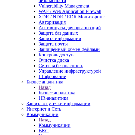
безопасности
Vulnerability Management
WAF / Web Application Firewall
XDR / NDR / EDR Мониторинг
Авторизация
Антивирусы для организаций
Защита баз данных
Защита информации
Защита почты
Защищённый обмен файлами
Контроль доступа
Очистка диска
Сетевая безопасность
Управление инфраструктурой
Шифрование
Бизнес аналитика
Назад
Бизнес аналитика
HR-аналитика
Защита от утечки информации
Интернет и Сеть
Коммуникации
Назад
Коммуникации
ВКС