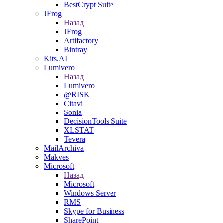
BestCrypt Suite
JFrog
Назад
JFrog
Artifactory
Bintray
Kits.AI
Lumivero
Назад
Lumivero
@RISK
Citavi
Sonia
DecisionTools Suite
XLSTAT
Tevera
MailArchiva
Makves
Microsoft
Назад
Microsoft
Windows Server
RMS
Skype for Business
SharePoint