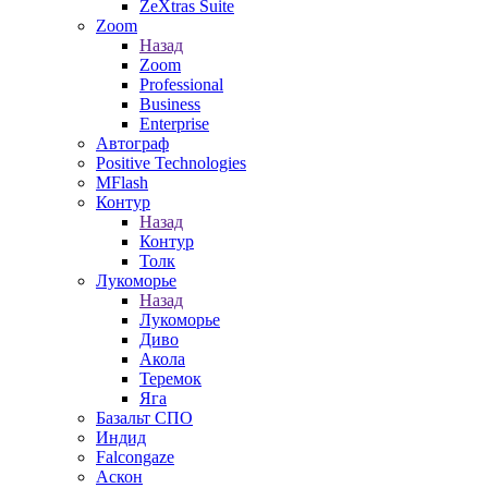
ZeXtras Suite
Zoom
Назад
Zoom
Professional
Business
Enterprise
Автограф
Positive Technologies
MFlash
Контур
Назад
Контур
Толк
Лукоморье
Назад
Лукоморье
Диво
Акола
Теремок
Яга
Базальт СПО
Индид
Falcongaze
Аскон