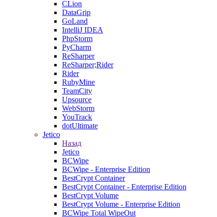
CLion
DataGrip
GoLand
IntelliJ IDEA
PhpStorm
PyCharm
ReSharper
ReSharper;Rider
Rider
RubyMine
TeamCity
Upsource
WebStorm
YouTrack
dotUltimate
Jetico
Назад
Jetico
BCWipe
BCWipe - Enterprise Edition
BestCrypt Container
BestCrypt Container - Enterprise Edition
BestCrypt Volume
BestCrypt Volume - Enterprise Edition
BCWipe Total WipeOut