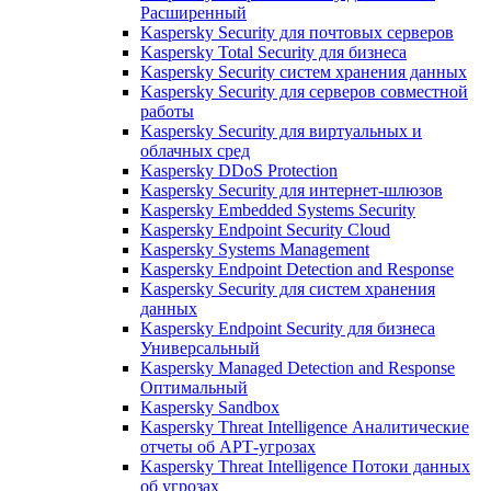
Расширенный
Kaspersky Security для почтовых серверов
Kaspersky Total Security для бизнеса
Kaspersky Security систем хранения данных
Kaspersky Security для серверов совместной
работы
Kaspersky Security для виртуальных и
облачных сред
Kaspersky DDoS Protection
Kaspersky Security для интернет-шлюзов
Kaspersky Embedded Systems Security
Kaspersky Endpoint Security Cloud
Kaspersky Systems Management
Kaspersky Endpoint Detection and Response
Kaspersky Security для систем хранения
данных
Kaspersky Endpoint Security для бизнеса
Универсальный
Kaspersky Managed Detection and Response
Оптимальный
Kaspersky Sandbox
Kaspersky Threat Intelligence Аналитические
отчеты об АРТ-угрозах
Kaspersky Threat Intelligence Потоки данных
об угрозах