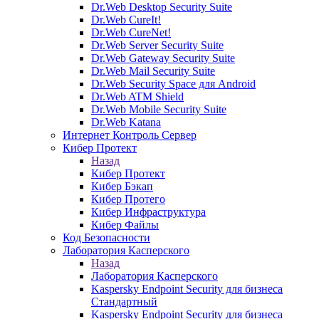
Dr.Web Desktop Security Suite
Dr.Web CureIt!
Dr.Web CureNet!
Dr.Web Server Security Suite
Dr.Web Gateway Security Suite
Dr.Web Mail Security Suite
Dr.Web Security Space для Android
Dr.Web ATM Shield
Dr.Web Mobile Security Suite
Dr.Web Katana
Интернет Контроль Сервер
Кибер Протект
Назад
Кибер Протект
Кибер Бэкап
Кибер Протего
Кибер Инфраструктура
Кибер Файлы
Код Безопасности
Лаборатория Касперского
Назад
Лаборатория Касперского
Kaspersky Endpoint Security для бизнеса
Стандартный
Kaspersky Endpoint Security для бизнеса