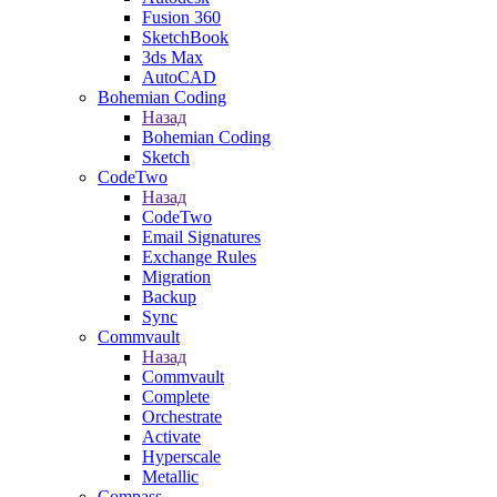
Fusion 360
SketchBook
3ds Max
AutoCAD
Bohemian Coding
Назад
Bohemian Coding
Sketch
CodeTwo
Назад
CodeTwo
Email Signatures
Exchange Rules
Migration
Backup
Sync
Commvault
Назад
Commvault
Complete
Orchestrate
Activate
Hyperscale
Metallic
Compass