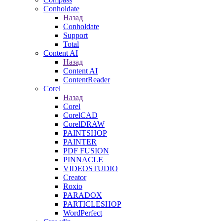
Conholdate
Назад
Conholdate
Support
Total
Content AI
Назад
Content AI
ContentReader
Corel
Назад
Corel
CorelCAD
CorelDRAW
PAINTSHOP
PAINTER
PDF FUSION
PINNACLE
VIDEOSTUDIO
Creator
Roxio
PARADOX
PARTICLESHOP
WordPerfect