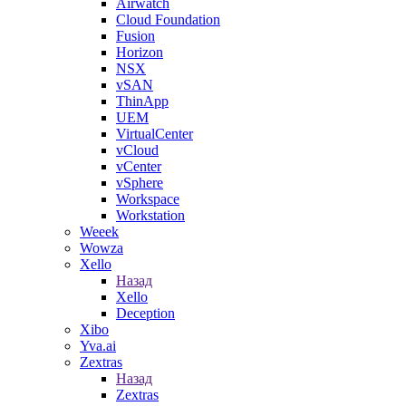
Airwatch
Cloud Foundation
Fusion
Horizon
NSX
vSAN
ThinApp
UEM
VirtualCenter
vCloud
vCenter
vSphere
Workspace
Workstation
Weeek
Wowza
Xello
Назад
Xello
Deception
Xibo
Yva.ai
Zextras
Назад
Zextras