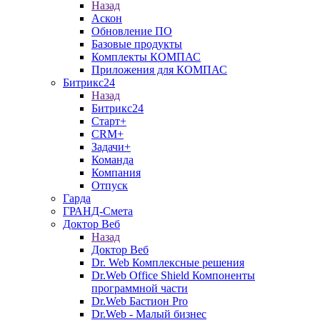
Назад
Аскон
Обновление ПО
Базовые продукты
Комплекты КОМПАС
Приложения для КОМПАС
Битрикс24
Назад
Битрикс24
Старт+
CRM+
Задачи+
Команда
Компания
Отпуск
Гарда
ГРАНД-Смета
Доктор Веб
Назад
Доктор Веб
Dr. Web Комплексные решения
Dr.Web Office Shield Компоненты
программной части
Dr.Web Бастион Pro
Dr.Web - Малый бизнес