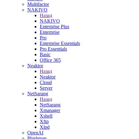
Multifactor
NAKIVO
Назад
NAKIVO
Enterprise Plus
Enterprise
Pro
Enterprise Essentials
Pro Essentials
Basic
Office 365
Neaktor
Назад
Neaktor
Cloud
Server
NetSarang
Назад
NetSarang
Xmanager
Xshell
Xftp
Xlpd
OpenAI
Phishman