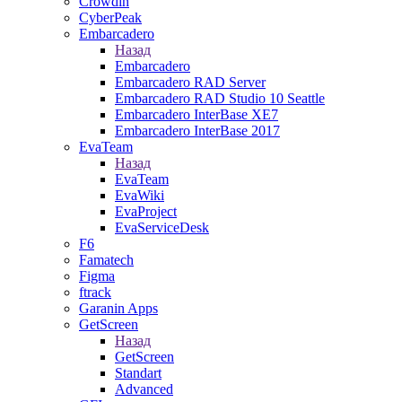
Crowdin
CyberPeak
Embarcadero
Назад
Embarcadero
Embarcadero RAD Server
Embarcadero RAD Studio 10 Seattle
Embarcadero InterBase XE7
Embarcadero InterBase 2017
EvaTeam
Назад
EvaTeam
EvaWiki
EvaProject
EvaServiceDesk
F6
Famatech
Figma
ftrack
Garanin Apps
GetScreen
Назад
GetScreen
Standart
Advanced