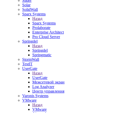
Slider
Solar
SolidWall
Sparx Systems
Назад
Sparx Systems
Prolaborate
Enterprise Architect
Pro Cloud Server
Springdel
Назад
Springdel
Springmatic
StormWall
TestIT
UserGate
Назад
UserGate
Межсетевой экран
Log Analyzer
Центр управления
Varonis Systems
VMware
Назад
VMware