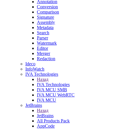
Annotation
Conversion
Comparison
Signature
Assembly
Metadata
Search
Parser
Watermark
Editor
Merger
Redaction
Ideco
InfoWatch
IVA Technologies
Назад
IVA Technologies
IVA MCU SMB
IVA MCU WebRTC
IVA MCU
JetBrains
Назад
JetBrains
All Products Pack
AppCode