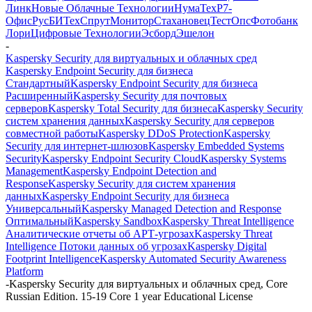
Линк
Новые Облачные Технологии
НумаТех
Р7-
Офис
РусБИТех
СпрутМонитор
Стахановец
ТестОпс
Фотобанк
Лори
Цифровые Технологии
Эсборд
Эшелон
-
Kaspersky Security для виртуальных и облачных сред
Kaspersky Endpoint Security для бизнеса
Стандартный
Kaspersky Endpoint Security для бизнеса
Расширенный
Kaspersky Security для почтовых
серверов
Kaspersky Total Security для бизнеса
Kaspersky Security
систем хранения данных
Kaspersky Security для серверов
совместной работы
Kaspersky DDoS Protection
Kaspersky
Security для интернет-шлюзов
Kaspersky Embedded Systems
Security
Kaspersky Endpoint Security Cloud
Kaspersky Systems
Management
Kaspersky Endpoint Detection and
Response
Kaspersky Security для систем хранения
данных
Kaspersky Endpoint Security для бизнеса
Универсальный
Kaspersky Managed Detection and Response
Оптимальный
Kaspersky Sandbox
Kaspersky Threat Intelligence
Аналитические отчеты об АРТ-угрозах
Kaspersky Threat
Intelligence Потоки данных об угрозах
Kaspersky Digital
Footprint Intelligence
Kaspersky Automated Security Awareness
Platform
-
Kaspersky Security для виртуальных и облачных сред, Core
Russian Edition. 15-19 Core 1 year Educational License