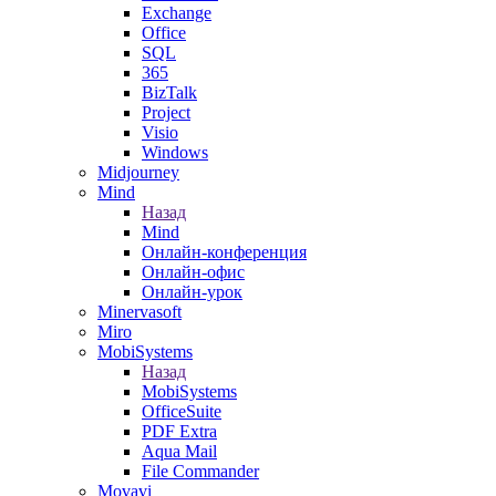
Exchange
Office
SQL
365
BizTalk
Project
Visio
Windows
Midjourney
Mind
Назад
Mind
Онлайн-конференция
Онлайн-офис
Онлайн-урок
Minervasoft
Miro
MobiSystems
Назад
MobiSystems
OfficeSuite
PDF Extra
Aqua Mail
File Commander
Movavi