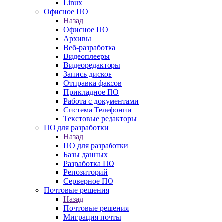
Linux
Офисное ПО
Назад
Офисное ПО
Архивы
Веб-разработка
Видеоплееры
Видеоредакторы
Запись дисков
Отправка факсов
Прикладное ПО
Работа с документами
Система Телефонии
Текстовые редакторы
ПО для разработки
Назад
ПО для разработки
Базы данных
Разработка ПО
Репозиторий
Серверное ПО
Почтовые решения
Назад
Почтовые решения
Миграция почты