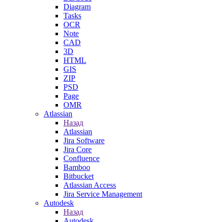
Diagram
Tasks
OCR
Note
CAD
3D
HTML
GIS
ZIP
PSD
Page
OMR
Atlassian
Назад
Atlassian
Jira Software
Jira Core
Confluence
Bamboo
Bitbucket
Atlassian Access
Jira Service Management
Autodesk
Назад
Autodesk