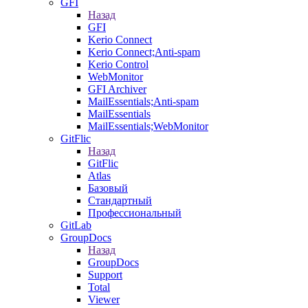
GFI
Назад
GFI
Kerio Connect
Kerio Connect;Anti-spam
Kerio Control
WebMonitor
GFI Archiver
MailEssentials;Anti-spam
MailEssentials
MailEssentials;WebMonitor
GitFlic
Назад
GitFlic
Atlas
Базовый
Стандартный
Профессиональный
GitLab
GroupDocs
Назад
GroupDocs
Support
Total
Viewer