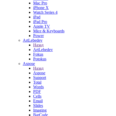
Mac Pro
iPhone X
Watch Series 4
iPad
iPad Pro
Apple TV
Mice & Keyboards
Power
ArtLebedev
Назад
ArtLebedev
Fokus
Potokus
Aspose
Назад
Aspose
Support
Total
Words
PDF
Cells
Email
Slides
Imaging
BarCode