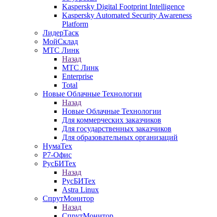
Kaspersky Digital Footprint Intelligence
Kaspersky Automated Security Awareness
Platform
ЛидерТаск
МойСклад
МТС Линк
Назад
МТС Линк
Enterprise
Total
Новые Облачные Технологии
Назад
Новые Облачные Технологии
Для коммерческих заказчиков
Для государственных заказчиков
Для образовательных организаций
НумаТех
Р7-Офис
РусБИТех
Назад
РусБИТех
Astra Linux
СпрутМонитор
Назад
СпрутМонитор