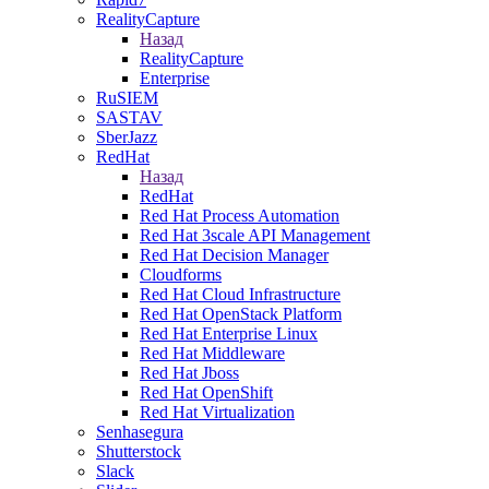
RealityCapture
Назад
RealityCapture
Enterprise
RuSIEM
SASTAV
SberJazz
RedHat
Назад
RedHat
Red Hat Process Automation
Red Hat 3scale API Management
Red Hat Decision Manager
Cloudforms
Red Hat Cloud Infrastructure
Red Hat OpenStack Platform
Red Hat Enterprise Linux
Red Hat Middleware
Red Hat Jboss
Red Hat OpenShift
Red Hat Virtualization
Senhasegura
Shutterstock
Slack