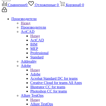
Сравнение
0
Отложенные
0
Корзина
0
0
Производители
Назад
Производители
ActCAD
Назад
ActCAD
BIM
MEP
Professional
Standard
Addreality
Adobe
Назад
Adobe
Acrobat Standard DC for teams
Creative Cloud for teams All Apps
Illustrator CC for teams
Photoshop CC for teams
Allure TestOps
Назад
Allure TestOps