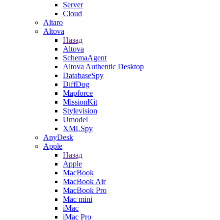
Server
Cloud
Altaro
Altova
Назад
Altova
SchemaAgent
Altova Authentic Desktop
DatabaseSpy
DiffDog
Mapforce
MissionKit
Stylevision
Umodel
XMLSpy
AnyDesk
Apple
Назад
Apple
MacBook
MacBook Air
MacBook Pro
Mac mini
iMac
iMac Pro