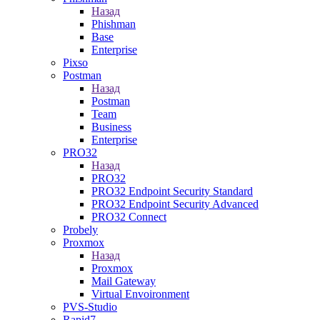
Назад
Phishman
Base
Enterprise
Pixso
Postman
Назад
Postman
Team
Business
Enterprise
PRO32
Назад
PRO32
PRO32 Endpoint Security Standard
PRO32 Endpoint Security Advanced
PRO32 Connect
Probely
Proxmox
Назад
Proxmox
Mail Gateway
Virtual Envoironment
PVS-Studio
Rapid7