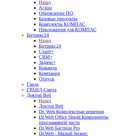
Назад
Аскон
Обновление ПО
Базовые продукты
Комплекты КОМПАС
Приложения для КОМПАС
Битрикс24
Назад
Битрикс24
Старт+
CRM+
Задачи+
Команда
Компания
Отпуск
Гарда
ГРАНД-Смета
Доктор Веб
Назад
Доктор Веб
Dr. Web Комплексные решения
Dr.Web Office Shield Компоненты
программной части
Dr.Web Бастион Pro
Dr.Web - Малый бизнес