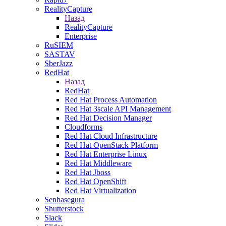
RealityCapture
Назад
RealityCapture
Enterprise
RuSIEM
SASTAV
SberJazz
RedHat
Назад
RedHat
Red Hat Process Automation
Red Hat 3scale API Management
Red Hat Decision Manager
Cloudforms
Red Hat Cloud Infrastructure
Red Hat OpenStack Platform
Red Hat Enterprise Linux
Red Hat Middleware
Red Hat Jboss
Red Hat OpenShift
Red Hat Virtualization
Senhasegura
Shutterstock
Slack