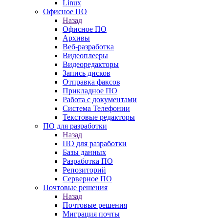
Linux
Офисное ПО
Назад
Офисное ПО
Архивы
Веб-разработка
Видеоплееры
Видеоредакторы
Запись дисков
Отправка факсов
Прикладное ПО
Работа с документами
Система Телефонии
Текстовые редакторы
ПО для разработки
Назад
ПО для разработки
Базы данных
Разработка ПО
Репозиторий
Серверное ПО
Почтовые решения
Назад
Почтовые решения
Миграция почты