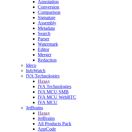
Annotation
Conversion
Comparison
Signature
Assembly
Metadata
Search
Parser
Watermark
Editor
Merger
Redaction
Ideco
InfoWatch
IVA Technologies
Назад
IVA Technologies
IVA MCU SMB
IVA MCU WebRTC
IVA MCU
JetBrains
Назад
JetBrains
All Products Pack
AppCode