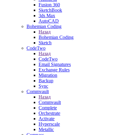
Fusion 360
SketchBook
3ds Max
AutoCAD
Bohemian Coding
Назад
Bohemian Coding
Sketch
CodeTwo
Назад
CodeTwo
Email Signatures
Exchange Rules
Migration
Backup
Sync
Commvault
Назад
Commvault
Complete
Orchestrate
Activate
Hyperscale
Metallic
Compass