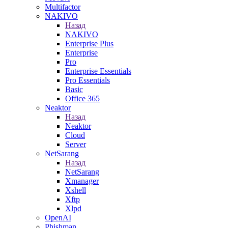
Multifactor
NAKIVO
Назад
NAKIVO
Enterprise Plus
Enterprise
Pro
Enterprise Essentials
Pro Essentials
Basic
Office 365
Neaktor
Назад
Neaktor
Cloud
Server
NetSarang
Назад
NetSarang
Xmanager
Xshell
Xftp
Xlpd
OpenAI
Phishman