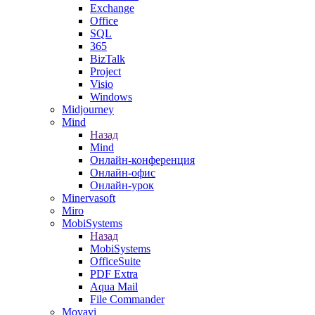
Exchange
Office
SQL
365
BizTalk
Project
Visio
Windows
Midjourney
Mind
Назад
Mind
Онлайн-конференция
Онлайн-офис
Онлайн-урок
Minervasoft
Miro
MobiSystems
Назад
MobiSystems
OfficeSuite
PDF Extra
Aqua Mail
File Commander
Movavi