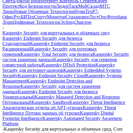
Смета
Доктор Веб
Интернет Контроль Сервер
Кибер
Протект
Код Безопасности
ЛидерТаск
МойСклад
МТС
Линк
Новые Облачные Технологии
НумаТех
Р7-
Офис
РусБИТех
СпрутМонитор
Стахановец
ТестОпс
Фотобанк
Лори
Цифровые Технологии
Эсборд
Эшелон
-
Kaspersky Security для виртуальных и облачных сред
Kaspersky Endpoint Security для бизнеса
Стандартный
Kaspersky Endpoint Security для бизнеса
Расширенный
Kaspersky Security для почтовых
серверов
Kaspersky Total Security для бизнеса
Kaspersky Security
систем хранения данных
Kaspersky Security для серверов
совместной работы
Kaspersky DDoS Protection
Kaspersky
Security для интернет-шлюзов
Kaspersky Embedded Systems
Security
Kaspersky Endpoint Security Cloud
Kaspersky Systems
Management
Kaspersky Endpoint Detection and
Response
Kaspersky Security для систем хранения
данных
Kaspersky Endpoint Security для бизнеса
Универсальный
Kaspersky Managed Detection and Response
Оптимальный
Kaspersky Sandbox
Kaspersky Threat Intelligence
Аналитические отчеты об АРТ-угрозах
Kaspersky Threat
Intelligence Потоки данных об угрозах
Kaspersky Digital
Footprint Intelligence
Kaspersky Automated Security Awareness
Platform
-
Kaspersky Security для виртуальных и облачных сред, Core