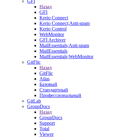
GFI
Назад
GFI
Kerio Connect
Kerio Connect;Anti-spam
Kerio Control
WebMonitor
GFI Archiver
MailEssentials;Anti-spam
MailEssentials
MailEssentials;WebMonitor
GitFlic
Назад
GitFlic
Atlas
Базовый
Стандартный
Профессиональный
GitLab
GroupDocs
Назад
GroupDocs
Support
Total
Viewer