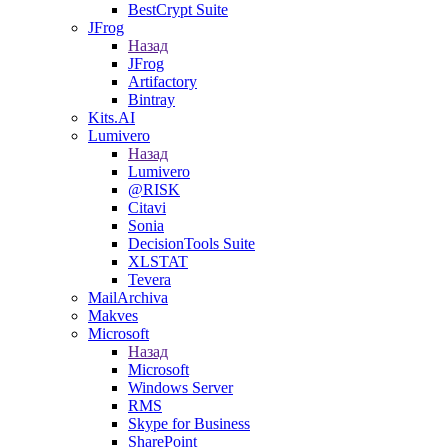
BestCrypt Suite
JFrog
Назад
JFrog
Artifactory
Bintray
Kits.AI
Lumivero
Назад
Lumivero
@RISK
Citavi
Sonia
DecisionTools Suite
XLSTAT
Tevera
MailArchiva
Makves
Microsoft
Назад
Microsoft
Windows Server
RMS
Skype for Business
SharePoint