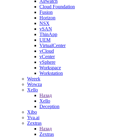
Airwatch
Cloud Foundation
Fusion
Horizon
NSX
vSAN
ThinApp
UEM
VirtualCenter
vCloud
vCenter
vSphere
Workspace
Workstation
Weeek
Wowza
Xello
Назад
Xello
Deception
Xibo
Yva.ai
Zextras
Назад
Zextras