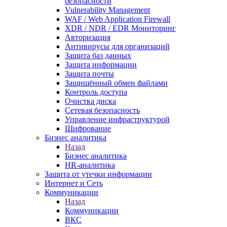
безопасности
Vulnerability Management
WAF / Web Application Firewall
XDR / NDR / EDR Мониторинг
Авторизация
Антивирусы для организаций
Защита баз данных
Защита информации
Защита почты
Защищённый обмен файлами
Контроль доступа
Очистка диска
Сетевая безопасность
Управление инфраструктурой
Шифрование
Бизнес аналитика
Назад
Бизнес аналитика
HR-аналитика
Защита от утечки информации
Интернет и Сеть
Коммуникации
Назад
Коммуникации
ВКС