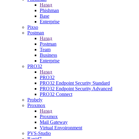
Назад
Phishman
Base
Enterprise
Pixso
Postman
Назад
Postman
Team
Business
Enterprise
PRO32
Назад
PRO32
PRO32 Endpoint Security Standard
PRO32 Endpoint Security Advanced
PRO32 Connect
Probely
Proxmox
Назад
Proxmox
Mail Gateway
Virtual Envoironment
PVS-Studio
Rapid7