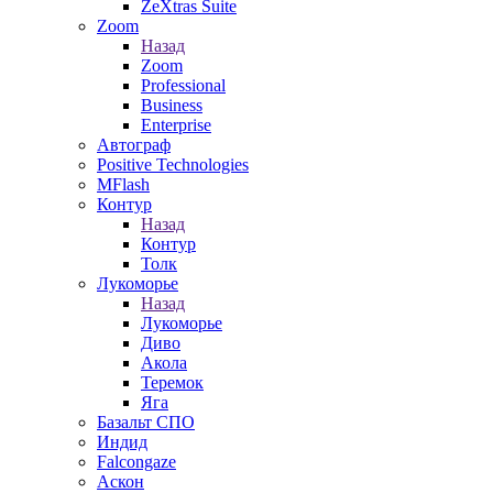
ZeXtras Suite
Zoom
Назад
Zoom
Professional
Business
Enterprise
Автограф
Positive Technologies
MFlash
Контур
Назад
Контур
Толк
Лукоморье
Назад
Лукоморье
Диво
Акола
Теремок
Яга
Базальт СПО
Индид
Falcongaze
Аскон