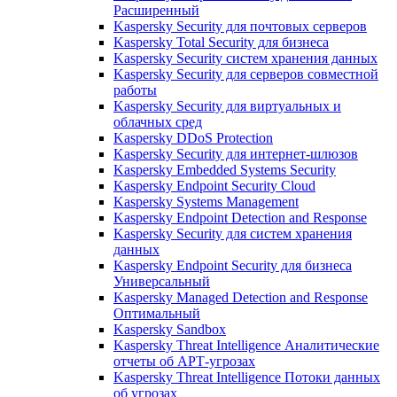
Расширенный
Kaspersky Security для почтовых серверов
Kaspersky Total Security для бизнеса
Kaspersky Security систем хранения данных
Kaspersky Security для серверов совместной
работы
Kaspersky Security для виртуальных и
облачных сред
Kaspersky DDoS Protection
Kaspersky Security для интернет-шлюзов
Kaspersky Embedded Systems Security
Kaspersky Endpoint Security Cloud
Kaspersky Systems Management
Kaspersky Endpoint Detection and Response
Kaspersky Security для систем хранения
данных
Kaspersky Endpoint Security для бизнеса
Универсальный
Kaspersky Managed Detection and Response
Оптимальный
Kaspersky Sandbox
Kaspersky Threat Intelligence Аналитические
отчеты об АРТ-угрозах
Kaspersky Threat Intelligence Потоки данных
об угрозах