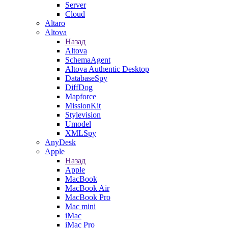
Server
Cloud
Altaro
Altova
Назад
Altova
SchemaAgent
Altova Authentic Desktop
DatabaseSpy
DiffDog
Mapforce
MissionKit
Stylevision
Umodel
XMLSpy
AnyDesk
Apple
Назад
Apple
MacBook
MacBook Air
MacBook Pro
Mac mini
iMac
iMac Pro