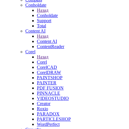
Conholdate
Назад
Conholdate
Support
Total
Content AI
Назад
Content AI
ContentReader
Corel
Назад
Corel
CorelCAD
CorelDRAW
PAINTSHOP
PAINTER
PDF FUSION
PINNACLE
VIDEOSTUDIO
Creator
Roxio
PARADOX
PARTICLESHOP
WordPerfect