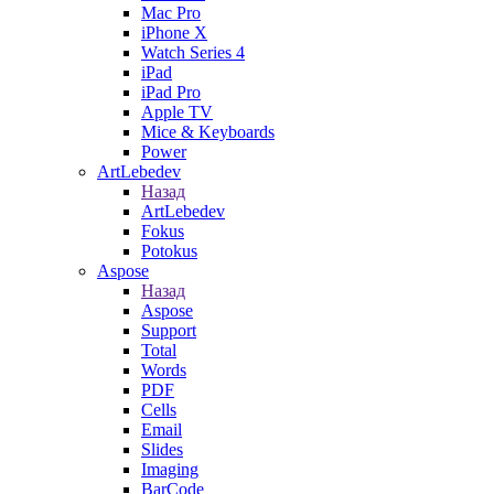
Mac Pro
iPhone X
Watch Series 4
iPad
iPad Pro
Apple TV
Mice & Keyboards
Power
ArtLebedev
Назад
ArtLebedev
Fokus
Potokus
Aspose
Назад
Aspose
Support
Total
Words
PDF
Cells
Email
Slides
Imaging
BarCode