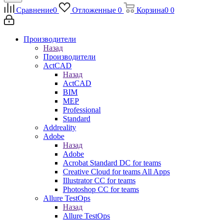
Сравнение
0
Отложенные
0
Корзина
0
0
Производители
Назад
Производители
ActCAD
Назад
ActCAD
BIM
MEP
Professional
Standard
Addreality
Adobe
Назад
Adobe
Acrobat Standard DC for teams
Creative Cloud for teams All Apps
Illustrator CC for teams
Photoshop CC for teams
Allure TestOps
Назад
Allure TestOps