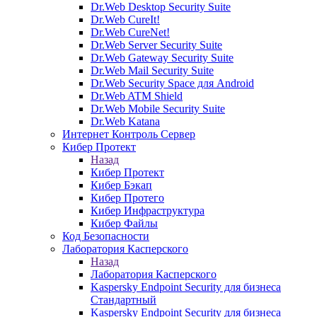
Dr.Web Desktop Security Suite
Dr.Web CureIt!
Dr.Web CureNet!
Dr.Web Server Security Suite
Dr.Web Gateway Security Suite
Dr.Web Mail Security Suite
Dr.Web Security Space для Android
Dr.Web ATM Shield
Dr.Web Mobile Security Suite
Dr.Web Katana
Интернет Контроль Сервер
Кибер Протект
Назад
Кибер Протект
Кибер Бэкап
Кибер Протего
Кибер Инфраструктура
Кибер Файлы
Код Безопасности
Лаборатория Касперского
Назад
Лаборатория Касперского
Kaspersky Endpoint Security для бизнеса
Стандартный
Kaspersky Endpoint Security для бизнеса