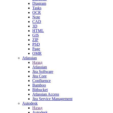
Diagram
Tasks
OCR
Note
CAD
3D
HTML
GIS
ZIP
PSD
Page
OMR
Atlassian
Назад
Atlassian
Jira Software
Jira Core
Confluence
Bamboo
Bitbucket
Atlassian Access
Jira Service Management
Autodesk
Назад
Autodesk