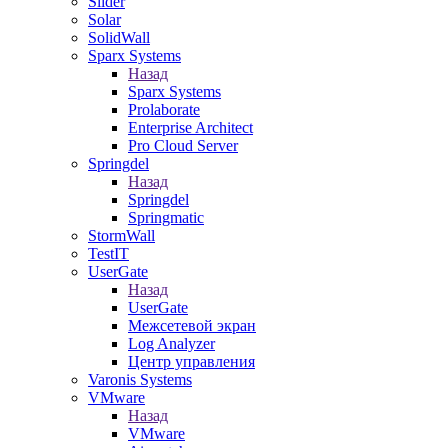
Slider
Solar
SolidWall
Sparx Systems
Назад
Sparx Systems
Prolaborate
Enterprise Architect
Pro Cloud Server
Springdel
Назад
Springdel
Springmatic
StormWall
TestIT
UserGate
Назад
UserGate
Межсетевой экран
Log Analyzer
Центр управления
Varonis Systems
VMware
Назад
VMware