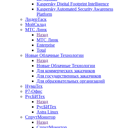
Kaspersky Digital Footprint Intelligence
Kaspersky Automated Security Awareness
Platform
ЛидерТаск
МойСклад
МТС Линк
Назад
МТС Линк
Enterprise
Total
Новые Облачные Технологии
Назад
Новые Облачные Технологии
Для коммерческих заказчиков
Для государственных заказчиков
Для образовательных организаций
НумаТех
Р7-Офис
РусБИТех
Назад
РусБИТех
Astra Linux
СпрутМонитор
Назад
СпрутМонитор