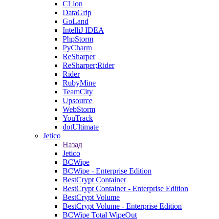
CLion
DataGrip
GoLand
IntelliJ IDEA
PhpStorm
PyCharm
ReSharper
ReSharper;Rider
Rider
RubyMine
TeamCity
Upsource
WebStorm
YouTrack
dotUltimate
Jetico
Назад
Jetico
BCWipe
BCWipe - Enterprise Edition
BestCrypt Container
BestCrypt Container - Enterprise Edition
BestCrypt Volume
BestCrypt Volume - Enterprise Edition
BCWipe Total WipeOut