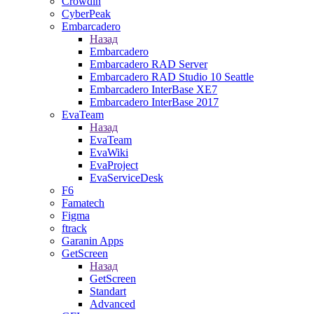
Crowdin
CyberPeak
Embarcadero
Назад
Embarcadero
Embarcadero RAD Server
Embarcadero RAD Studio 10 Seattle
Embarcadero InterBase XE7
Embarcadero InterBase 2017
EvaTeam
Назад
EvaTeam
EvaWiki
EvaProject
EvaServiceDesk
F6
Famatech
Figma
ftrack
Garanin Apps
GetScreen
Назад
GetScreen
Standart
Advanced