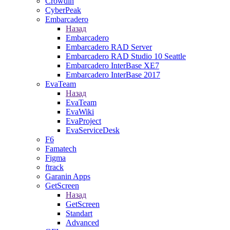
Crowdin
CyberPeak
Embarcadero
Назад
Embarcadero
Embarcadero RAD Server
Embarcadero RAD Studio 10 Seattle
Embarcadero InterBase XE7
Embarcadero InterBase 2017
EvaTeam
Назад
EvaTeam
EvaWiki
EvaProject
EvaServiceDesk
F6
Famatech
Figma
ftrack
Garanin Apps
GetScreen
Назад
GetScreen
Standart
Advanced