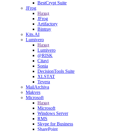
BestCrypt Suite
JFrog
Назад
JFrog
Artifactory
Bintray
Kits.AI
Lumivero
Назад
Lumivero
@RISK
Citavi
Sonia
DecisionTools Suite
XLSTAT
Tevera
MailArchiva
Makves
Microsoft
Назад
Microsoft
Windows Server
RMS
Skype for Business
SharePoint