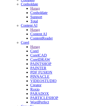
Conholdate
Назад
Conholdate
Support
Total
Content AI
Назад
Content AI
ContentReader
Corel
Назад
Corel
CorelCAD
CorelDRAW
PAINTSHOP
PAINTER
PDF FUSION
PINNACLE
VIDEOSTUDIO
Creator
Roxio
PARADOX
PARTICLESHOP
WordPerfect