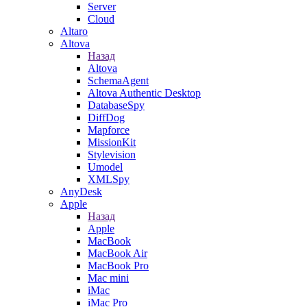
Server
Cloud
Altaro
Altova
Назад
Altova
SchemaAgent
Altova Authentic Desktop
DatabaseSpy
DiffDog
Mapforce
MissionKit
Stylevision
Umodel
XMLSpy
AnyDesk
Apple
Назад
Apple
MacBook
MacBook Air
MacBook Pro
Mac mini
iMac
iMac Pro