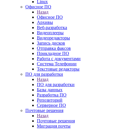
Linux
Офисное ПО
Назад
Офисное ПО
Архивы
Веб-разработка
Видеоплееры
Видеоредакторы
Запись дисков
Отправка факсов
Прикладное ПО
Работа с документами
Система Телефонии
Текстовые редакторы
ПО для разработки
Назад
ПО для разработки
Базы данных
Разработка ПО
Репозиторий
Серверное ПО
Почтовые решения
Назад
Почтовые решения
Миграция почты