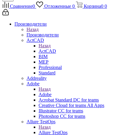
Сравнение
0
Отложенные
0
Корзина
0
0
Производители
Назад
Производители
ActCAD
Назад
ActCAD
BIM
MEP
Professional
Standard
Addreality
Adobe
Назад
Adobe
Acrobat Standard DC for teams
Creative Cloud for teams All Apps
Illustrator CC for teams
Photoshop CC for teams
Allure TestOps
Назад
Allure TestOps