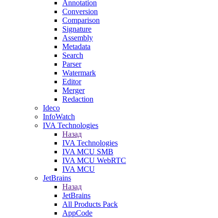
Annotation
Conversion
Comparison
Signature
Assembly
Metadata
Search
Parser
Watermark
Editor
Merger
Redaction
Ideco
InfoWatch
IVA Technologies
Назад
IVA Technologies
IVA MCU SMB
IVA MCU WebRTC
IVA MCU
JetBrains
Назад
JetBrains
All Products Pack
AppCode