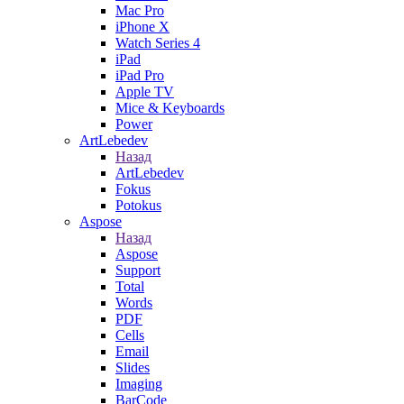
Mac Pro
iPhone X
Watch Series 4
iPad
iPad Pro
Apple TV
Mice & Keyboards
Power
ArtLebedev
Назад
ArtLebedev
Fokus
Potokus
Aspose
Назад
Aspose
Support
Total
Words
PDF
Cells
Email
Slides
Imaging
BarCode