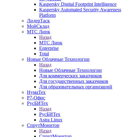
Kaspersky Digital Footprint Intelligence
Kaspersky Automated Security Awareness
Platform
ЛидерТаск
МойСклад
МТС Линк
Назад
МТС Линк
Enterprise
Total
Новые Облачные Технологии
Назад
Новые Облачные Технологии
Для коммерческих заказчиков
Для государственных заказчиков
Для образовательных организаций
НумаТех
Р7-Офис
РусБИТех
Назад
РусБИТех
Astra Linux
СпрутМонитор
Назад
СпрутМонитор