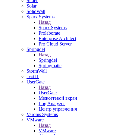
Slider
Solar
SolidWall
Sparx Systems
Назад
Sparx Systems
Prolaborate
Enterprise Architect
Pro Cloud Server
Springdel
Назад
Springdel
Springmatic
StormWall
TestIT
UserGate
Назад
UserGate
Межсетевой экран
Log Analyzer
Центр управления
Varonis Systems
VMware
Назад
VMware