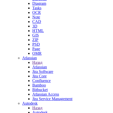
Diagram
Tasks
OCR
Note
CAD
3D
HTML
GIS
ZIP
PSD
Page
OMR
Atlassian
Назад
Atlassian
Jira Software
Jira Core
Confluence
Bamboo
Bitbucket
Atlassian Access
Jira Service Management
Autodesk
Назад
Autodesk