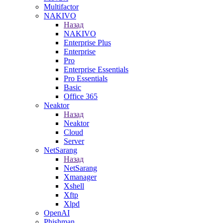
Multifactor
NAKIVO
Назад
NAKIVO
Enterprise Plus
Enterprise
Pro
Enterprise Essentials
Pro Essentials
Basic
Office 365
Neaktor
Назад
Neaktor
Cloud
Server
NetSarang
Назад
NetSarang
Xmanager
Xshell
Xftp
Xlpd
OpenAI
Phishman