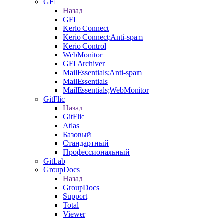
GFI
Назад
GFI
Kerio Connect
Kerio Connect;Anti-spam
Kerio Control
WebMonitor
GFI Archiver
MailEssentials;Anti-spam
MailEssentials
MailEssentials;WebMonitor
GitFlic
Назад
GitFlic
Atlas
Базовый
Стандартный
Профессиональный
GitLab
GroupDocs
Назад
GroupDocs
Support
Total
Viewer