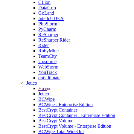
CLion
DataGrip
GoLand
IntelliJ IDEA
PhpStorm
PyCharm
ReSharper
ReSharper;Rider
Rider
RubyMine
TeamCity
Upsource
WebStorm
YouTrack
dotUltimate
Jetico
Назад
Jetico
BCWipe
BCWipe - Enterprise Edition
BestCrypt Container
BestCrypt Container - Enterprise Edition
BestCrypt Volume
BestCrypt Volume - Enterprise Edition
BCWipe Total WipeOut