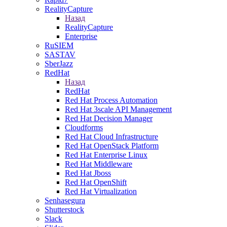
RealityCapture
Назад
RealityCapture
Enterprise
RuSIEM
SASTAV
SberJazz
RedHat
Назад
RedHat
Red Hat Process Automation
Red Hat 3scale API Management
Red Hat Decision Manager
Cloudforms
Red Hat Cloud Infrastructure
Red Hat OpenStack Platform
Red Hat Enterprise Linux
Red Hat Middleware
Red Hat Jboss
Red Hat OpenShift
Red Hat Virtualization
Senhasegura
Shutterstock
Slack