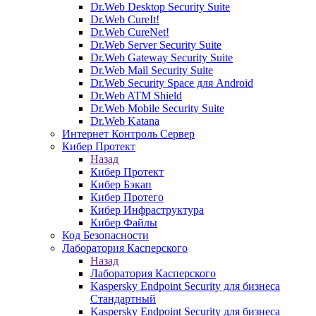
Dr.Web Desktop Security Suite
Dr.Web CureIt!
Dr.Web CureNet!
Dr.Web Server Security Suite
Dr.Web Gateway Security Suite
Dr.Web Mail Security Suite
Dr.Web Security Space для Android
Dr.Web ATM Shield
Dr.Web Mobile Security Suite
Dr.Web Katana
Интернет Контроль Сервер
Кибер Протект
Назад
Кибер Протект
Кибер Бэкап
Кибер Протего
Кибер Инфраструктура
Кибер Файлы
Код Безопасности
Лаборатория Касперского
Назад
Лаборатория Касперского
Kaspersky Endpoint Security для бизнеса
Стандартный
Kaspersky Endpoint Security для бизнеса