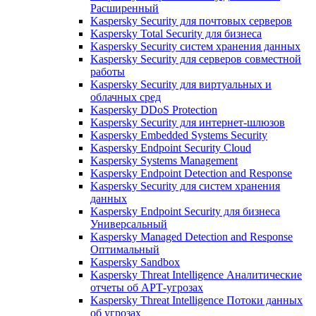
Расширенный
Kaspersky Security для почтовых серверов
Kaspersky Total Security для бизнеса
Kaspersky Security систем хранения данных
Kaspersky Security для серверов совместной
работы
Kaspersky Security для виртуальных и
облачных сред
Kaspersky DDoS Protection
Kaspersky Security для интернет-шлюзов
Kaspersky Embedded Systems Security
Kaspersky Endpoint Security Cloud
Kaspersky Systems Management
Kaspersky Endpoint Detection and Response
Kaspersky Security для систем хранения
данных
Kaspersky Endpoint Security для бизнеса
Универсальный
Kaspersky Managed Detection and Response
Оптимальный
Kaspersky Sandbox
Kaspersky Threat Intelligence Аналитические
отчеты об АРТ-угрозах
Kaspersky Threat Intelligence Потоки данных
об угрозах