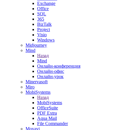
Exchange
Office
SQL
365
BizTalk
Project
Visio
Windows
Midjourney
Mind
Назад
Mind
Онлайн-конференция
Онлайн-офис
Онлайн-урок
Minervasoft
Miro
MobiSystems
Назад
MobiSystems
OfficeSuite
PDF Extra
Aqua Mail
File Commander
Movavi