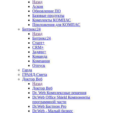
Назад
Аскон
Обновление ПО
Базовые продукты
Комплекты КОМПАС
Приложения для КОМПАС
Битрикс24
Назад
Битрикс24
Старт+
CRM+
Задачи+
Команда
Компания
Отпуск
Гарда
ГРАНД-Смета
Доктор Веб
Назад
Доктор Веб
Dr. Web Комплексные решения
Dr.Web Office Shield Компоненты
программной части
Dr.Web Бастион Pro
Dr.Web - Малый бизнес