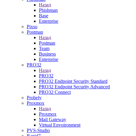
Назад
Phishman
Base
Enterprise
Pixso
Postman
Назад
Postman
Team
Business
Enterprise
PRO32
Назад
PRO32
PRO32 Endpoint Security Standard
PRO32 Endpoint Security Advanced
PRO32 Connect
Probely
Proxmox
Назад
Proxmox
Mail Gateway
Virtual Envoironment
PVS-Studio
Rapid7