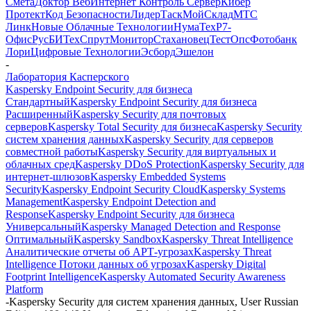
Смета
Доктор Веб
Интернет Контроль Сервер
Кибер
Протект
Код Безопасности
ЛидерТаск
МойСклад
МТС
Линк
Новые Облачные Технологии
НумаТех
Р7-
Офис
РусБИТех
СпрутМонитор
Стахановец
ТестОпс
Фотобанк
Лори
Цифровые Технологии
Эсборд
Эшелон
-
Лаборатория Касперского
Kaspersky Endpoint Security для бизнеса
Стандартный
Kaspersky Endpoint Security для бизнеса
Расширенный
Kaspersky Security для почтовых
серверов
Kaspersky Total Security для бизнеса
Kaspersky Security
систем хранения данных
Kaspersky Security для серверов
совместной работы
Kaspersky Security для виртуальных и
облачных сред
Kaspersky DDoS Protection
Kaspersky Security для
интернет-шлюзов
Kaspersky Embedded Systems
Security
Kaspersky Endpoint Security Cloud
Kaspersky Systems
Management
Kaspersky Endpoint Detection and
Response
Kaspersky Endpoint Security для бизнеса
Универсальный
Kaspersky Managed Detection and Response
Оптимальный
Kaspersky Sandbox
Kaspersky Threat Intelligence
Аналитические отчеты об АРТ-угрозах
Kaspersky Threat
Intelligence Потоки данных об угрозах
Kaspersky Digital
Footprint Intelligence
Kaspersky Automated Security Awareness
Platform
-
Kaspersky Security для систем хранения данных, User Russian