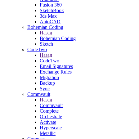
Fusion 360
SketchBook
3ds Max
AutoCAD
Bohemian Coding
Назад
Bohemian Coding
Sketch
CodeTwo
Назад
CodeTwo
Email Signatures
Exchange Rules
Migration
Backup
Sync
Commvault
Назад
Commvault
Complete
Orchestrate
Activate
Hyperscale
Metallic
Compass