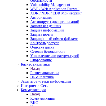
безопасности
Vulnerability Management
WAF / Web Application Firewall
XDR / NDR / EDR Мониторинг
Авторизация
Антивирусы для организаций
Защита баз данных
Защита информации
Защита почты
Защищённый обмен файлами
Контроль доступа
Очистка диска
Сетевая безопасность
Управление инфраструктурой
Шифрование
Бизнес аналитика
Назад
Бизнес аналитика
HR-аналитика
Защита от утечки информации
Интернет и Сеть
Коммуникации
Назад
Коммуникации
ВКС