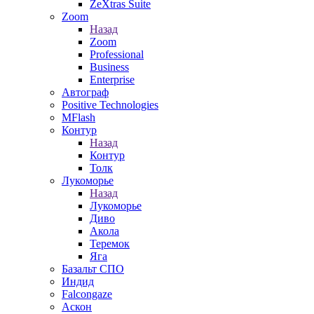
ZeXtras Suite
Zoom
Назад
Zoom
Professional
Business
Enterprise
Автограф
Positive Technologies
MFlash
Контур
Назад
Контур
Толк
Лукоморье
Назад
Лукоморье
Диво
Акола
Теремок
Яга
Базальт СПО
Индид
Falcongaze
Аскон