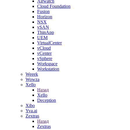
Airwatch
Cloud Foundation
Fusion
Horizon
NSX
vSAN
ThinApp
UEM
VirtualCenter
vCloud
vCenter
vSphere
Workspace
Workstation
Weeek
Wowza
Xello
Назад
Xello
Deception
Xibo
Yva.ai
Zextras
Назад
Zextras