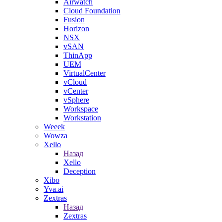
Airwatch
Cloud Foundation
Fusion
Horizon
NSX
vSAN
ThinApp
UEM
VirtualCenter
vCloud
vCenter
vSphere
Workspace
Workstation
Weeek
Wowza
Xello
Назад
Xello
Deception
Xibo
Yva.ai
Zextras
Назад
Zextras