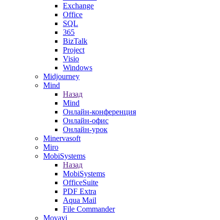
Exchange
Office
SQL
365
BizTalk
Project
Visio
Windows
Midjourney
Mind
Назад
Mind
Онлайн-конференция
Онлайн-офис
Онлайн-урок
Minervasoft
Miro
MobiSystems
Назад
MobiSystems
OfficeSuite
PDF Extra
Aqua Mail
File Commander
Movavi