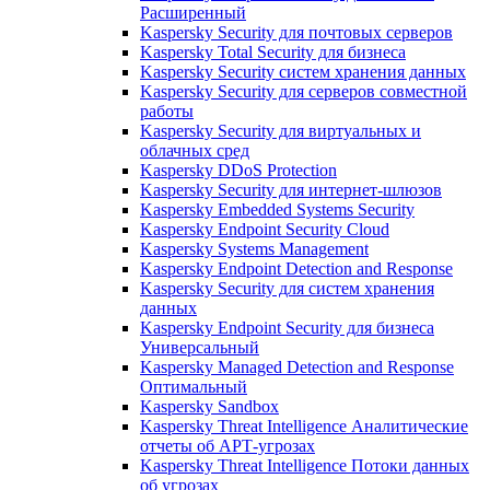
Расширенный
Kaspersky Security для почтовых серверов
Kaspersky Total Security для бизнеса
Kaspersky Security систем хранения данных
Kaspersky Security для серверов совместной
работы
Kaspersky Security для виртуальных и
облачных сред
Kaspersky DDoS Protection
Kaspersky Security для интернет-шлюзов
Kaspersky Embedded Systems Security
Kaspersky Endpoint Security Cloud
Kaspersky Systems Management
Kaspersky Endpoint Detection and Response
Kaspersky Security для систем хранения
данных
Kaspersky Endpoint Security для бизнеса
Универсальный
Kaspersky Managed Detection and Response
Оптимальный
Kaspersky Sandbox
Kaspersky Threat Intelligence Аналитические
отчеты об АРТ-угрозах
Kaspersky Threat Intelligence Потоки данных
об угрозах