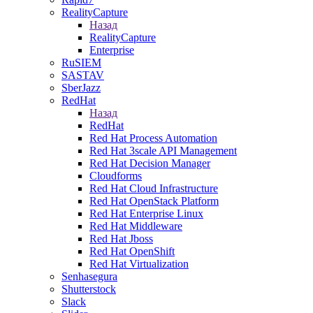
RealityCapture
Назад
RealityCapture
Enterprise
RuSIEM
SASTAV
SberJazz
RedHat
Назад
RedHat
Red Hat Process Automation
Red Hat 3scale API Management
Red Hat Decision Manager
Cloudforms
Red Hat Cloud Infrastructure
Red Hat OpenStack Platform
Red Hat Enterprise Linux
Red Hat Middleware
Red Hat Jboss
Red Hat OpenShift
Red Hat Virtualization
Senhasegura
Shutterstock
Slack