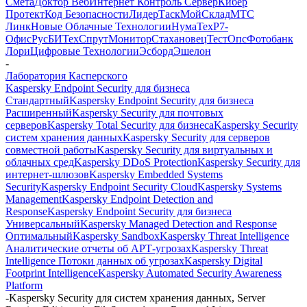
Смета
Доктор Веб
Интернет Контроль Сервер
Кибер
Протект
Код Безопасности
ЛидерТаск
МойСклад
МТС
Линк
Новые Облачные Технологии
НумаТех
Р7-
Офис
РусБИТех
СпрутМонитор
Стахановец
ТестОпс
Фотобанк
Лори
Цифровые Технологии
Эсборд
Эшелон
-
Лаборатория Касперского
Kaspersky Endpoint Security для бизнеса
Стандартный
Kaspersky Endpoint Security для бизнеса
Расширенный
Kaspersky Security для почтовых
серверов
Kaspersky Total Security для бизнеса
Kaspersky Security
систем хранения данных
Kaspersky Security для серверов
совместной работы
Kaspersky Security для виртуальных и
облачных сред
Kaspersky DDoS Protection
Kaspersky Security для
интернет-шлюзов
Kaspersky Embedded Systems
Security
Kaspersky Endpoint Security Cloud
Kaspersky Systems
Management
Kaspersky Endpoint Detection and
Response
Kaspersky Endpoint Security для бизнеса
Универсальный
Kaspersky Managed Detection and Response
Оптимальный
Kaspersky Sandbox
Kaspersky Threat Intelligence
Аналитические отчеты об АРТ-угрозах
Kaspersky Threat
Intelligence Потоки данных об угрозах
Kaspersky Digital
Footprint Intelligence
Kaspersky Automated Security Awareness
Platform
-
Kaspersky Security для систем хранения данных, Server