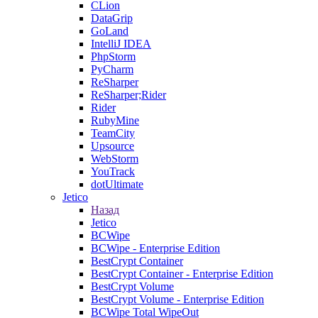
CLion
DataGrip
GoLand
IntelliJ IDEA
PhpStorm
PyCharm
ReSharper
ReSharper;Rider
Rider
RubyMine
TeamCity
Upsource
WebStorm
YouTrack
dotUltimate
Jetico
Назад
Jetico
BCWipe
BCWipe - Enterprise Edition
BestCrypt Container
BestCrypt Container - Enterprise Edition
BestCrypt Volume
BestCrypt Volume - Enterprise Edition
BCWipe Total WipeOut