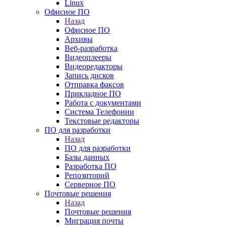
Linux
Офисное ПО
Назад
Офисное ПО
Архивы
Веб-разработка
Видеоплееры
Видеоредакторы
Запись дисков
Отправка факсов
Прикладное ПО
Работа с документами
Система Телефонии
Текстовые редакторы
ПО для разработки
Назад
ПО для разработки
Базы данных
Разработка ПО
Репозиторий
Серверное ПО
Почтовые решения
Назад
Почтовые решения
Миграция почты