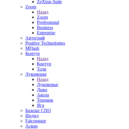
ZeXtras Suite
Zoom
Назад
Zoom
Professional
Business
Enterprise
Автограф
Positive Technologies
MFlash
Контур
Назад
Контур
Толк
Лукоморье
Назад
Лукоморье
Диво
Акола
Теремок
Яга
Базальт СПО
Индид
Falcongaze
Аскон