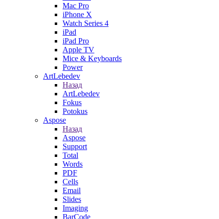
Mac Pro
iPhone X
Watch Series 4
iPad
iPad Pro
Apple TV
Mice & Keyboards
Power
ArtLebedev
Назад
ArtLebedev
Fokus
Potokus
Aspose
Назад
Aspose
Support
Total
Words
PDF
Cells
Email
Slides
Imaging
BarCode