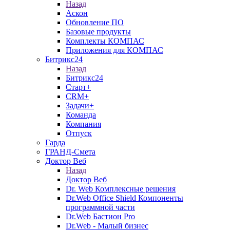
Назад
Аскон
Обновление ПО
Базовые продукты
Комплекты КОМПАС
Приложения для КОМПАС
Битрикс24
Назад
Битрикс24
Старт+
CRM+
Задачи+
Команда
Компания
Отпуск
Гарда
ГРАНД-Смета
Доктор Веб
Назад
Доктор Веб
Dr. Web Комплексные решения
Dr.Web Office Shield Компоненты
программной части
Dr.Web Бастион Pro
Dr.Web - Малый бизнес