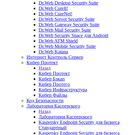
Dr.Web Desktop Security Suite
Dr.Web CureIt!
Dr.Web CureNet!
Dr.Web Server Security Suite
Dr.Web Gateway Security Suite
Dr.Web Mail Security Suite
Dr.Web Security Space для Android
Dr.Web ATM Shield
Dr.Web Mobile Security Suite
Dr.Web Katana
Интернет Контроль Сервер
Кибер Протект
Назад
Кибер Протект
Кибер Бэкап
Кибер Протего
Кибер Инфраструктура
Кибер Файлы
Код Безопасности
Лаборатория Касперского
Назад
Лаборатория Касперского
Kaspersky Endpoint Security для бизнеса
Стандартный
Kaspersky Endpoint Security для бизнеса