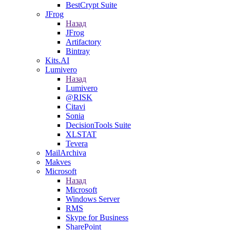
BestCrypt Suite
JFrog
Назад
JFrog
Artifactory
Bintray
Kits.AI
Lumivero
Назад
Lumivero
@RISK
Citavi
Sonia
DecisionTools Suite
XLSTAT
Tevera
MailArchiva
Makves
Microsoft
Назад
Microsoft
Windows Server
RMS
Skype for Business
SharePoint