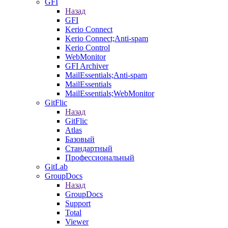
GFI
Назад
GFI
Kerio Connect
Kerio Connect;Anti-spam
Kerio Control
WebMonitor
GFI Archiver
MailEssentials;Anti-spam
MailEssentials
MailEssentials;WebMonitor
GitFlic
Назад
GitFlic
Atlas
Базовый
Стандартный
Профессиональный
GitLab
GroupDocs
Назад
GroupDocs
Support
Total
Viewer