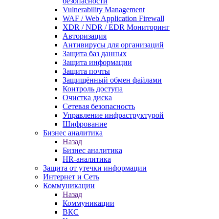
безопасности
Vulnerability Management
WAF / Web Application Firewall
XDR / NDR / EDR Мониторинг
Авторизация
Антивирусы для организаций
Защита баз данных
Защита информации
Защита почты
Защищённый обмен файлами
Контроль доступа
Очистка диска
Сетевая безопасность
Управление инфраструктурой
Шифрование
Бизнес аналитика
Назад
Бизнес аналитика
HR-аналитика
Защита от утечки информации
Интернет и Сеть
Коммуникации
Назад
Коммуникации
ВКС