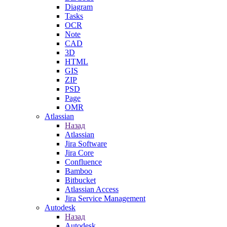
Diagram
Tasks
OCR
Note
CAD
3D
HTML
GIS
ZIP
PSD
Page
OMR
Atlassian
Назад
Atlassian
Jira Software
Jira Core
Confluence
Bamboo
Bitbucket
Atlassian Access
Jira Service Management
Autodesk
Назад
Autodesk