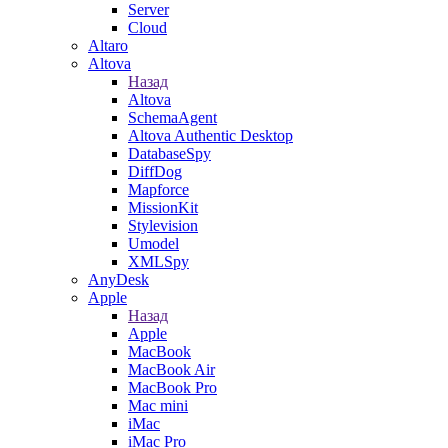
Server
Cloud
Altaro
Altova
Назад
Altova
SchemaAgent
Altova Authentic Desktop
DatabaseSpy
DiffDog
Mapforce
MissionKit
Stylevision
Umodel
XMLSpy
AnyDesk
Apple
Назад
Apple
MacBook
MacBook Air
MacBook Pro
Mac mini
iMac
iMac Pro