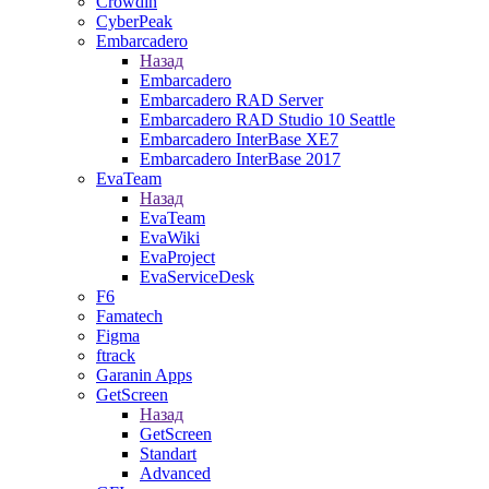
Crowdin
CyberPeak
Embarcadero
Назад
Embarcadero
Embarcadero RAD Server
Embarcadero RAD Studio 10 Seattle
Embarcadero InterBase XE7
Embarcadero InterBase 2017
EvaTeam
Назад
EvaTeam
EvaWiki
EvaProject
EvaServiceDesk
F6
Famatech
Figma
ftrack
Garanin Apps
GetScreen
Назад
GetScreen
Standart
Advanced