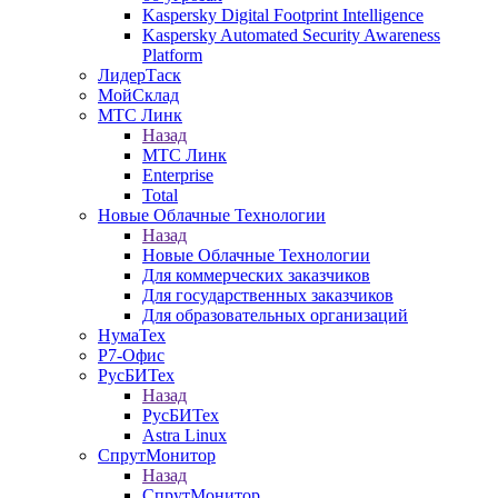
Kaspersky Digital Footprint Intelligence
Kaspersky Automated Security Awareness
Platform
ЛидерТаск
МойСклад
МТС Линк
Назад
МТС Линк
Enterprise
Total
Новые Облачные Технологии
Назад
Новые Облачные Технологии
Для коммерческих заказчиков
Для государственных заказчиков
Для образовательных организаций
НумаТех
Р7-Офис
РусБИТех
Назад
РусБИТех
Astra Linux
СпрутМонитор
Назад
СпрутМонитор