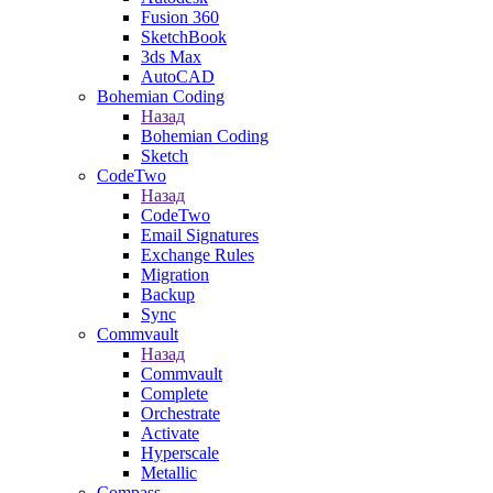
Fusion 360
SketchBook
3ds Max
AutoCAD
Bohemian Coding
Назад
Bohemian Coding
Sketch
CodeTwo
Назад
CodeTwo
Email Signatures
Exchange Rules
Migration
Backup
Sync
Commvault
Назад
Commvault
Complete
Orchestrate
Activate
Hyperscale
Metallic
Compass