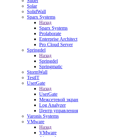
Slider
Solar
SolidWall
Sparx Systems
Назад
Sparx Systems
Prolaborate
Enterprise Architect
Pro Cloud Server
Springdel
Назад
Springdel
Springmatic
StormWall
TestIT
UserGate
Назад
UserGate
Межсетевой экран
Log Analyzer
Центр управления
Varonis Systems
VMware
Назад
VMware