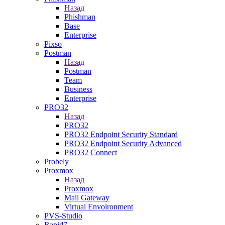
Назад
Phishman
Base
Enterprise
Pixso
Postman
Назад
Postman
Team
Business
Enterprise
PRO32
Назад
PRO32
PRO32 Endpoint Security Standard
PRO32 Endpoint Security Advanced
PRO32 Connect
Probely
Proxmox
Назад
Proxmox
Mail Gateway
Virtual Envoironment
PVS-Studio
Rapid7