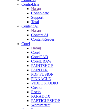
Conholdate
Назад
Conholdate
Support
Total
Content AI
Назад
Content AI
ContentReader
Corel
Назад
Corel
CorelCAD
CorelDRAW
PAINTSHOP
PAINTER
PDF FUSION
PINNACLE
VIDEOSTUDIO
Creator
Roxio
PARADOX
PARTICLESHOP
WordPerfect