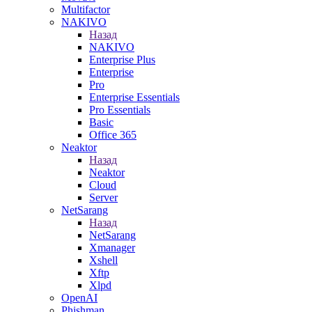
Multifactor
NAKIVO
Назад
NAKIVO
Enterprise Plus
Enterprise
Pro
Enterprise Essentials
Pro Essentials
Basic
Office 365
Neaktor
Назад
Neaktor
Cloud
Server
NetSarang
Назад
NetSarang
Xmanager
Xshell
Xftp
Xlpd
OpenAI
Phishman