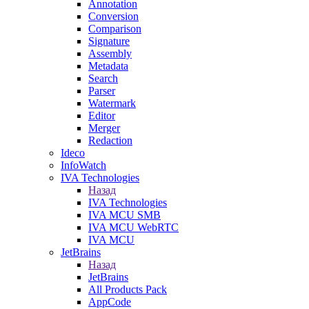
Annotation
Conversion
Comparison
Signature
Assembly
Metadata
Search
Parser
Watermark
Editor
Merger
Redaction
Ideco
InfoWatch
IVA Technologies
Назад
IVA Technologies
IVA MCU SMB
IVA MCU WebRTC
IVA MCU
JetBrains
Назад
JetBrains
All Products Pack
AppCode