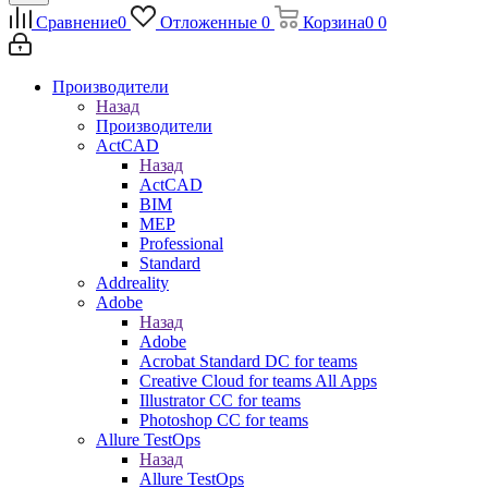
Сравнение
0
Отложенные
0
Корзина
0
0
Производители
Назад
Производители
ActCAD
Назад
ActCAD
BIM
MEP
Professional
Standard
Addreality
Adobe
Назад
Adobe
Acrobat Standard DC for teams
Creative Cloud for teams All Apps
Illustrator CC for teams
Photoshop CC for teams
Allure TestOps
Назад
Allure TestOps