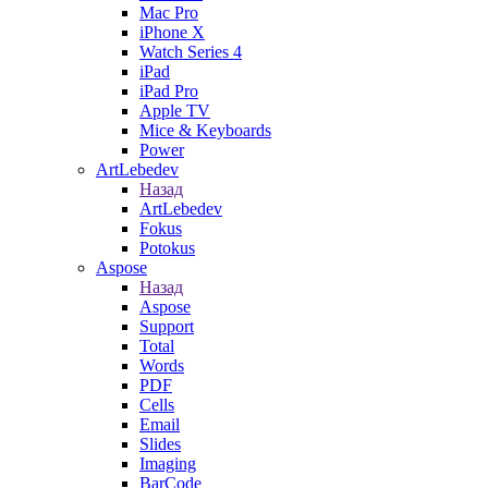
Mac Pro
iPhone X
Watch Series 4
iPad
iPad Pro
Apple TV
Mice & Keyboards
Power
ArtLebedev
Назад
ArtLebedev
Fokus
Potokus
Aspose
Назад
Aspose
Support
Total
Words
PDF
Cells
Email
Slides
Imaging
BarCode