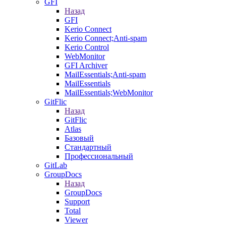
GFI
Назад
GFI
Kerio Connect
Kerio Connect;Anti-spam
Kerio Control
WebMonitor
GFI Archiver
MailEssentials;Anti-spam
MailEssentials
MailEssentials;WebMonitor
GitFlic
Назад
GitFlic
Atlas
Базовый
Стандартный
Профессиональный
GitLab
GroupDocs
Назад
GroupDocs
Support
Total
Viewer