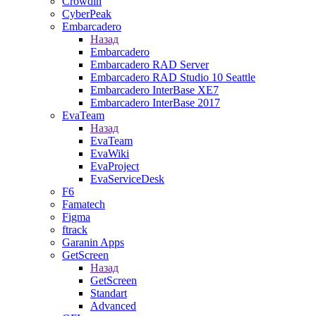
Crowdin
CyberPeak
Embarcadero
Назад
Embarcadero
Embarcadero RAD Server
Embarcadero RAD Studio 10 Seattle
Embarcadero InterBase XE7
Embarcadero InterBase 2017
EvaTeam
Назад
EvaTeam
EvaWiki
EvaProject
EvaServiceDesk
F6
Famatech
Figma
ftrack
Garanin Apps
GetScreen
Назад
GetScreen
Standart
Advanced