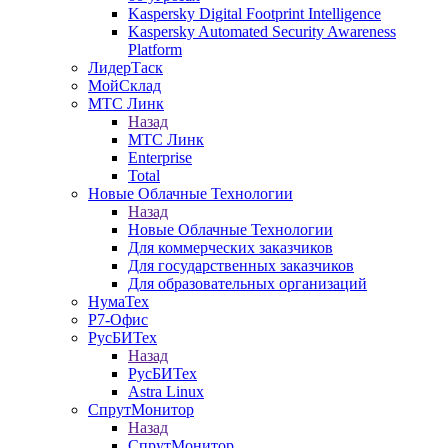
Kaspersky Digital Footprint Intelligence
Kaspersky Automated Security Awareness
Platform
ЛидерТаск
МойСклад
МТС Линк
Назад
МТС Линк
Enterprise
Total
Новые Облачные Технологии
Назад
Новые Облачные Технологии
Для коммерческих заказчиков
Для государственных заказчиков
Для образовательных организаций
НумаТех
Р7-Офис
РусБИТех
Назад
РусБИТех
Astra Linux
СпрутМонитор
Назад
СпрутМонитор