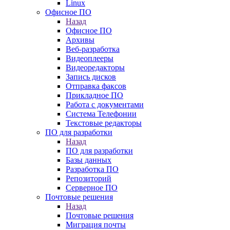
Linux
Офисное ПО
Назад
Офисное ПО
Архивы
Веб-разработка
Видеоплееры
Видеоредакторы
Запись дисков
Отправка факсов
Прикладное ПО
Работа с документами
Система Телефонии
Текстовые редакторы
ПО для разработки
Назад
ПО для разработки
Базы данных
Разработка ПО
Репозиторий
Серверное ПО
Почтовые решения
Назад
Почтовые решения
Миграция почты