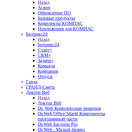
Назад
Аскон
Обновление ПО
Базовые продукты
Комплекты КОМПАС
Приложения для КОМПАС
Битрикс24
Назад
Битрикс24
Старт+
CRM+
Задачи+
Команда
Компания
Отпуск
Гарда
ГРАНД-Смета
Доктор Веб
Назад
Доктор Веб
Dr. Web Комплексные решения
Dr.Web Office Shield Компоненты
программной части
Dr.Web Бастион Pro
Dr.Web - Малый бизнес