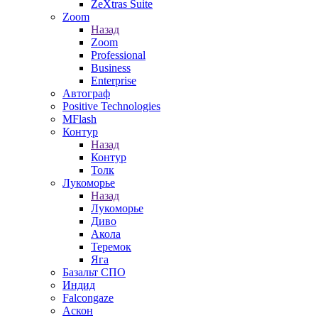
ZeXtras Suite
Zoom
Назад
Zoom
Professional
Business
Enterprise
Автограф
Positive Technologies
MFlash
Контур
Назад
Контур
Толк
Лукоморье
Назад
Лукоморье
Диво
Акола
Теремок
Яга
Базальт СПО
Индид
Falcongaze
Аскон