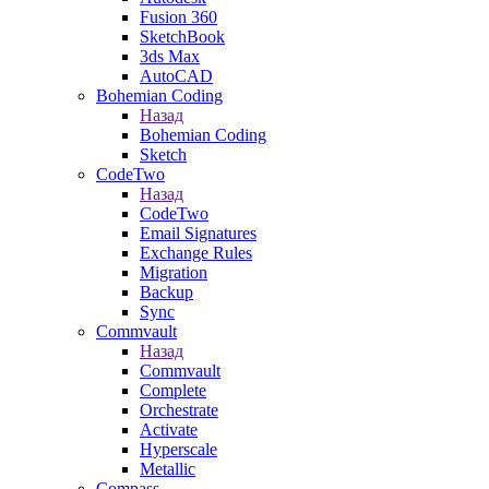
Fusion 360
SketchBook
3ds Max
AutoCAD
Bohemian Coding
Назад
Bohemian Coding
Sketch
CodeTwo
Назад
CodeTwo
Email Signatures
Exchange Rules
Migration
Backup
Sync
Commvault
Назад
Commvault
Complete
Orchestrate
Activate
Hyperscale
Metallic
Compass