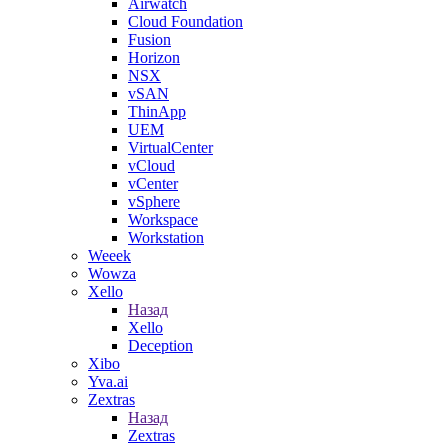
Airwatch
Cloud Foundation
Fusion
Horizon
NSX
vSAN
ThinApp
UEM
VirtualCenter
vCloud
vCenter
vSphere
Workspace
Workstation
Weeek
Wowza
Xello
Назад
Xello
Deception
Xibo
Yva.ai
Zextras
Назад
Zextras