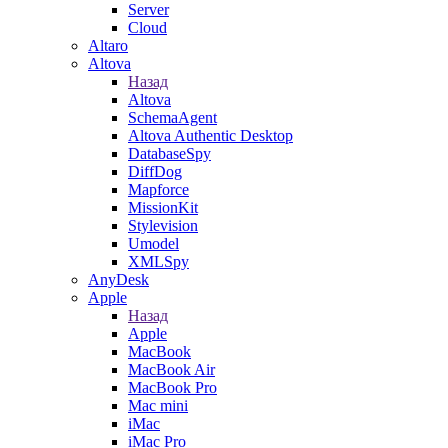
Server
Cloud
Altaro
Altova
Назад
Altova
SchemaAgent
Altova Authentic Desktop
DatabaseSpy
DiffDog
Mapforce
MissionKit
Stylevision
Umodel
XMLSpy
AnyDesk
Apple
Назад
Apple
MacBook
MacBook Air
MacBook Pro
Mac mini
iMac
iMac Pro