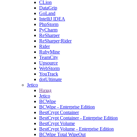
CLion
DataGrip
GoLand
IntelliJ IDEA
PhpStorm
PyCharm
ReSharper
ReSharper;Rider
Rider
RubyMine
TeamCity
Upsource
WebStorm
YouTrack
dotUltimate
Jetico
Назад
Jetico
BCWipe
BCWipe - Enterprise Edition
BestCrypt Container
BestCrypt Container - Enterprise Edition
BestCrypt Volume
BestCrypt Volume - Enterprise Edition
BCWipe Total WipeOut