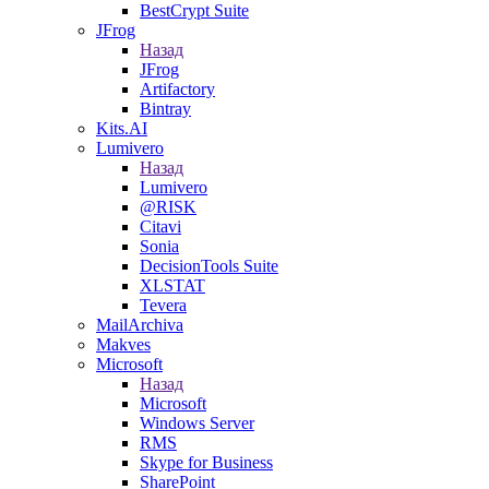
BestCrypt Suite
JFrog
Назад
JFrog
Artifactory
Bintray
Kits.AI
Lumivero
Назад
Lumivero
@RISK
Citavi
Sonia
DecisionTools Suite
XLSTAT
Tevera
MailArchiva
Makves
Microsoft
Назад
Microsoft
Windows Server
RMS
Skype for Business
SharePoint