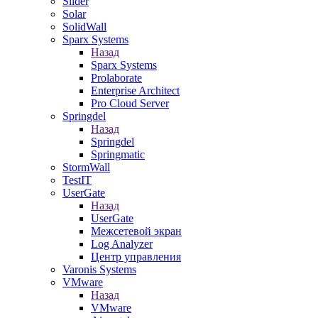
Slider
Solar
SolidWall
Sparx Systems
Назад
Sparx Systems
Prolaborate
Enterprise Architect
Pro Cloud Server
Springdel
Назад
Springdel
Springmatic
StormWall
TestIT
UserGate
Назад
UserGate
Межсетевой экран
Log Analyzer
Центр управления
Varonis Systems
VMware
Назад
VMware