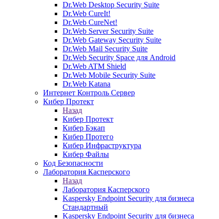
Dr.Web Desktop Security Suite
Dr.Web CureIt!
Dr.Web CureNet!
Dr.Web Server Security Suite
Dr.Web Gateway Security Suite
Dr.Web Mail Security Suite
Dr.Web Security Space для Android
Dr.Web ATM Shield
Dr.Web Mobile Security Suite
Dr.Web Katana
Интернет Контроль Сервер
Кибер Протект
Назад
Кибер Протект
Кибер Бэкап
Кибер Протего
Кибер Инфраструктура
Кибер Файлы
Код Безопасности
Лаборатория Касперского
Назад
Лаборатория Касперского
Kaspersky Endpoint Security для бизнеса
Стандартный
Kaspersky Endpoint Security для бизнеса