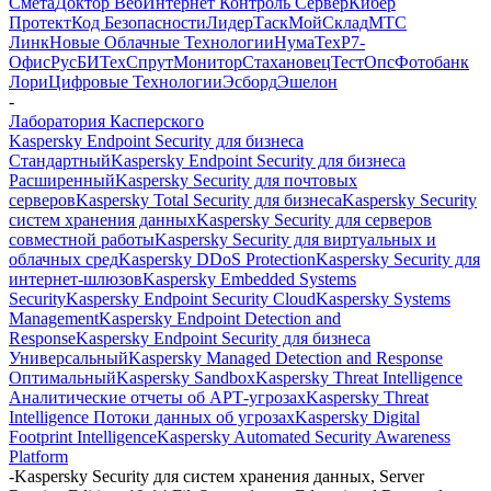
Смета
Доктор Веб
Интернет Контроль Сервер
Кибер
Протект
Код Безопасности
ЛидерТаск
МойСклад
МТС
Линк
Новые Облачные Технологии
НумаТех
Р7-
Офис
РусБИТех
СпрутМонитор
Стахановец
ТестОпс
Фотобанк
Лори
Цифровые Технологии
Эсборд
Эшелон
-
Лаборатория Касперского
Kaspersky Endpoint Security для бизнеса
Стандартный
Kaspersky Endpoint Security для бизнеса
Расширенный
Kaspersky Security для почтовых
серверов
Kaspersky Total Security для бизнеса
Kaspersky Security
систем хранения данных
Kaspersky Security для серверов
совместной работы
Kaspersky Security для виртуальных и
облачных сред
Kaspersky DDoS Protection
Kaspersky Security для
интернет-шлюзов
Kaspersky Embedded Systems
Security
Kaspersky Endpoint Security Cloud
Kaspersky Systems
Management
Kaspersky Endpoint Detection and
Response
Kaspersky Endpoint Security для бизнеса
Универсальный
Kaspersky Managed Detection and Response
Оптимальный
Kaspersky Sandbox
Kaspersky Threat Intelligence
Аналитические отчеты об АРТ-угрозах
Kaspersky Threat
Intelligence Потоки данных об угрозах
Kaspersky Digital
Footprint Intelligence
Kaspersky Automated Security Awareness
Platform
-
Kaspersky Security для систем хранения данных, Server