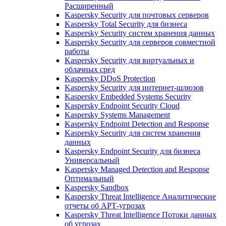
Расширенный
Kaspersky Security для почтовых серверов
Kaspersky Total Security для бизнеса
Kaspersky Security систем хранения данных
Kaspersky Security для серверов совместной
работы
Kaspersky Security для виртуальных и
облачных сред
Kaspersky DDoS Protection
Kaspersky Security для интернет-шлюзов
Kaspersky Embedded Systems Security
Kaspersky Endpoint Security Cloud
Kaspersky Systems Management
Kaspersky Endpoint Detection and Response
Kaspersky Security для систем хранения
данных
Kaspersky Endpoint Security для бизнеса
Универсальный
Kaspersky Managed Detection and Response
Оптимальный
Kaspersky Sandbox
Kaspersky Threat Intelligence Аналитические
отчеты об АРТ-угрозах
Kaspersky Threat Intelligence Потоки данных
об угрозах