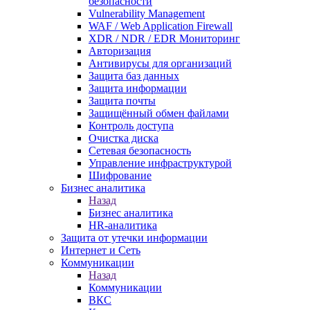
безопасности
Vulnerability Management
WAF / Web Application Firewall
XDR / NDR / EDR Мониторинг
Авторизация
Антивирусы для организаций
Защита баз данных
Защита информации
Защита почты
Защищённый обмен файлами
Контроль доступа
Очистка диска
Сетевая безопасность
Управление инфраструктурой
Шифрование
Бизнес аналитика
Назад
Бизнес аналитика
HR-аналитика
Защита от утечки информации
Интернет и Сеть
Коммуникации
Назад
Коммуникации
ВКС