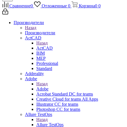
Сравнение
0
Отложенные
0
Корзина
0
0
Производители
Назад
Производители
ActCAD
Назад
ActCAD
BIM
MEP
Professional
Standard
Addreality
Adobe
Назад
Adobe
Acrobat Standard DC for teams
Creative Cloud for teams All Apps
Illustrator CC for teams
Photoshop CC for teams
Allure TestOps
Назад
Allure TestOps