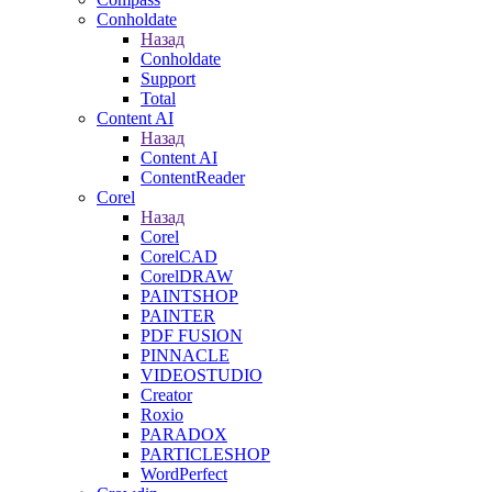
Conholdate
Назад
Conholdate
Support
Total
Content AI
Назад
Content AI
ContentReader
Corel
Назад
Corel
CorelCAD
CorelDRAW
PAINTSHOP
PAINTER
PDF FUSION
PINNACLE
VIDEOSTUDIO
Creator
Roxio
PARADOX
PARTICLESHOP
WordPerfect