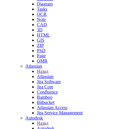
Diagram
Tasks
OCR
Note
CAD
3D
HTML
GIS
ZIP
PSD
Page
OMR
Atlassian
Назад
Atlassian
Jira Software
Jira Core
Confluence
Bamboo
Bitbucket
Atlassian Access
Jira Service Management
Autodesk
Назад
Autodesk