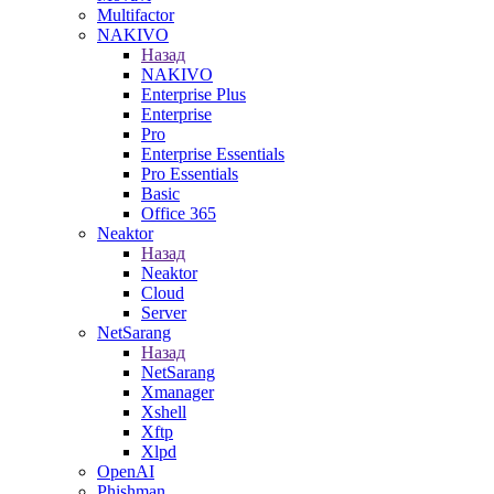
Multifactor
NAKIVO
Назад
NAKIVO
Enterprise Plus
Enterprise
Pro
Enterprise Essentials
Pro Essentials
Basic
Office 365
Neaktor
Назад
Neaktor
Cloud
Server
NetSarang
Назад
NetSarang
Xmanager
Xshell
Xftp
Xlpd
OpenAI
Phishman