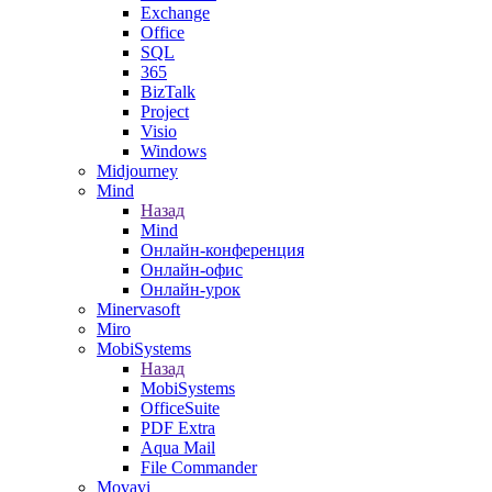
Exchange
Office
SQL
365
BizTalk
Project
Visio
Windows
Midjourney
Mind
Назад
Mind
Онлайн-конференция
Онлайн-офис
Онлайн-урок
Minervasoft
Miro
MobiSystems
Назад
MobiSystems
OfficeSuite
PDF Extra
Aqua Mail
File Commander
Movavi