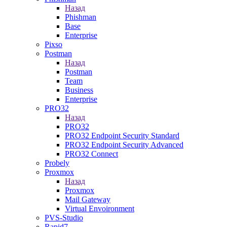
Назад
Phishman
Base
Enterprise
Pixso
Postman
Назад
Postman
Team
Business
Enterprise
PRO32
Назад
PRO32
PRO32 Endpoint Security Standard
PRO32 Endpoint Security Advanced
PRO32 Connect
Probely
Proxmox
Назад
Proxmox
Mail Gateway
Virtual Envoironment
PVS-Studio
Rapid7