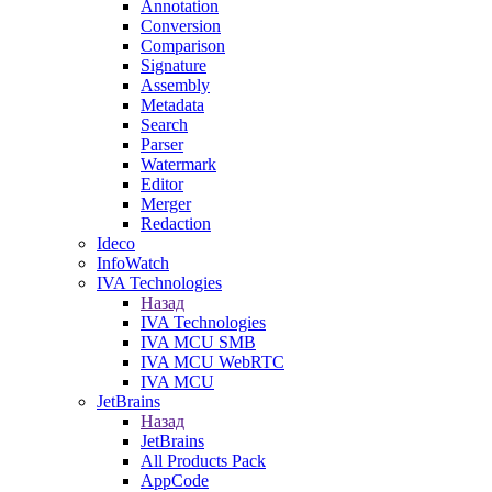
Annotation
Conversion
Comparison
Signature
Assembly
Metadata
Search
Parser
Watermark
Editor
Merger
Redaction
Ideco
InfoWatch
IVA Technologies
Назад
IVA Technologies
IVA MCU SMB
IVA MCU WebRTC
IVA MCU
JetBrains
Назад
JetBrains
All Products Pack
AppCode