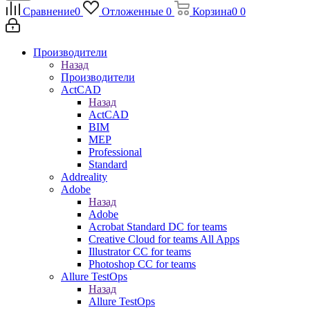
Сравнение
0
Отложенные
0
Корзина
0
0
Производители
Назад
Производители
ActCAD
Назад
ActCAD
BIM
MEP
Professional
Standard
Addreality
Adobe
Назад
Adobe
Acrobat Standard DC for teams
Creative Cloud for teams All Apps
Illustrator CC for teams
Photoshop CC for teams
Allure TestOps
Назад
Allure TestOps