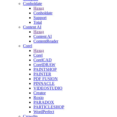
Conholdate
Назад
Conholdate
Support
Total
Content AI
Назад
Content AI
ContentReader
Corel
Назад
Corel
CorelCAD
CorelDRAW
PAINTSHOP
PAINTER
PDF FUSION
PINNACLE
VIDEOSTUDIO
Creator
Roxio
PARADOX
PARTICLESHOP
WordPerfect
Crowdin