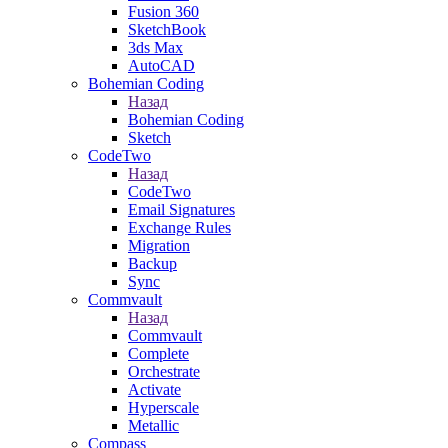
Fusion 360
SketchBook
3ds Max
AutoCAD
Bohemian Coding
Назад
Bohemian Coding
Sketch
CodeTwo
Назад
CodeTwo
Email Signatures
Exchange Rules
Migration
Backup
Sync
Commvault
Назад
Commvault
Complete
Orchestrate
Activate
Hyperscale
Metallic
Compass