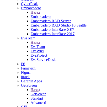
CyberPeak
Embarcadero
Назад
Embarcadero
Embarcadero RAD Server
Embarcadero RAD Studio 10 Seattle
Embarcadero InterBase XE7
Embarcadero InterBase 2017
EvaTeam
Назад
EvaTeam
EvaWiki
EvaProject
EvaServiceDesk
F6
Famatech
Figma
ftrack
Garanin Apps
GetScreen
Назад
GetScreen
Standart
Advanced
GFI