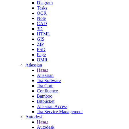
Diagram
Tasks
OCR
Note
CAD
3D
HTML
GIS
ZIP
PSD
Page
OMR
Atlassian
Назад
Atlassian
Jira Software
Jira Core
Confluence
Bamboo
Bitbucket
Atlassian Access
Jira Service Management
Autodesk
Назад
Autodesk