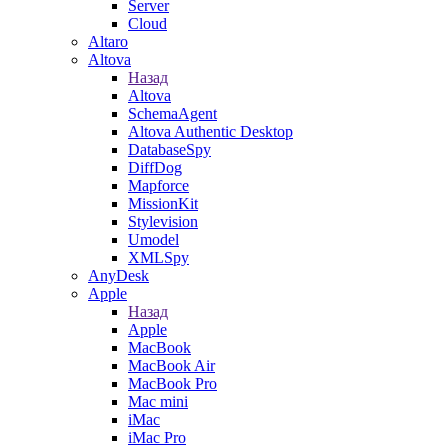
Server
Cloud
Altaro
Altova
Назад
Altova
SchemaAgent
Altova Authentic Desktop
DatabaseSpy
DiffDog
Mapforce
MissionKit
Stylevision
Umodel
XMLSpy
AnyDesk
Apple
Назад
Apple
MacBook
MacBook Air
MacBook Pro
Mac mini
iMac
iMac Pro