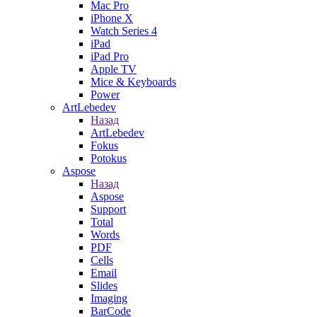
Mac Pro
iPhone X
Watch Series 4
iPad
iPad Pro
Apple TV
Mice & Keyboards
Power
ArtLebedev
Назад
ArtLebedev
Fokus
Potokus
Aspose
Назад
Aspose
Support
Total
Words
PDF
Cells
Email
Slides
Imaging
BarCode