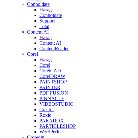
Conholdate
Назад
Conholdate
Support
Total
Content AI
Назад
Content AI
ContentReader
Corel
Назад
Corel
CorelCAD
CorelDRAW
PAINTSHOP
PAINTER
PDF FUSION
PINNACLE
VIDEOSTUDIO
Creator
Roxio
PARADOX
PARTICLESHOP
WordPerfect
Crowdin