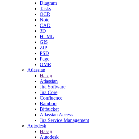
Diagram
Tasks
OCR
Note
CAD
3D
HTML
GIS
ZIP
PSD
Page
OMR
Atlassian
Назад
Atlassian
Jira Software
Jira Core
Confluence
Bamboo
Bitbucket
Atlassian Access
Jira Service Management
Autodesk
Назад
Autodesk