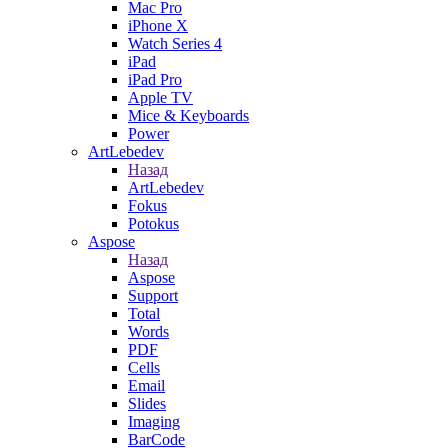
Mac Pro
iPhone X
Watch Series 4
iPad
iPad Pro
Apple TV
Mice & Keyboards
Power
ArtLebedev
Назад
ArtLebedev
Fokus
Potokus
Aspose
Назад
Aspose
Support
Total
Words
PDF
Cells
Email
Slides
Imaging
BarCode