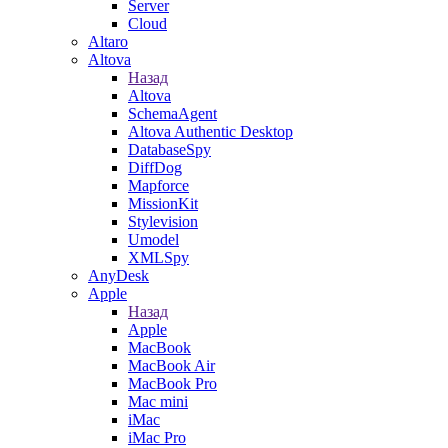
Server
Cloud
Altaro
Altova
Назад
Altova
SchemaAgent
Altova Authentic Desktop
DatabaseSpy
DiffDog
Mapforce
MissionKit
Stylevision
Umodel
XMLSpy
AnyDesk
Apple
Назад
Apple
MacBook
MacBook Air
MacBook Pro
Mac mini
iMac
iMac Pro