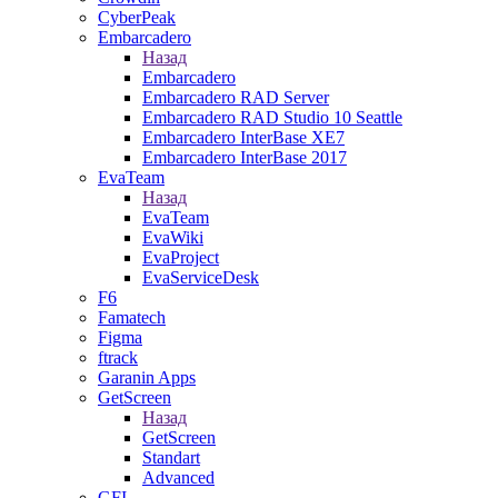
CyberPeak
Embarcadero
Назад
Embarcadero
Embarcadero RAD Server
Embarcadero RAD Studio 10 Seattle
Embarcadero InterBase XE7
Embarcadero InterBase 2017
EvaTeam
Назад
EvaTeam
EvaWiki
EvaProject
EvaServiceDesk
F6
Famatech
Figma
ftrack
Garanin Apps
GetScreen
Назад
GetScreen
Standart
Advanced
GFI