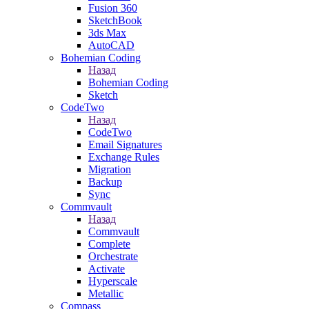
Fusion 360
SketchBook
3ds Max
AutoCAD
Bohemian Coding
Назад
Bohemian Coding
Sketch
CodeTwo
Назад
CodeTwo
Email Signatures
Exchange Rules
Migration
Backup
Sync
Commvault
Назад
Commvault
Complete
Orchestrate
Activate
Hyperscale
Metallic
Compass