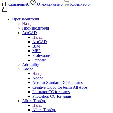
Сравнение
0
Отложенные
0
Корзина
0
0
Производители
Назад
Производители
ActCAD
Назад
ActCAD
BIM
MEP
Professional
Standard
Addreality
Adobe
Назад
Adobe
Acrobat Standard DC for teams
Creative Cloud for teams All Apps
Illustrator CC for teams
Photoshop CC for teams
Allure TestOps
Назад
Allure TestOps