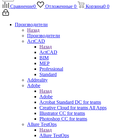
Сравнение
0
Отложенные
0
Корзина
0
0
Производители
Назад
Производители
ActCAD
Назад
ActCAD
BIM
MEP
Professional
Standard
Addreality
Adobe
Назад
Adobe
Acrobat Standard DC for teams
Creative Cloud for teams All Apps
Illustrator CC for teams
Photoshop CC for teams
Allure TestOps
Назад
Allure TestOps