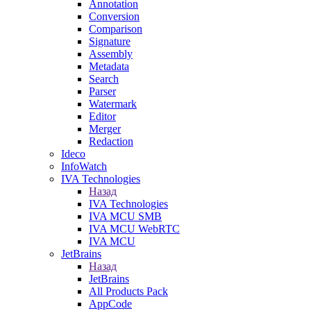
Annotation
Conversion
Comparison
Signature
Assembly
Metadata
Search
Parser
Watermark
Editor
Merger
Redaction
Ideco
InfoWatch
IVA Technologies
Назад
IVA Technologies
IVA MCU SMB
IVA MCU WebRTC
IVA MCU
JetBrains
Назад
JetBrains
All Products Pack
AppCode