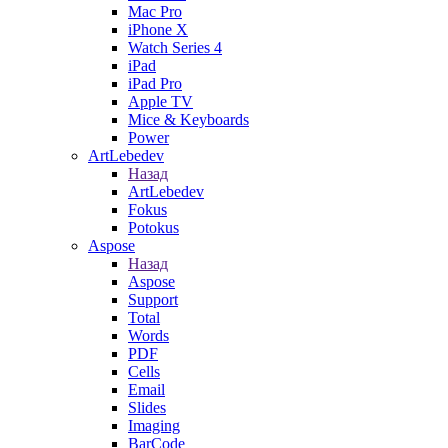
Mac Pro
iPhone X
Watch Series 4
iPad
iPad Pro
Apple TV
Mice & Keyboards
Power
ArtLebedev
Назад
ArtLebedev
Fokus
Potokus
Aspose
Назад
Aspose
Support
Total
Words
PDF
Cells
Email
Slides
Imaging
BarCode