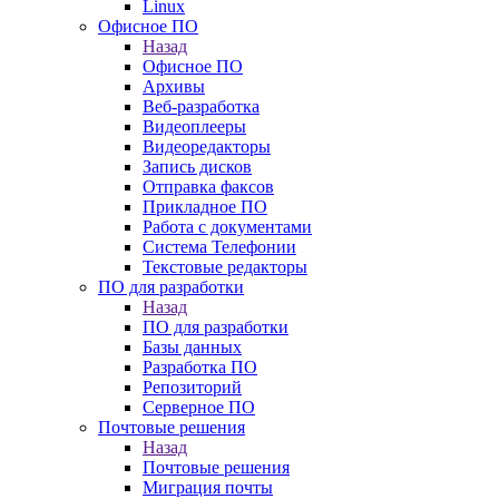
Linux
Офисное ПО
Назад
Офисное ПО
Архивы
Веб-разработка
Видеоплееры
Видеоредакторы
Запись дисков
Отправка факсов
Прикладное ПО
Работа с документами
Система Телефонии
Текстовые редакторы
ПО для разработки
Назад
ПО для разработки
Базы данных
Разработка ПО
Репозиторий
Серверное ПО
Почтовые решения
Назад
Почтовые решения
Миграция почты