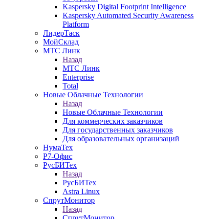
Kaspersky Digital Footprint Intelligence
Kaspersky Automated Security Awareness
Platform
ЛидерТаск
МойСклад
МТС Линк
Назад
МТС Линк
Enterprise
Total
Новые Облачные Технологии
Назад
Новые Облачные Технологии
Для коммерческих заказчиков
Для государственных заказчиков
Для образовательных организаций
НумаТех
Р7-Офис
РусБИТех
Назад
РусБИТех
Astra Linux
СпрутМонитор
Назад
СпрутМонитор