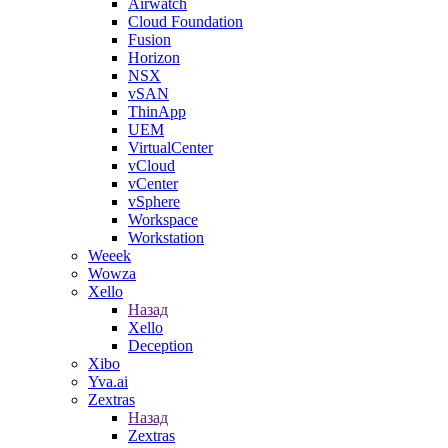
Airwatch
Cloud Foundation
Fusion
Horizon
NSX
vSAN
ThinApp
UEM
VirtualCenter
vCloud
vCenter
vSphere
Workspace
Workstation
Weeek
Wowza
Xello
Назад
Xello
Deception
Xibo
Yva.ai
Zextras
Назад
Zextras