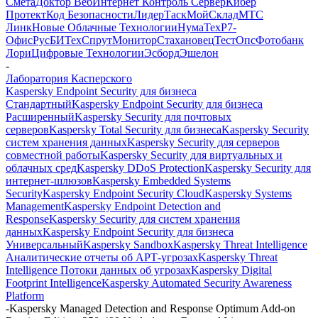
Смета
Доктор Веб
Интернет Контроль Сервер
Кибер
Протект
Код Безопасности
ЛидерТаск
МойСклад
МТС
Линк
Новые Облачные Технологии
НумаТех
Р7-
Офис
РусБИТех
СпрутМонитор
Стахановец
ТестОпс
Фотобанк
Лори
Цифровые Технологии
Эсборд
Эшелон
-
Лаборатория Касперского
Kaspersky Endpoint Security для бизнеса
Стандартный
Kaspersky Endpoint Security для бизнеса
Расширенный
Kaspersky Security для почтовых
серверов
Kaspersky Total Security для бизнеса
Kaspersky Security
систем хранения данных
Kaspersky Security для серверов
совместной работы
Kaspersky Security для виртуальных и
облачных сред
Kaspersky DDoS Protection
Kaspersky Security для
интернет-шлюзов
Kaspersky Embedded Systems
Security
Kaspersky Endpoint Security Cloud
Kaspersky Systems
Management
Kaspersky Endpoint Detection and
Response
Kaspersky Security для систем хранения
данных
Kaspersky Endpoint Security для бизнеса
Универсальный
Kaspersky Sandbox
Kaspersky Threat Intelligence
Аналитические отчеты об АРТ-угрозах
Kaspersky Threat
Intelligence Потоки данных об угрозах
Kaspersky Digital
Footprint Intelligence
Kaspersky Automated Security Awareness
Platform
-
Kaspersky Managed Detection and Response Optimum Add-on