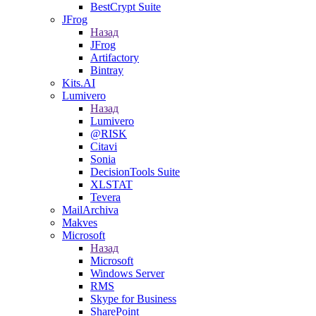
BestCrypt Suite
JFrog
Назад
JFrog
Artifactory
Bintray
Kits.AI
Lumivero
Назад
Lumivero
@RISK
Citavi
Sonia
DecisionTools Suite
XLSTAT
Tevera
MailArchiva
Makves
Microsoft
Назад
Microsoft
Windows Server
RMS
Skype for Business
SharePoint