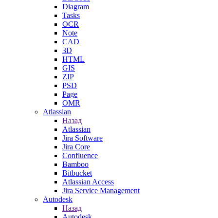
Diagram
Tasks
OCR
Note
CAD
3D
HTML
GIS
ZIP
PSD
Page
OMR
Atlassian
Назад
Atlassian
Jira Software
Jira Core
Confluence
Bamboo
Bitbucket
Atlassian Access
Jira Service Management
Autodesk
Назад
Autodesk