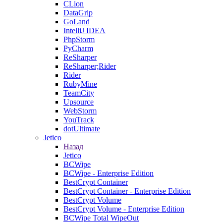
CLion
DataGrip
GoLand
IntelliJ IDEA
PhpStorm
PyCharm
ReSharper
ReSharper;Rider
Rider
RubyMine
TeamCity
Upsource
WebStorm
YouTrack
dotUltimate
Jetico
Назад
Jetico
BCWipe
BCWipe - Enterprise Edition
BestCrypt Container
BestCrypt Container - Enterprise Edition
BestCrypt Volume
BestCrypt Volume - Enterprise Edition
BCWipe Total WipeOut