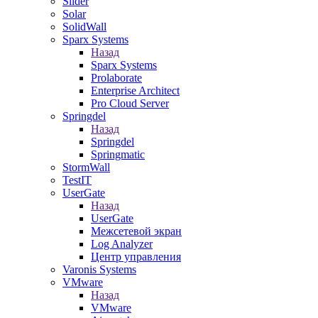
Slider
Solar
SolidWall
Sparx Systems
Назад
Sparx Systems
Prolaborate
Enterprise Architect
Pro Cloud Server
Springdel
Назад
Springdel
Springmatic
StormWall
TestIT
UserGate
Назад
UserGate
Межсетевой экран
Log Analyzer
Центр управления
Varonis Systems
VMware
Назад
VMware