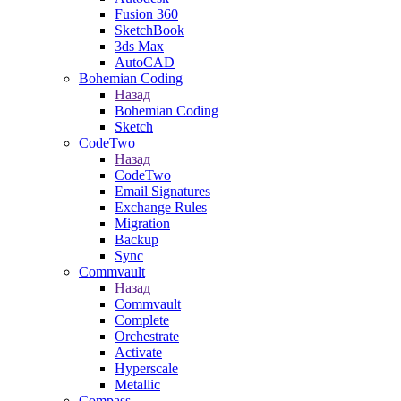
Fusion 360
SketchBook
3ds Max
AutoCAD
Bohemian Coding
Назад
Bohemian Coding
Sketch
CodeTwo
Назад
CodeTwo
Email Signatures
Exchange Rules
Migration
Backup
Sync
Commvault
Назад
Commvault
Complete
Orchestrate
Activate
Hyperscale
Metallic
Compass