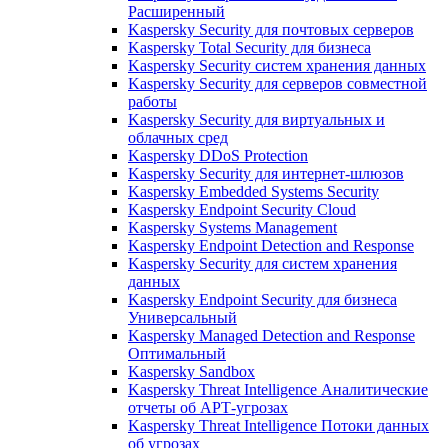
Расширенный
Kaspersky Security для почтовых серверов
Kaspersky Total Security для бизнеса
Kaspersky Security систем хранения данных
Kaspersky Security для серверов совместной
работы
Kaspersky Security для виртуальных и
облачных сред
Kaspersky DDoS Protection
Kaspersky Security для интернет-шлюзов
Kaspersky Embedded Systems Security
Kaspersky Endpoint Security Cloud
Kaspersky Systems Management
Kaspersky Endpoint Detection and Response
Kaspersky Security для систем хранения
данных
Kaspersky Endpoint Security для бизнеса
Универсальный
Kaspersky Managed Detection and Response
Оптимальный
Kaspersky Sandbox
Kaspersky Threat Intelligence Аналитические
отчеты об АРТ-угрозах
Kaspersky Threat Intelligence Потоки данных
об угрозах