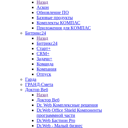
Назад
Аскон
Обновление ПО
Базовые продукты
Комплекты КОМПАС
Приложения для КОМПАС
Битрикс24
Назад
Битрикс24
Старт+
CRM+
Задачи+
Команда
Компания
Отпуск
Гарда
ГРАНД-Смета
Доктор Веб
Назад
Доктор Веб
Dr. Web Комплексные решения
Dr.Web Office Shield Компоненты
программной части
Dr.Web Бастион Pro
Dr.Web - Малый бизнес