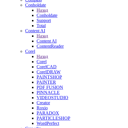
Conholdate
Назад
Conholdate
Support
Total
Content AI
Назад
Content AI
ContentReader
Corel
Назад
Corel
CorelCAD
CorelDRAW
PAINTSHOP
PAINTER
PDF FUSION
PINNACLE
VIDEOSTUDIO
Creator
Roxio
PARADOX
PARTICLESHOP
WordPerfect