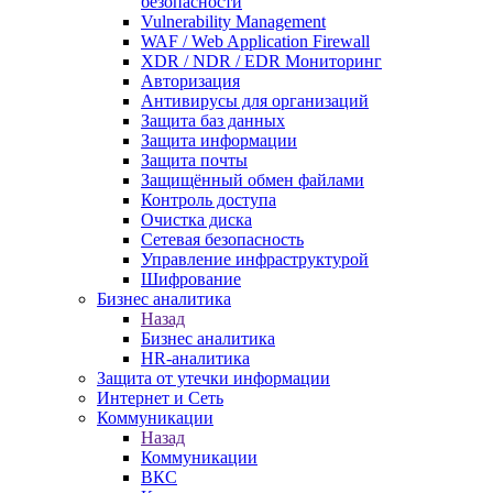
безопасности
Vulnerability Management
WAF / Web Application Firewall
XDR / NDR / EDR Мониторинг
Авторизация
Антивирусы для организаций
Защита баз данных
Защита информации
Защита почты
Защищённый обмен файлами
Контроль доступа
Очистка диска
Сетевая безопасность
Управление инфраструктурой
Шифрование
Бизнес аналитика
Назад
Бизнес аналитика
HR-аналитика
Защита от утечки информации
Интернет и Сеть
Коммуникации
Назад
Коммуникации
ВКС