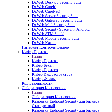
Dr.Web Desktop Security Suite
Dr.Web CureIt!
Dr.Web CureNet!
Dr.Web Server Security Suite
Dr.Web Gateway Security Suite
Dr.Web Mail Security Suite
Dr.Web Security Space для Android
Dr.Web ATM Shield
Dr.Web Mobile Security Suite
Dr.Web Katana
Интернет Контроль Сервер
Кибер Протект
Назад
Кибер Протект
Кибер Бэкап
Кибер Протего
Кибер Инфраструктура
Кибер Файлы
Код Безопасности
Лаборатория Касперского
Назад
Лаборатория Касперского
Kaspersky Endpoint Security для бизнеса
Стандартный
Kaspersky Endpoint Security для бизнеса