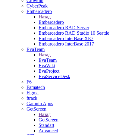
Crowdin
CyberPeak
Embarcadero
Назад
Embarcadero
Embarcadero RAD Server
Embarcadero RAD Studio 10 Seattle
Embarcadero InterBase XE7
Embarcadero InterBase 2017
EvaTeam
Назад
EvaTeam
EvaWiki
EvaProject
EvaServiceDesk
F6
Famatech
Figma
ftrack
Garanin Apps
GetScreen
Назад
GetScreen
Standart
Advanced