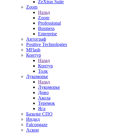
ZeXtras Suite
Zoom
Назад
Zoom
Professional
Business
Enterprise
Автограф
Positive Technologies
MFlash
Контур
Назад
Контур
Толк
Лукоморье
Назад
Лукоморье
Диво
Акола
Теремок
Яга
Базальт СПО
Индид
Falcongaze
Аскон