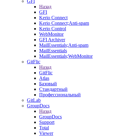
GFI
Назад
GFI
Kerio Connect
Kerio Connect;Anti-spam
Kerio Control
WebMonitor
GFI Archiver
MailEssentials;Anti-spam
MailEssentials
MailEssentials;WebMonitor
GitFlic
Назад
GitFlic
Atlas
Базовый
Стандартный
Профессиональный
GitLab
GroupDocs
Назад
GroupDocs
Support
Total
Viewer