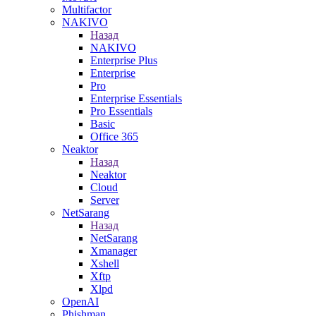
Multifactor
NAKIVO
Назад
NAKIVO
Enterprise Plus
Enterprise
Pro
Enterprise Essentials
Pro Essentials
Basic
Office 365
Neaktor
Назад
Neaktor
Cloud
Server
NetSarang
Назад
NetSarang
Xmanager
Xshell
Xftp
Xlpd
OpenAI
Phishman