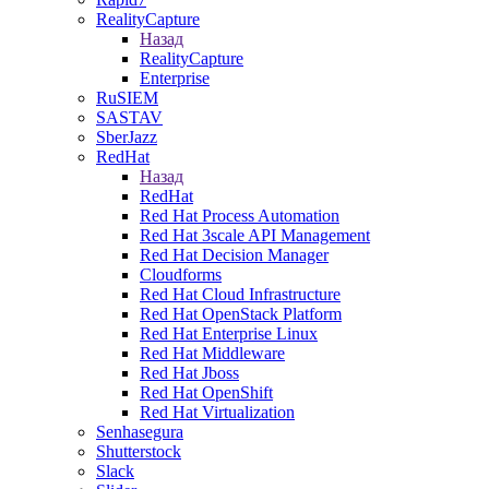
RealityCapture
Назад
RealityCapture
Enterprise
RuSIEM
SASTAV
SberJazz
RedHat
Назад
RedHat
Red Hat Process Automation
Red Hat 3scale API Management
Red Hat Decision Manager
Cloudforms
Red Hat Cloud Infrastructure
Red Hat OpenStack Platform
Red Hat Enterprise Linux
Red Hat Middleware
Red Hat Jboss
Red Hat OpenShift
Red Hat Virtualization
Senhasegura
Shutterstock
Slack