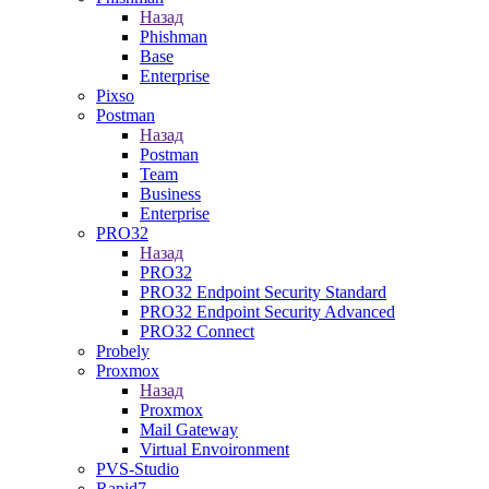
Назад
Phishman
Base
Enterprise
Pixso
Postman
Назад
Postman
Team
Business
Enterprise
PRO32
Назад
PRO32
PRO32 Endpoint Security Standard
PRO32 Endpoint Security Advanced
PRO32 Connect
Probely
Proxmox
Назад
Proxmox
Mail Gateway
Virtual Envoironment
PVS-Studio
Rapid7