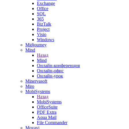
Exchange
Office
SQL
365
BizTalk
Project
Visio
Windows
Midjourney
Mind
Назад
Mind
Онлайн-конференция
Онлайн-офис
Онлайн-урок
Minervasoft
Miro
MobiSystems
Назад
MobiSystems
OfficeSuite
PDF Extra
Aqua Mail
File Commander
Movavi