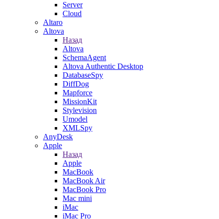
Server
Cloud
Altaro
Altova
Назад
Altova
SchemaAgent
Altova Authentic Desktop
DatabaseSpy
DiffDog
Mapforce
MissionKit
Stylevision
Umodel
XMLSpy
AnyDesk
Apple
Назад
Apple
MacBook
MacBook Air
MacBook Pro
Mac mini
iMac
iMac Pro