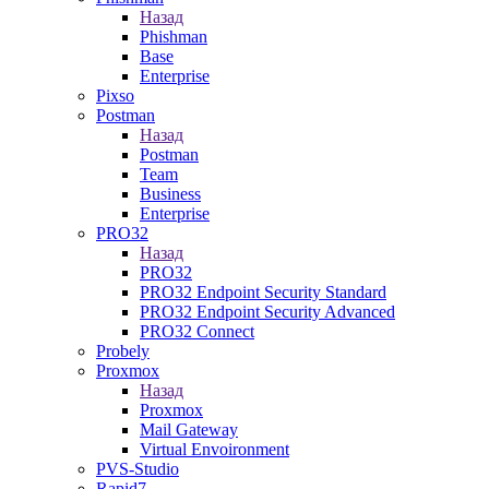
Назад
Phishman
Base
Enterprise
Pixso
Postman
Назад
Postman
Team
Business
Enterprise
PRO32
Назад
PRO32
PRO32 Endpoint Security Standard
PRO32 Endpoint Security Advanced
PRO32 Connect
Probely
Proxmox
Назад
Proxmox
Mail Gateway
Virtual Envoironment
PVS-Studio
Rapid7