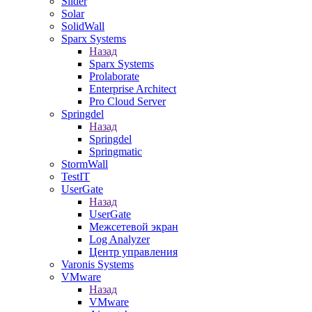
Slider
Solar
SolidWall
Sparx Systems
Назад
Sparx Systems
Prolaborate
Enterprise Architect
Pro Cloud Server
Springdel
Назад
Springdel
Springmatic
StormWall
TestIT
UserGate
Назад
UserGate
Межсетевой экран
Log Analyzer
Центр управления
Varonis Systems
VMware
Назад
VMware