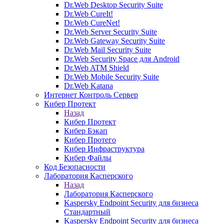
Dr.Web Desktop Security Suite
Dr.Web CureIt!
Dr.Web CureNet!
Dr.Web Server Security Suite
Dr.Web Gateway Security Suite
Dr.Web Mail Security Suite
Dr.Web Security Space для Android
Dr.Web ATM Shield
Dr.Web Mobile Security Suite
Dr.Web Katana
Интернет Контроль Сервер
Кибер Протект
Назад
Кибер Протект
Кибер Бэкап
Кибер Протего
Кибер Инфраструктура
Кибер Файлы
Код Безопасности
Лаборатория Касперского
Назад
Лаборатория Касперского
Kaspersky Endpoint Security для бизнеса
Стандартный
Kaspersky Endpoint Security для бизнеса