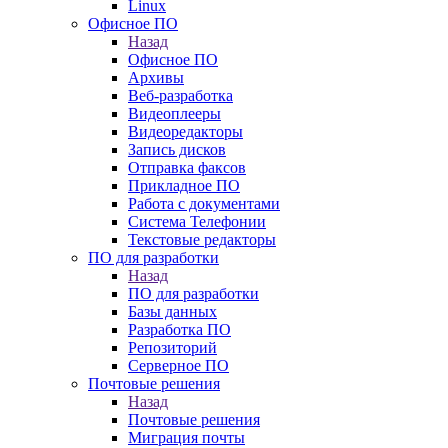
Linux
Офисное ПО
Назад
Офисное ПО
Архивы
Веб-разработка
Видеоплееры
Видеоредакторы
Запись дисков
Отправка факсов
Прикладное ПО
Работа с документами
Система Телефонии
Текстовые редакторы
ПО для разработки
Назад
ПО для разработки
Базы данных
Разработка ПО
Репозиторий
Серверное ПО
Почтовые решения
Назад
Почтовые решения
Миграция почты