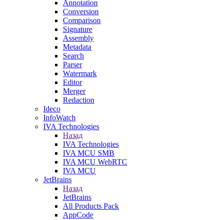
Annotation
Conversion
Comparison
Signature
Assembly
Metadata
Search
Parser
Watermark
Editor
Merger
Redaction
Ideco
InfoWatch
IVA Technologies
Назад
IVA Technologies
IVA MCU SMB
IVA MCU WebRTC
IVA MCU
JetBrains
Назад
JetBrains
All Products Pack
AppCode