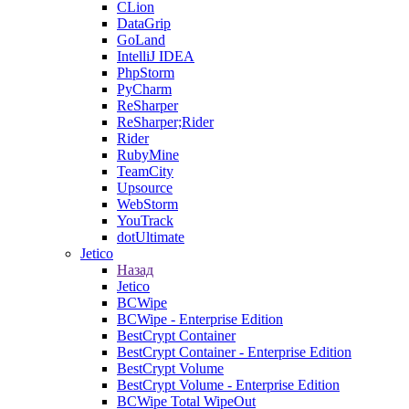
CLion
DataGrip
GoLand
IntelliJ IDEA
PhpStorm
PyCharm
ReSharper
ReSharper;Rider
Rider
RubyMine
TeamCity
Upsource
WebStorm
YouTrack
dotUltimate
Jetico
Назад
Jetico
BCWipe
BCWipe - Enterprise Edition
BestCrypt Container
BestCrypt Container - Enterprise Edition
BestCrypt Volume
BestCrypt Volume - Enterprise Edition
BCWipe Total WipeOut