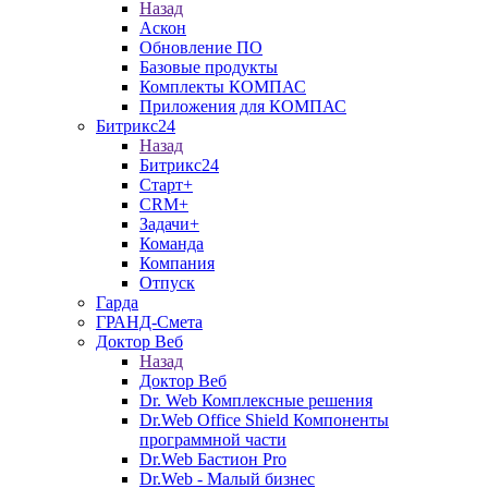
Назад
Аскон
Обновление ПО
Базовые продукты
Комплекты КОМПАС
Приложения для КОМПАС
Битрикс24
Назад
Битрикс24
Старт+
CRM+
Задачи+
Команда
Компания
Отпуск
Гарда
ГРАНД-Смета
Доктор Веб
Назад
Доктор Веб
Dr. Web Комплексные решения
Dr.Web Office Shield Компоненты
программной части
Dr.Web Бастион Pro
Dr.Web - Малый бизнес