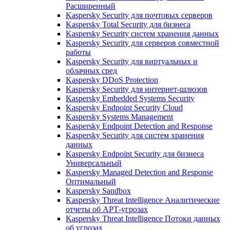
Расширенный
Kaspersky Security для почтовых серверов
Kaspersky Total Security для бизнеса
Kaspersky Security систем хранения данных
Kaspersky Security для серверов совместной
работы
Kaspersky Security для виртуальных и
облачных сред
Kaspersky DDoS Protection
Kaspersky Security для интернет-шлюзов
Kaspersky Embedded Systems Security
Kaspersky Endpoint Security Cloud
Kaspersky Systems Management
Kaspersky Endpoint Detection and Response
Kaspersky Security для систем хранения
данных
Kaspersky Endpoint Security для бизнеса
Универсальный
Kaspersky Managed Detection and Response
Оптимальный
Kaspersky Sandbox
Kaspersky Threat Intelligence Аналитические
отчеты об АРТ-угрозах
Kaspersky Threat Intelligence Потоки данных
об угрозах