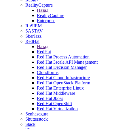
RealityCapture
Назад
RealityCapture
Enterprise
RuSIEM
SASTAV
SberJazz
RedHat
Назад
RedHat
Red Hat Process Automation
Red Hat 3scale API Management
Red Hat Decision Manager
Cloudforms
Red Hat Cloud Infrastructure
Red Hat OpenStack Platform
Red Hat Enterprise Linux
Red Hat Middleware
Red Hat Jboss
Red Hat OpenShift
Red Hat Virtualization
Senhasegura
Shutterstock
Slack