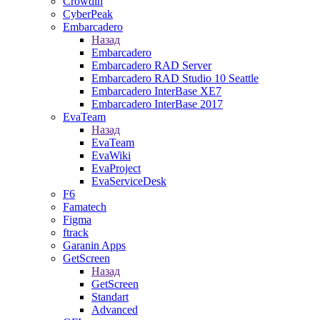
Crowdin
CyberPeak
Embarcadero
Назад
Embarcadero
Embarcadero RAD Server
Embarcadero RAD Studio 10 Seattle
Embarcadero InterBase XE7
Embarcadero InterBase 2017
EvaTeam
Назад
EvaTeam
EvaWiki
EvaProject
EvaServiceDesk
F6
Famatech
Figma
ftrack
Garanin Apps
GetScreen
Назад
GetScreen
Standart
Advanced