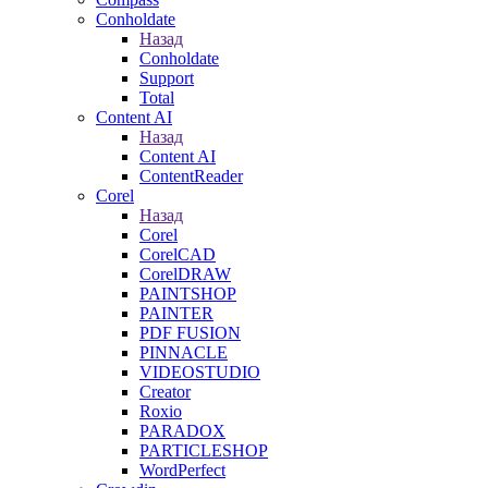
Conholdate
Назад
Conholdate
Support
Total
Content AI
Назад
Content AI
ContentReader
Corel
Назад
Corel
CorelCAD
CorelDRAW
PAINTSHOP
PAINTER
PDF FUSION
PINNACLE
VIDEOSTUDIO
Creator
Roxio
PARADOX
PARTICLESHOP
WordPerfect