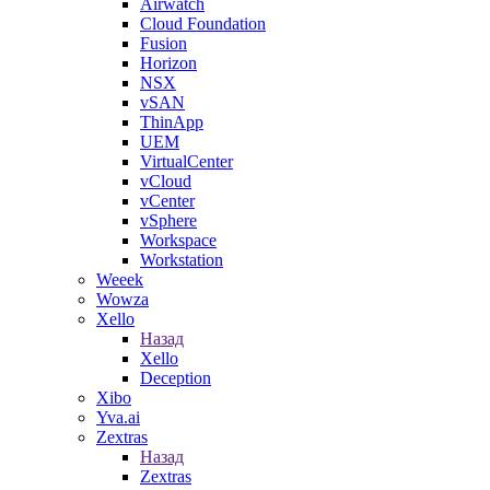
Airwatch
Cloud Foundation
Fusion
Horizon
NSX
vSAN
ThinApp
UEM
VirtualCenter
vCloud
vCenter
vSphere
Workspace
Workstation
Weeek
Wowza
Xello
Назад
Xello
Deception
Xibo
Yva.ai
Zextras
Назад
Zextras