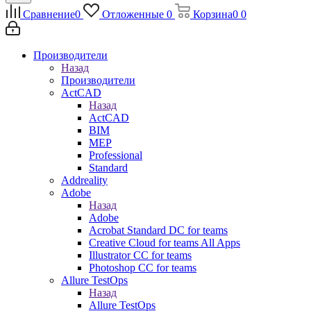
Сравнение
0
Отложенные
0
Корзина
0
0
Производители
Назад
Производители
ActCAD
Назад
ActCAD
BIM
MEP
Professional
Standard
Addreality
Adobe
Назад
Adobe
Acrobat Standard DC for teams
Creative Cloud for teams All Apps
Illustrator CC for teams
Photoshop CC for teams
Allure TestOps
Назад
Allure TestOps