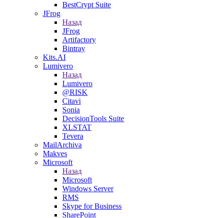
BestCrypt Suite
JFrog
Назад
JFrog
Artifactory
Bintray
Kits.AI
Lumivero
Назад
Lumivero
@RISK
Citavi
Sonia
DecisionTools Suite
XLSTAT
Tevera
MailArchiva
Makves
Microsoft
Назад
Microsoft
Windows Server
RMS
Skype for Business
SharePoint