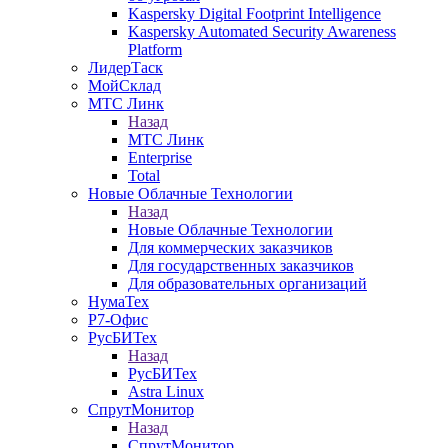
Kaspersky Digital Footprint Intelligence
Kaspersky Automated Security Awareness
Platform
ЛидерТаск
МойСклад
МТС Линк
Назад
МТС Линк
Enterprise
Total
Новые Облачные Технологии
Назад
Новые Облачные Технологии
Для коммерческих заказчиков
Для государственных заказчиков
Для образовательных организаций
НумаТех
Р7-Офис
РусБИТех
Назад
РусБИТех
Astra Linux
СпрутМонитор
Назад
СпрутМонитор