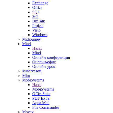
Exchange
Office
SQL
365
BizTalk
Project
Visio
Windows
Midjourney
Mind
Назад
Mind
Онлайн-конференция
Онлайн-офис
Онлайн-урок
Minervasoft
Miro
MobiSystems
Назад
MobiSystems
OfficeSuite
PDF Extra
Aqua Mail
File Commander
Movavi