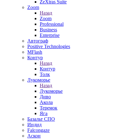
ZeXtras Suite
Zoom
Назад
Zoom
Professional
Business
Enterprise
Автограф
Positive Technologies
MFlash
Контур
Назад
Контур
Толк
Лукоморье
Назад
Лукоморье
Диво
Акола
Теремок
Яга
Базальт СПО
Индид
Falcongaze
Аскон