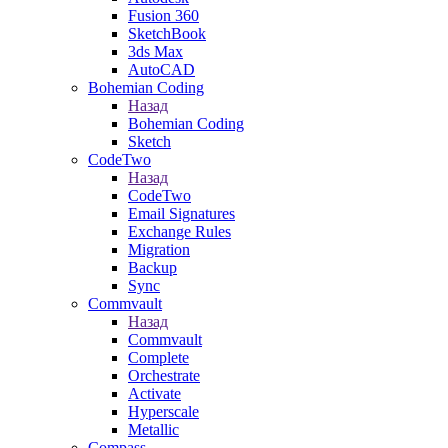
Fusion 360
SketchBook
3ds Max
AutoCAD
Bohemian Coding
Назад
Bohemian Coding
Sketch
CodeTwo
Назад
CodeTwo
Email Signatures
Exchange Rules
Migration
Backup
Sync
Commvault
Назад
Commvault
Complete
Orchestrate
Activate
Hyperscale
Metallic
Compass