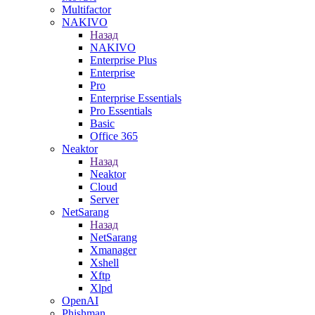
Multifactor
NAKIVO
Назад
NAKIVO
Enterprise Plus
Enterprise
Pro
Enterprise Essentials
Pro Essentials
Basic
Office 365
Neaktor
Назад
Neaktor
Cloud
Server
NetSarang
Назад
NetSarang
Xmanager
Xshell
Xftp
Xlpd
OpenAI
Phishman