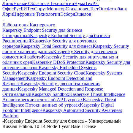
Линк
Новые Облачные Технологии
НумаТех
Р7-
Офис
РусБИТех
СпрутМонитор
Стахановец
ТестОпс
Фотобанк
Лори
Цифровые Технологии
Эсборд
Эшелон
-
Лаборатория Касперского
Kaspersky Endpoint Security для бизнеса
Стандартный
Kaspersky Endpoint Security для бизнеса
Расширенный
Kaspersky Security для почтовых
серверов
Kaspersky Total Security для бизнеса
Kaspersky Security
систем хранения данных
Kaspersky Security для серверов
совместной работы
Kaspersky Security для виртуальных и
облачных сред
Kaspersky DDoS Protection
Kaspersky Security для
интернет-шлюзов
Kaspersky Embedded Systems
Security
Kaspersky Endpoint Security Cloud
Kaspersky Systems
Management
Kaspersky Endpoint Detection and
Response
Kaspersky Security для систем хранения
данных
Kaspersky Managed Detection and Response
Оптимальный
Kaspersky Sandbox
Kaspersky Threat Intelligence
Аналитические отчеты об АРТ-угрозах
Kaspersky Threat
Intelligence Потоки данных об угрозах
Kaspersky Digital
Footprint Intelligence
Kaspersky Automated Security Awareness
Platform
-
Kaspersky Endpoint Security для бизнеса – Универсальный
Russian Edition. 10-14 Node 1 year Base License