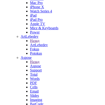
Mac Pro
iPhone X
Watch Series 4
iPad
iPad Pro
Apple TV
Mice & Keyboards
Power
ArtLebedev
Назад
ArtLebedev
Fokus
Potokus
Aspose
Назад
Aspose
Support
Total
Words
PDF
Cells
Email
Slides
Imaging
BarCode