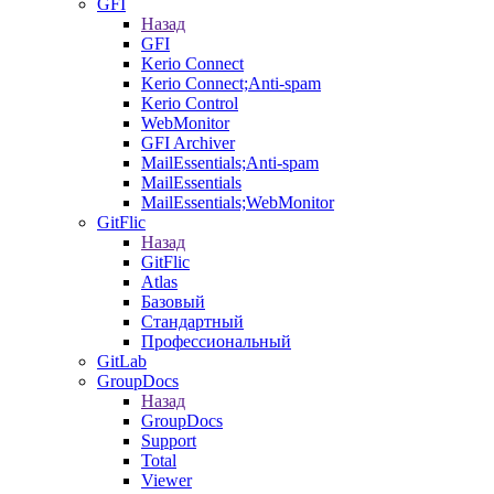
GFI
Назад
GFI
Kerio Connect
Kerio Connect;Anti-spam
Kerio Control
WebMonitor
GFI Archiver
MailEssentials;Anti-spam
MailEssentials
MailEssentials;WebMonitor
GitFlic
Назад
GitFlic
Atlas
Базовый
Стандартный
Профессиональный
GitLab
GroupDocs
Назад
GroupDocs
Support
Total
Viewer