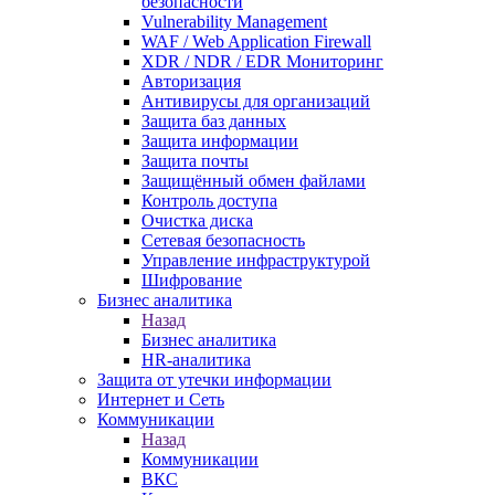
безопасности
Vulnerability Management
WAF / Web Application Firewall
XDR / NDR / EDR Мониторинг
Авторизация
Антивирусы для организаций
Защита баз данных
Защита информации
Защита почты
Защищённый обмен файлами
Контроль доступа
Очистка диска
Сетевая безопасность
Управление инфраструктурой
Шифрование
Бизнес аналитика
Назад
Бизнес аналитика
HR-аналитика
Защита от утечки информации
Интернет и Сеть
Коммуникации
Назад
Коммуникации
ВКС