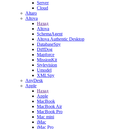
Server
Cloud
Altaro
Altova
Назад
Altova
SchemaAgent
Altova Authentic Desktop
DatabaseSpy
DiffDog
Mapforce
MissionKit
Stylevision
Umodel
XMLSpy
AnyDesk
Apple
Назад
Apple
MacBook
MacBook Air
MacBook Pro
Mac mini
iMac
iMac Pro