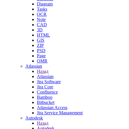
Diagram
Tasks
OCR
Note
CAD
3D
HTML
GIS
ZIP
PSD
Page
OMR
Atlassian
Назад
Atlassian
Jira Software
Jira Core
Confluence
Bamboo
Bitbucket
Atlassian Access
Jira Service Management
Autodesk
Назад
Autodesk