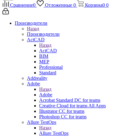
Сравнение
0
Отложенные
0
Корзина
0
0
Производители
Назад
Производители
ActCAD
Назад
ActCAD
BIM
MEP
Professional
Standard
Addreality
Adobe
Назад
Adobe
Acrobat Standard DC for teams
Creative Cloud for teams All Apps
Illustrator CC for teams
Photoshop CC for teams
Allure TestOps
Назад
Allure TestOps