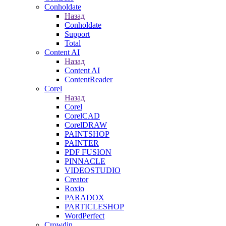
Conholdate
Назад
Conholdate
Support
Total
Content AI
Назад
Content AI
ContentReader
Corel
Назад
Corel
CorelCAD
CorelDRAW
PAINTSHOP
PAINTER
PDF FUSION
PINNACLE
VIDEOSTUDIO
Creator
Roxio
PARADOX
PARTICLESHOP
WordPerfect
Crowdin