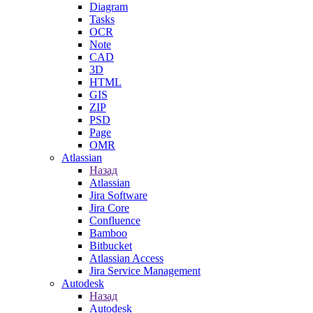
Diagram
Tasks
OCR
Note
CAD
3D
HTML
GIS
ZIP
PSD
Page
OMR
Atlassian
Назад
Atlassian
Jira Software
Jira Core
Confluence
Bamboo
Bitbucket
Atlassian Access
Jira Service Management
Autodesk
Назад
Autodesk