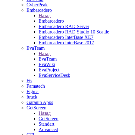
CyberPeak
Embarcadero
Назад
Embarcadero
Embarcadero RAD Server
Embarcadero RAD Studio 10 Seattle
Embarcadero InterBase XE7
Embarcadero InterBase 2017
EvaTeam
Назад
EvaTeam
EvaWiki
EvaProject
EvaServiceDesk
F6
Famatech
Figma
ftrack
Garanin Apps
GetScreen
Назад
GetScreen
Standart
Advanced
GFI