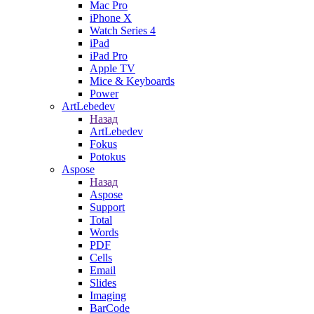
Mac Pro
iPhone X
Watch Series 4
iPad
iPad Pro
Apple TV
Mice & Keyboards
Power
ArtLebedev
Назад
ArtLebedev
Fokus
Potokus
Aspose
Назад
Aspose
Support
Total
Words
PDF
Cells
Email
Slides
Imaging
BarCode