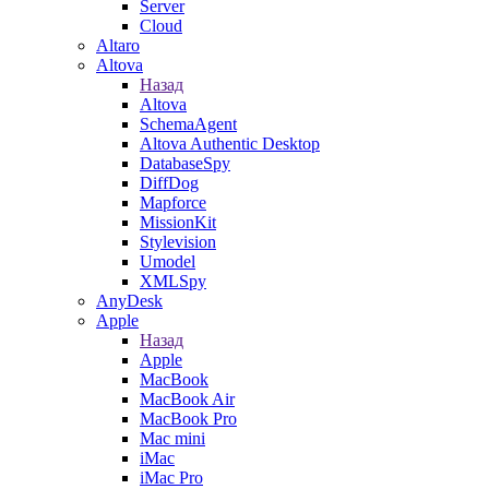
Server
Cloud
Altaro
Altova
Назад
Altova
SchemaAgent
Altova Authentic Desktop
DatabaseSpy
DiffDog
Mapforce
MissionKit
Stylevision
Umodel
XMLSpy
AnyDesk
Apple
Назад
Apple
MacBook
MacBook Air
MacBook Pro
Mac mini
iMac
iMac Pro