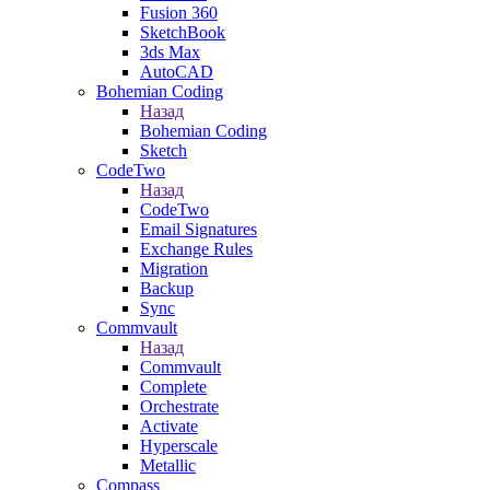
Fusion 360
SketchBook
3ds Max
AutoCAD
Bohemian Coding
Назад
Bohemian Coding
Sketch
CodeTwo
Назад
CodeTwo
Email Signatures
Exchange Rules
Migration
Backup
Sync
Commvault
Назад
Commvault
Complete
Orchestrate
Activate
Hyperscale
Metallic
Compass