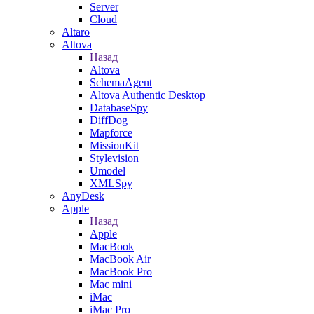
Server
Cloud
Altaro
Altova
Назад
Altova
SchemaAgent
Altova Authentic Desktop
DatabaseSpy
DiffDog
Mapforce
MissionKit
Stylevision
Umodel
XMLSpy
AnyDesk
Apple
Назад
Apple
MacBook
MacBook Air
MacBook Pro
Mac mini
iMac
iMac Pro