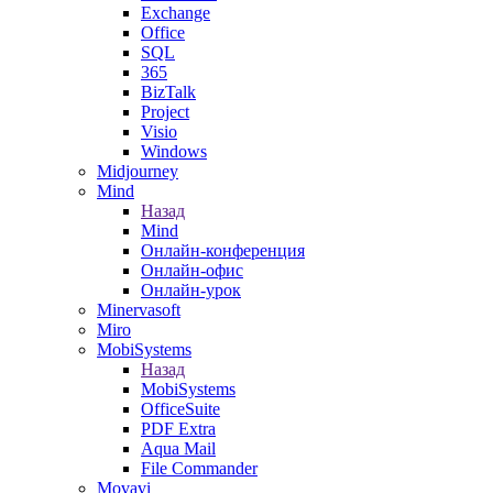
Exchange
Office
SQL
365
BizTalk
Project
Visio
Windows
Midjourney
Mind
Назад
Mind
Онлайн-конференция
Онлайн-офис
Онлайн-урок
Minervasoft
Miro
MobiSystems
Назад
MobiSystems
OfficeSuite
PDF Extra
Aqua Mail
File Commander
Movavi