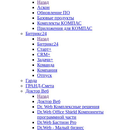
Назад
Аскон
Обновление ПО
Базовые продукты
Комплекты КОМПАС
Приложения для КОМПАС
Битрикс24
Назад
Битрикс24
Старт+
CRM+
Задачи+
Команда
Компания
Отпуск
Гарда
ГРАНД-Смета
Доктор Веб
Назад
Доктор Веб
Dr. Web Комплексные решения
Dr.Web Office Shield Компоненты
программной части
Dr.Web Бастион Pro
Dr.Web - Малый бизнес