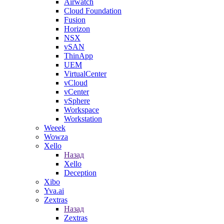
Airwatch
Cloud Foundation
Fusion
Horizon
NSX
vSAN
ThinApp
UEM
VirtualCenter
vCloud
vCenter
vSphere
Workspace
Workstation
Weeek
Wowza
Xello
Назад
Xello
Deception
Xibo
Yva.ai
Zextras
Назад
Zextras