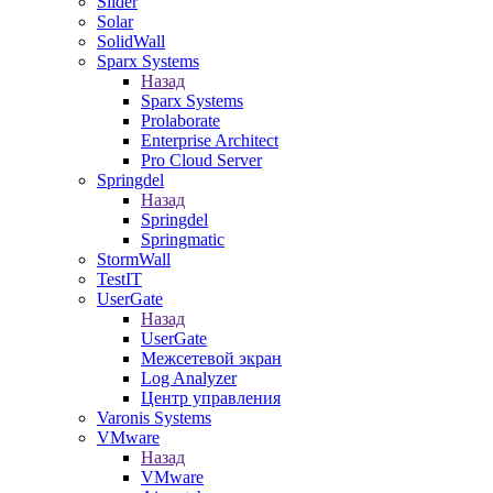
Slider
Solar
SolidWall
Sparx Systems
Назад
Sparx Systems
Prolaborate
Enterprise Architect
Pro Cloud Server
Springdel
Назад
Springdel
Springmatic
StormWall
TestIT
UserGate
Назад
UserGate
Межсетевой экран
Log Analyzer
Центр управления
Varonis Systems
VMware
Назад
VMware