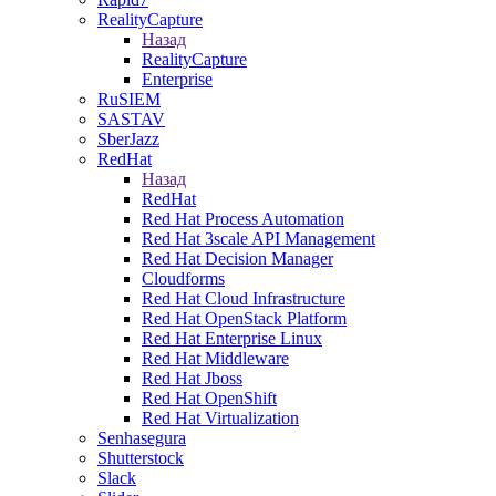
RealityCapture
Назад
RealityCapture
Enterprise
RuSIEM
SASTAV
SberJazz
RedHat
Назад
RedHat
Red Hat Process Automation
Red Hat 3scale API Management
Red Hat Decision Manager
Cloudforms
Red Hat Cloud Infrastructure
Red Hat OpenStack Platform
Red Hat Enterprise Linux
Red Hat Middleware
Red Hat Jboss
Red Hat OpenShift
Red Hat Virtualization
Senhasegura
Shutterstock
Slack