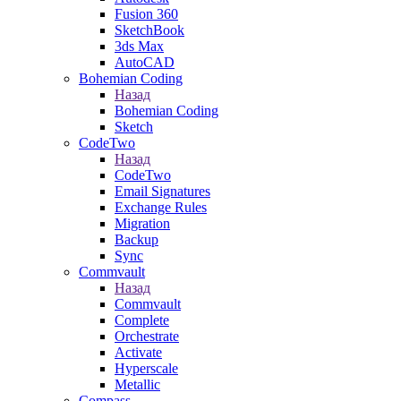
Fusion 360
SketchBook
3ds Max
AutoCAD
Bohemian Coding
Назад
Bohemian Coding
Sketch
CodeTwo
Назад
CodeTwo
Email Signatures
Exchange Rules
Migration
Backup
Sync
Commvault
Назад
Commvault
Complete
Orchestrate
Activate
Hyperscale
Metallic
Compass