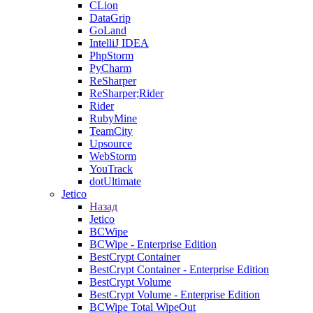
CLion
DataGrip
GoLand
IntelliJ IDEA
PhpStorm
PyCharm
ReSharper
ReSharper;Rider
Rider
RubyMine
TeamCity
Upsource
WebStorm
YouTrack
dotUltimate
Jetico
Назад
Jetico
BCWipe
BCWipe - Enterprise Edition
BestCrypt Container
BestCrypt Container - Enterprise Edition
BestCrypt Volume
BestCrypt Volume - Enterprise Edition
BCWipe Total WipeOut