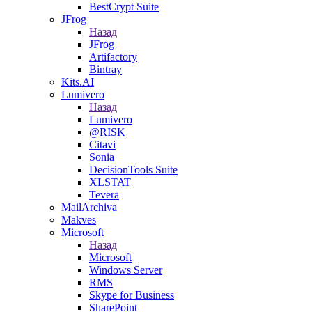
BestCrypt Suite
JFrog
Назад
JFrog
Artifactory
Bintray
Kits.AI
Lumivero
Назад
Lumivero
@RISK
Citavi
Sonia
DecisionTools Suite
XLSTAT
Tevera
MailArchiva
Makves
Microsoft
Назад
Microsoft
Windows Server
RMS
Skype for Business
SharePoint