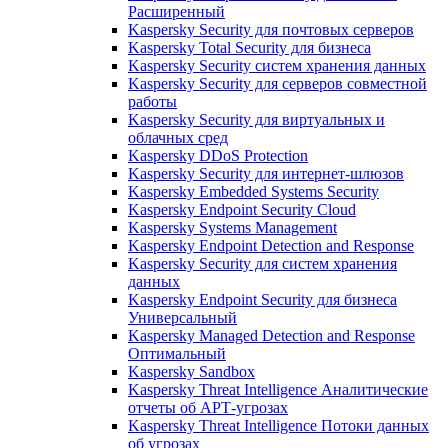
Расширенный
Kaspersky Security для почтовых серверов
Kaspersky Total Security для бизнеса
Kaspersky Security систем хранения данных
Kaspersky Security для серверов совместной
работы
Kaspersky Security для виртуальных и
облачных сред
Kaspersky DDoS Protection
Kaspersky Security для интернет-шлюзов
Kaspersky Embedded Systems Security
Kaspersky Endpoint Security Cloud
Kaspersky Systems Management
Kaspersky Endpoint Detection and Response
Kaspersky Security для систем хранения
данных
Kaspersky Endpoint Security для бизнеса
Универсальный
Kaspersky Managed Detection and Response
Оптимальный
Kaspersky Sandbox
Kaspersky Threat Intelligence Аналитические
отчеты об АРТ-угрозах
Kaspersky Threat Intelligence Потоки данных
об угрозах