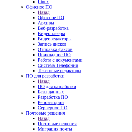
Linux
Офисное ПО
Назад
Офисное ПО
Архивы
Веб-разработка
Видеоплееры
Видеоредакторы
Запись дисков
Отправка факсов
Прикладное ПО
Работа с документами
Система Телефонии
Текстовые редакторы
ПО для разработки
Назад
ПО для разработки
Базы данных
Разработка ПО
Репозиторий
Серверное ПО
Почтовые решения
Назад
Почтовые решения
Миграция почты