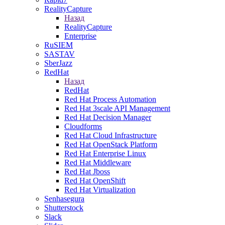
RealityCapture
Назад
RealityCapture
Enterprise
RuSIEM
SASTAV
SberJazz
RedHat
Назад
RedHat
Red Hat Process Automation
Red Hat 3scale API Management
Red Hat Decision Manager
Cloudforms
Red Hat Cloud Infrastructure
Red Hat OpenStack Platform
Red Hat Enterprise Linux
Red Hat Middleware
Red Hat Jboss
Red Hat OpenShift
Red Hat Virtualization
Senhasegura
Shutterstock
Slack