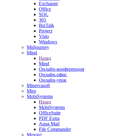
Exchange
Office
SQL
365
BizTalk
Project
Visio
Windows
Midjourney
Mind
Назад
Mind
Онлайн-конференция
Онлайн-офис
Онлайн-урок
Minervasoft
Miro
MobiSystems
Назад
MobiSystems
OfficeSuite
PDF Extra
Aqua Mail
File Commander
Movavi