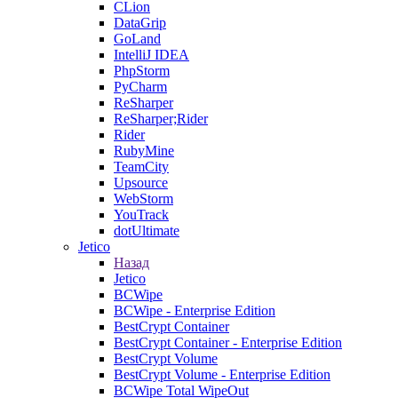
CLion
DataGrip
GoLand
IntelliJ IDEA
PhpStorm
PyCharm
ReSharper
ReSharper;Rider
Rider
RubyMine
TeamCity
Upsource
WebStorm
YouTrack
dotUltimate
Jetico
Назад
Jetico
BCWipe
BCWipe - Enterprise Edition
BestCrypt Container
BestCrypt Container - Enterprise Edition
BestCrypt Volume
BestCrypt Volume - Enterprise Edition
BCWipe Total WipeOut