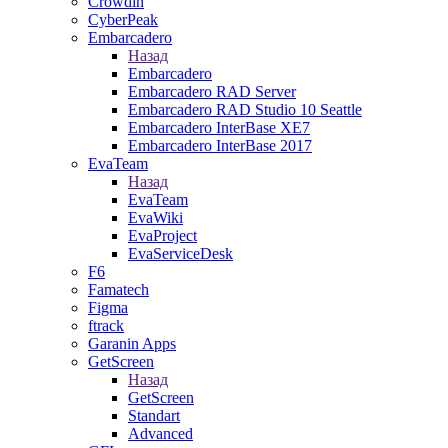
Crowdin
CyberPeak
Embarcadero
Назад
Embarcadero
Embarcadero RAD Server
Embarcadero RAD Studio 10 Seattle
Embarcadero InterBase XE7
Embarcadero InterBase 2017
EvaTeam
Назад
EvaTeam
EvaWiki
EvaProject
EvaServiceDesk
F6
Famatech
Figma
ftrack
Garanin Apps
GetScreen
Назад
GetScreen
Standart
Advanced