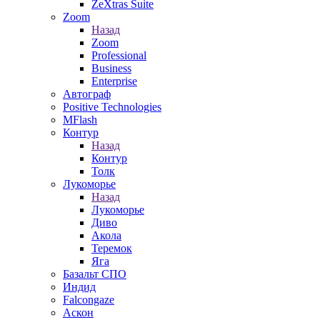
ZeXtras Suite
Zoom
Назад
Zoom
Professional
Business
Enterprise
Автограф
Positive Technologies
MFlash
Контур
Назад
Контур
Толк
Лукоморье
Назад
Лукоморье
Диво
Акола
Теремок
Яга
Базальт СПО
Индид
Falcongaze
Аскон