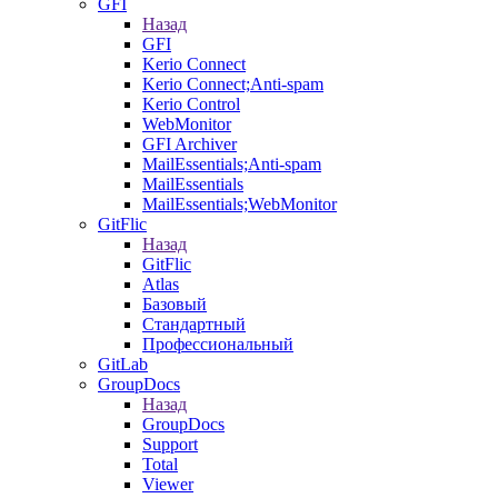
GFI
Назад
GFI
Kerio Connect
Kerio Connect;Anti-spam
Kerio Control
WebMonitor
GFI Archiver
MailEssentials;Anti-spam
MailEssentials
MailEssentials;WebMonitor
GitFlic
Назад
GitFlic
Atlas
Базовый
Стандартный
Профессиональный
GitLab
GroupDocs
Назад
GroupDocs
Support
Total
Viewer