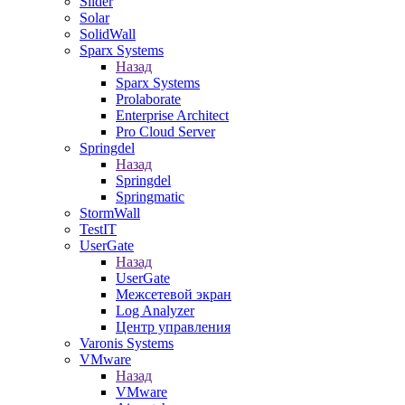
Slider
Solar
SolidWall
Sparx Systems
Назад
Sparx Systems
Prolaborate
Enterprise Architect
Pro Cloud Server
Springdel
Назад
Springdel
Springmatic
StormWall
TestIT
UserGate
Назад
UserGate
Межсетевой экран
Log Analyzer
Центр управления
Varonis Systems
VMware
Назад
VMware