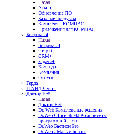
Назад
Аскон
Обновление ПО
Базовые продукты
Комплекты КОМПАС
Приложения для КОМПАС
Битрикс24
Назад
Битрикс24
Старт+
CRM+
Задачи+
Команда
Компания
Отпуск
Гарда
ГРАНД-Смета
Доктор Веб
Назад
Доктор Веб
Dr. Web Комплексные решения
Dr.Web Office Shield Компоненты
программной части
Dr.Web Бастион Pro
Dr.Web - Малый бизнес