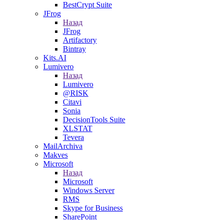
BestCrypt Suite
JFrog
Назад
JFrog
Artifactory
Bintray
Kits.AI
Lumivero
Назад
Lumivero
@RISK
Citavi
Sonia
DecisionTools Suite
XLSTAT
Tevera
MailArchiva
Makves
Microsoft
Назад
Microsoft
Windows Server
RMS
Skype for Business
SharePoint