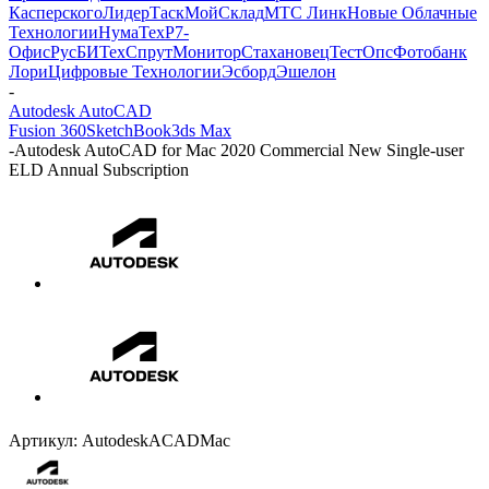
Касперского
ЛидерТаск
МойСклад
МТС Линк
Новые Облачные
Технологии
НумаТех
Р7-
Офис
РусБИТех
СпрутМонитор
Стахановец
ТестОпс
Фотобанк
Лори
Цифровые Технологии
Эсборд
Эшелон
-
Autodesk AutoCAD
Fusion 360
SketchBook
3ds Max
-
Autodesk AutoCAD for Mac 2020 Commercial New Single-user
ELD Annual Subscription
Артикул:
AutodeskACADMac