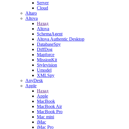
Server
Cloud
Altaro
Altova
Назад
Altova
SchemaAgent
Altova Authentic Desktop
DatabaseSpy
DiffDog
Mapforce
MissionKit
Stylevision
Umodel
XMLSpy
AnyDesk
Apple
Назад
Apple
MacBook
MacBook Air
MacBook Pro
Mac mini
iMac
iMac Pro