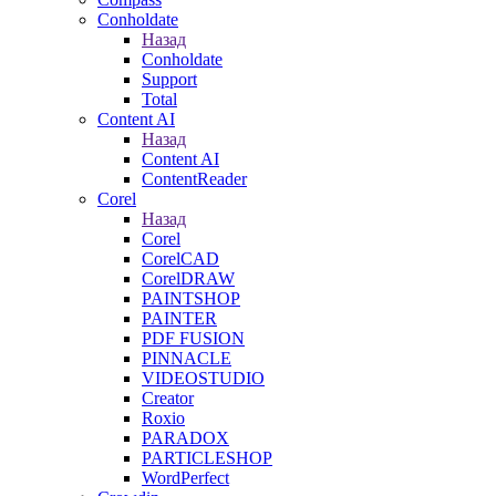
Conholdate
Назад
Conholdate
Support
Total
Content AI
Назад
Content AI
ContentReader
Corel
Назад
Corel
CorelCAD
CorelDRAW
PAINTSHOP
PAINTER
PDF FUSION
PINNACLE
VIDEOSTUDIO
Creator
Roxio
PARADOX
PARTICLESHOP
WordPerfect