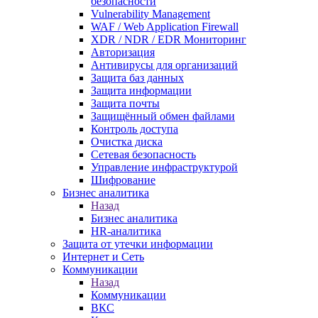
безопасности
Vulnerability Management
WAF / Web Application Firewall
XDR / NDR / EDR Мониторинг
Авторизация
Антивирусы для организаций
Защита баз данных
Защита информации
Защита почты
Защищённый обмен файлами
Контроль доступа
Очистка диска
Сетевая безопасность
Управление инфраструктурой
Шифрование
Бизнес аналитика
Назад
Бизнес аналитика
HR-аналитика
Защита от утечки информации
Интернет и Сеть
Коммуникации
Назад
Коммуникации
ВКС