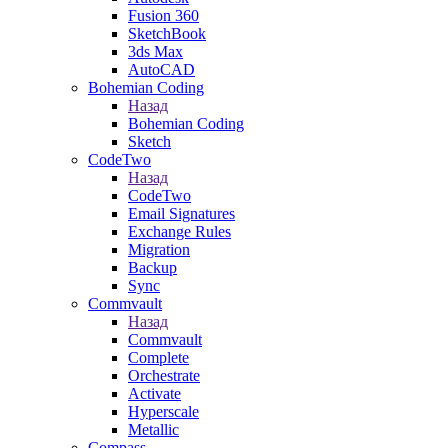
Fusion 360
SketchBook
3ds Max
AutoCAD
Bohemian Coding
Назад
Bohemian Coding
Sketch
CodeTwo
Назад
CodeTwo
Email Signatures
Exchange Rules
Migration
Backup
Sync
Commvault
Назад
Commvault
Complete
Orchestrate
Activate
Hyperscale
Metallic
Compass