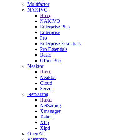
Multifactor
NAKIVO
Назад
NAKIVO
Enterprise Plus
Enterprise
Pro
Enterprise Essentials
Pro Essentials
Basic
Office 365
Neaktor
Назад
Neaktor
Cloud
Server
NetSarang
Назад
NetSarang
Xmanager
Xshell
Xftp
Xlpd
OpenAI
Phishman