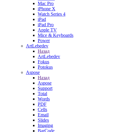
Mac Pro
iPhone X
Watch Series 4
iPad
iPad Pro
Apple TV
Mice & Keyboards
Power
ArtLebedev
Назад
ArtLebedev
Fokus
Potokus
Aspose
Назад
Aspose
Support
Total
Words
PDF
Cells
Email
Slides
Imaging
BarCode