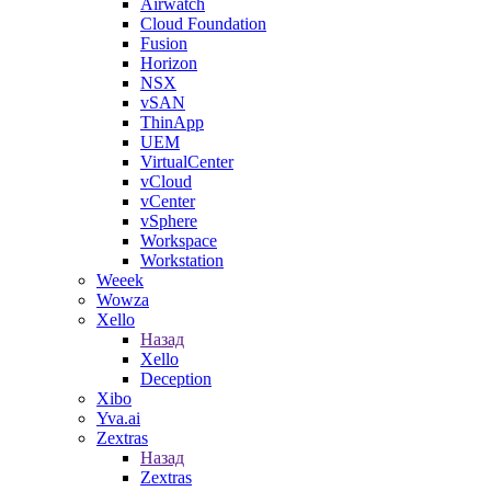
Airwatch
Cloud Foundation
Fusion
Horizon
NSX
vSAN
ThinApp
UEM
VirtualCenter
vCloud
vCenter
vSphere
Workspace
Workstation
Weeek
Wowza
Xello
Назад
Xello
Deception
Xibo
Yva.ai
Zextras
Назад
Zextras