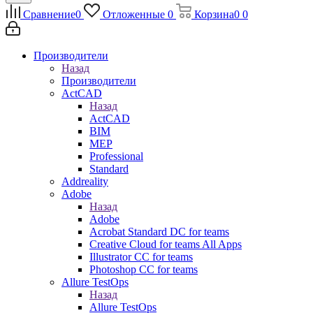
Сравнение
0
Отложенные
0
Корзина
0
0
Производители
Назад
Производители
ActCAD
Назад
ActCAD
BIM
MEP
Professional
Standard
Addreality
Adobe
Назад
Adobe
Acrobat Standard DC for teams
Creative Cloud for teams All Apps
Illustrator CC for teams
Photoshop CC for teams
Allure TestOps
Назад
Allure TestOps