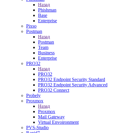
Назад
Phishman
Base
Enterprise
Pixso
Postman
Назад
Postman
Team
Business
Enterprise
PRO32
Назад
PRO32
PRO32 Endpoint Security Standard
PRO32 Endpoint Security Advanced
PRO32 Connect
Probely
Proxmox
Назад
Proxmox
Mail Gateway
Virtual Envoironment
PVS-Studio
Rapid7