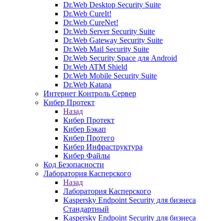
Dr.Web Desktop Security Suite
Dr.Web CureIt!
Dr.Web CureNet!
Dr.Web Server Security Suite
Dr.Web Gateway Security Suite
Dr.Web Mail Security Suite
Dr.Web Security Space для Android
Dr.Web ATM Shield
Dr.Web Mobile Security Suite
Dr.Web Katana
Интернет Контроль Сервер
Кибер Протект
Назад
Кибер Протект
Кибер Бэкап
Кибер Протего
Кибер Инфраструктура
Кибер Файлы
Код Безопасности
Лаборатория Касперского
Назад
Лаборатория Касперского
Kaspersky Endpoint Security для бизнеса
Стандартный
Kaspersky Endpoint Security для бизнеса