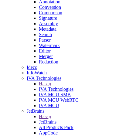
Annotation
Conversion
Comparison
Signature
Assembly
Metadata
Search
Parser
Watermark
Editor
Merger
Redaction
Ideco
InfoWatch
IVA Technologies
Назад
IVA Technologies
IVA MCU SMB
IVA MCU WebRTC
IVA MCU
JetBrains
Назад
JetBrains
All Products Pack
AppCode