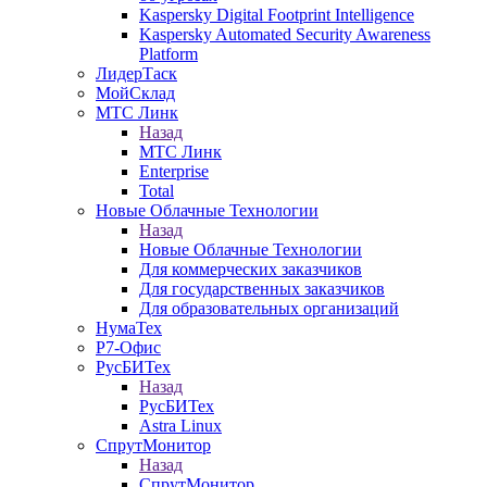
Kaspersky Digital Footprint Intelligence
Kaspersky Automated Security Awareness
Platform
ЛидерТаск
МойСклад
МТС Линк
Назад
МТС Линк
Enterprise
Total
Новые Облачные Технологии
Назад
Новые Облачные Технологии
Для коммерческих заказчиков
Для государственных заказчиков
Для образовательных организаций
НумаТех
Р7-Офис
РусБИТех
Назад
РусБИТех
Astra Linux
СпрутМонитор
Назад
СпрутМонитор