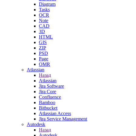
Diagram
Tasks
OCR
Note
CAD
3D
HTML
GIS
ZIP
PSD
Page
OMR
Atlassian
Назад
Atlassian
Jira Software
Jira Core
Confluence
Bamboo
Bitbucket
Atlassian Access
Jira Service Management
Autodesk
Назад
Autodesk